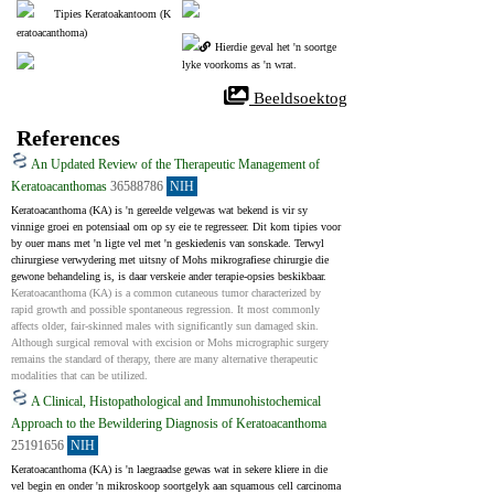
Tipies Keratoakantoom (K
eratoacanthoma)
Hierdie geval het 'n soortge
lyke voorkoms as 'n wrat.
 Beeldsoektog
References
An Updated Review of the Therapeutic Management of
Keratoacanthomas
36588786
NIH
Keratoacanthoma (KA) is 'n gereelde velgewas wat bekend is vir sy 
vinnige groei en potensiaal om op sy eie te regresseer. Dit kom tipies voor 
by ouer mans met 'n ligte vel met 'n geskiedenis van sonskade. Terwyl 
chirurgiese verwydering met uitsny of Mohs mikrografiese chirurgie die 
gewone behandeling is, is daar verskeie ander terapie-opsies beskikbaar.
Keratoacanthoma (KA) is a common cutaneous tumor characterized by 
rapid growth and possible spontaneous regression. It most commonly 
affects older, fair-skinned males with significantly sun damaged skin. 
Although surgical removal with excision or Mohs micrographic surgery 
remains the standard of therapy, there are many alternative therapeutic 
modalities that can be utilized.
A Clinical, Histopathological and Immunohistochemical
Approach to the Bewildering Diagnosis of Keratoacanthoma
25191656
NIH
Keratoacanthoma (KA) is 'n laegraadse gewas wat in sekere kliere in die 
vel begin en onder 'n mikroskoop soortgelyk aan squamous cell carcinoma 