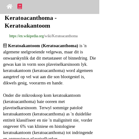
Keratoacanthoma - 
Keratoakantoom
https://en.wikipedia.org
/wiki/Keratoacanthoma
Keratoakantoom (Keratoacanthoma)
 is 'n 
algemene snelgroeiende velgewas, maar dit is 
onwaarskynlik dat dit metastaseer of binnedring. Die 
gewas kan in vorm soos plaveiselkarsinoom lyk. 
keratoakantoom (keratoacanthoma) word algemeen 
aangetref op vel wat aan die son blootgestel is, 
dikwels gesig, voorarms en hande.
Onder die mikroskoop kom keratoakantoom 
(keratoacanthoma) baie ooreen met 
plaveiselkarsinoom. Terwyl sommige patoloë 
keratoakantoom (keratoacanthoma) as 'n duidelike 
entiteit klassifiseer en nie 'n maligniteit nie, vorder 
ongeveer 6% van kliniese en histologiese 
keratoakantoom (keratoacanthoma) tot indringende 
en aggressiewe plaveiselkanker.