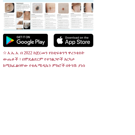
☆ እ.ኤ.አ. በ 2022 ከጀርመን የስቲፍቱንግ ዋረንቴስት 
ውጤቶች ፣ በሞዴልደርም የተገልጋዮች እርካታ 
ከሚከፈልባቸው የቴሌሜዲኬን ምክሮች በትንሹ ያነሰ 
ነበር።
 አለርጂ angioedema. ይ
 የምላስ ግማሽ የሆነ An
ህ ልጅ በእብጠት ምክንያት ዓይኖቹን
gioedema. እብጠቱ የመተንፈሻ ቱቦን 
 መክፈት አይችልም.
ሊዘጋ ስለሚችል, በደንብ መተንፈስ ካ
ልቻሉ, በተቻለ ፍጥነት ወደ ሆስፒታል 
 Angioedema
ይሂዱ.
የፊት angioedema
 ምስል ፍለጋ
References
Angioedema
30860724
NIH