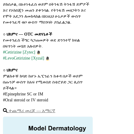
ይከሰታል, በአተነፋፈስ ወይም በትንፋሽ ትንፋሽ ድምፆች 
እና የኦክስጂን መጠን ይቀንሳል. የትንፋሽ መዘጋትን እና 
የሞት አደጋን ለመከላከል በእነዚህ ሁኔታዎች ውስጥ 
የመተንፈሻ ቱቦ ውስጥ ማስገባት ያስፈልጋል.
○ 
ህክምና ― OTC መድሃኒቶች
የመተንፈስ ችግር ካጋጠመዎት ወደ ድንገተኛ ክፍል 
በፍጥነት መሄድ አለብዎት.
#Cetirizine [Zytec]
#LevoCetirizine [Xyzal]
○ 
ህክምና
ምልክቶቹ ከባድ ከሆኑ ኤፒንፊን ከቆዳ በታች ወይም 
በጡንቻ ውስጥ ከአፍ የሚወሰድ ስቴሮይድ ጋር ሊሰጥ 
ይችላል።
#Epinephrine SC or IM
#Oral steroid or IV steroid
ተጨማሪ መረጃ ― አማርኛ