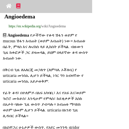
Angioedema
https://en.wikipedia.org
/wiki/Angioedema
Angioedema
 የታችኛው የቆዳ ሽፋን ወይም የ 
mucous ሽፋን እብጠት (ወይም እብጠት) ነው። እብጠቱ 
በፊት, ምላስ እና ሎሪክስ ላይ ሊከሰት ይችላል. ብዙውን 
ጊዜ ከቀፎዎች ጋር ይዛመዳል, ይህም በላይኛው ቆዳ ውስጥ 
እብጠት ነው.
በቅርብ ጊዜ ለአለርጂ መጋለጥ (ለምሳሌ ኦቾሎኒ) የ 
urticaria መንስኤ ሊሆን ይችላል, ነገር ግን አብዛኛው የ 
urticaria መንስኤ አይታወቅም.
የፊት ቆዳ፣ በተለምዶ በአፍ አካባቢ፣ እና የአፍ እና/ወይም 
ጉሮሮ ሙክቶስ፣ እንዲሁም የምላስ፣ ከደቂቃዎች እስከ 
ሰአታት ባለው ጊዜ ውስጥ ያብጣሉ። እብጠቱ ማሳከክ 
ወይም ህመም ሊሆን ይችላል. urticaria በአንድ ጊዜ 
ሊዳብር ይችላል።
በአስቸጋሪ ሁኔታዎች ውስጥ, የአየር መንገዱ stridor 