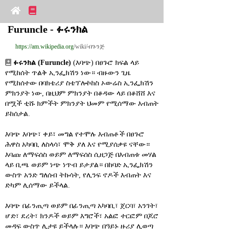
Furuncle - ፉሩንክል
https://am.wikipedia.org
/wiki/ብጉንጅ
ፉሩንክል (Furuncle)
 (እባጭ) በፀጉሮ ክፍል ላይ 
የሚከሰት ጥልቅ ኢንፌክሽን ነው። ብዙውን ጊዜ 
የሚከሰተው በባክቴሪያ ስቴፕሎኮከስ ኦውሬስ ኢንፌክሽን 
ምክንያት ነው, በዚህም ምክንያት በቆዳው ላይ በቆሸሸ እና 
በሟች ቲሹ ክምችት ምክንያት ህመም የሚሰማው እብጠት 
ይከሰታል.
እባጭ እባጭ፣ ቀይ፣ መግል የተሞሉ እብጠቶች በፀጉሮ 
ሕዋስ አካባቢ ለስላሳ፣ ሞቅ ያለ እና የሚያሰቃዩ ናቸው። 
እባጩ ለማፍሰስ ወይም ለማፍሰስ ሲዘጋጅ በእብጠቱ መሃል 
ላይ ቢጫ ወይም ነጭ ነጥብ ይታያል። በከባድ ኢንፌክሽን 
ውስጥ አንድ ግለሰብ ትኩሳት, የሊንፍ ኖዶች እብጠት እና 
ድካም ሊሰማው ይችላል.
እባጭ በፊንጢጣ ወይም በፊንጢጣ አካባቢ፣ ጀርባ፣ አንገት፣ 
ሆድ፣ ደረት፣ ክንዶች ወይም እግሮች፣ አልፎ ተርፎም በጆሮ 
መዳፍ ውስጥ ሊታዩ ይችላሉ። እባጭ በዓይኑ ዙሪያ ሊወጣ 