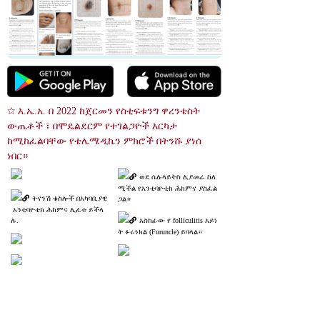
☆ እ.ኤ.አ. በ 2022 ከጀርመን የስቲፍቱንግ ዋረንቴስት 
ውጤቶች ፣ በሞዴልደርም የተገልጋዮች እርካታ 
ከሚከፈልባቸው የቴሌሜዲኬን ምክሮች በትንሹ ያነሰ 
ነበር።
ወደ ሴሉላይትስ ሊያመራ ስለ
ሚችል የአንቲባዮቲክ ሕክምና ያስፈል
ትናንሽ ቁስሎች በአካባቢያዊ
ጋል።
 አንቲባዮቲክ ሕክምና ሊፈቱ ይችላ
ሉ.
አስከፊው የ folliculitis አይነ
ት ፉሩንክል (Furuncle) ይባላል።
የአንቲባዮቲክ ሕክምና ወደ
 ሴሉላይተስ ሊያድግ ስለሚችል አስፈ
ላጊ ነው.
 ምስል ፍለጋ