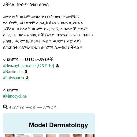
ይችላል, እነሱም ስቲስ ይባላሉ.
መጭመቅ ወይም መቁረጥ በቤት ውስጥ መሞከር 
የለበትም, ይህ ደግሞ ኢንፌክሽኑን የበለጠ ሊያስፋፋ 
ይችላል. ለትላልቅ ወይም ተደጋጋሚ እብጠቶች ወይም 
ስሜታዊ በሆኑ አካባቢዎች (እንደ ብሽሽት፣ ጡት፣ ብብት፣ 
አካባቢ ወይም በአፍንጫ ውስጥ ወይም በጆሮ ላይ) 
ለሚከሰቱ የአንቲባዮቲክ ሕክምና ሊመከር ይችላል።
○ 
ህክምና ― OTC መድሃኒቶች
#Benzoyl peroxide [OXY-10]
#Bacitracin
#Polysporin
○ 
ህክምና
#Minocycline
ተጨማሪ መረጃ ― አማርኛ