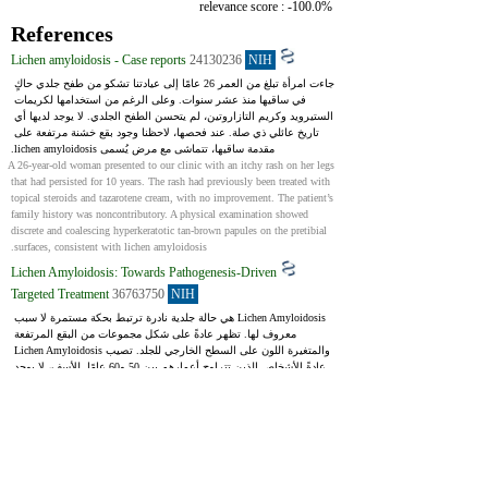
relevance score : -100.0%
References
Lichen amyloidosis - Case reports
24130236
NIH
جاءت امرأة تبلغ من العمر 26 عامًا إلى عيادتنا تشكو من طفح جلدي حاكٍ 
في ساقيها منذ عشر سنوات. وعلى الرغم من استخدامها لكريمات 
الستيرويد وكريم التازاروتين، لم يتحسن الطفح الجلدي. لا يوجد لديها أي 
تاريخ عائلي ذي صلة. عند فحصها، لاحظنا وجود بقع خشنة مرتفعة على 
مقدمة ساقيها، تتماشى مع مرض يُسمى lichen amyloidosis.
A 26-year-old woman presented to our clinic with an itchy rash on her legs 
that had persisted for 10 years. The rash had previously been treated with 
topical steroids and tazarotene cream, with no improvement. The patient’s 
family history was noncontributory. A physical examination showed 
discrete and coalescing hyperkeratotic tan-brown papules on the pretibial 
surfaces, consistent with lichen amyloidosis.
Lichen Amyloidosis: Towards Pathogenesis-Driven
Targeted Treatment
36763750
NIH
Lichen Amyloidosis هي حالة جلدية نادرة ترتبط بحكة مستمرة لا سبب 
معروف لها. تظهر عادةً على شكل مجموعات من البقع المرتفعة 
والمتغيرة اللون على السطح الخارجي للجلد. تصيب Lichen Amyloidosis 
عادةً الأشخاص الذين تتراوح أعمارهم بين 50 و60 عامًا. للأسف، لا يوجد 
علاج شافٍ لها، والعلاجات المتاحة حالياً لا تُظهر فعالية كبيرة.
Lichen Amyloidosis (LA) is an uncommon, primary cutaneous 
amyloidosis associated with chronic, idiopathic pruritus. Clinical 
presentation of LA includes skin colored to hyperpigmented, papules 
coalescing into plaques with a rippled appearance on the extensors.1 LA 
most commonly presents in the fifth to sixth decade of life and has no 
curative treatments. Overall response to current therapies is poor.