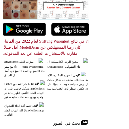
☆ في نتائج Stiftung Warentest لعام 2022 من ألمانيا، 
كان رضا المستهلكين عن ModelDerm أقل قليلاً 
مقارنة بالاستشارات الطبية عن بعد المدفوعة.
ملامح الوجه الكلاسيكية ال
ميزات الجلد amyloidosis
داء النشواني (Amyloidosis)
 cutis dyschromica ― (أ) بقع مفر
طة التصبغ وناقصة التصبغ في أسف
في الصورة المكبرة، تُلاح
ل الساق
ظ حطاطات صلبة ذات شكل مماث
غالبًا ما يتم تشخيص Lichen 
ل. وهي متجانسة وصلبة نسبيًا، عل
ى عكس اضطرابات الحساسية مث
amyloidosis بشكل خاطئ على أنه 
ل التهاب الجلد التأتبي.
التهاب الجلد التأتبي. تُظهر حالة نم
وذجية بوجود حطاطات صلبة صغير
ة وحكة.
قد تشبه آفة الداء النشوان
ي (Amyloidosis) آفة التهاب الجلد
 التأتبي.
 بحث في الصور