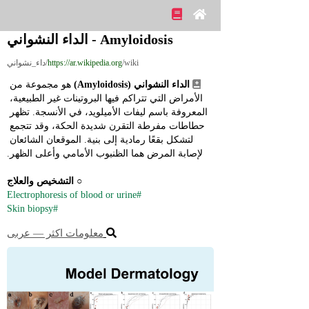
Amyloidosis - الداء النشواني
/wiki/داء_نشواني
https://ar.wikipedia.org
الداء النشواني (Amyloidosis)
 هو مجموعة من 
الأمراض التي تتراكم فيها البروتينات غير الطبيعية، 
المعروفة باسم ليفات الأميلويد، في الأنسجة. تظهر 
حطاطات مفرطة التقرن شديدة الحكة، وقد تتجمع 
لتشكل بقعًا رمادية إلى بنية. الموقعان الشائعان 
لإصابة المرض هما الظنبوب الأمامي وأعلى الظهر.
○ 
التشخيص والعلاج
#Electrophoresis of blood or urine
#Skin biopsy
معلومات اكثر ― عربى