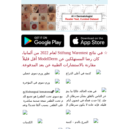
☆ في نتائج Stiftung Warentest لعام 2022 من ألمانيا، 
كان رضا المستهلكين عن ModelDerm أقل قليلاً 
مقارنة بالاستشارات الطبية عن بعد المدفوعة.
كدمة في أعلى الذراع
تطور ورم دموي عضلي
ورم دموي في المؤخرة
في هذه الحالة، غالبًا ما يش
Subungual hematoma(تج
عر الناس بالقلق بشأن سرطان ال
مع دموي تحت الظفر) هو تجمع للد
جلد. إذا حدث فجأة في غضون أيام 
م تحت الظفر نتيجة صدمة مباشرة 
قليلة، فإنه عادة لا يكون سرطان ال
على الظفر. يسبب ألمًا شديدًا وتغي
جلد. إذا تطور ببطء على مدى عدة 
رًا في لون الظفر إلى الأحمر الداك
أشهر، فيجب الاشتباه في وجود س
ن أو الأسود. عادةً ما يحدث بعد إص
رطان الجلد.
ابة رياضية أو سقوط. العلاج يتضم
التبرع بالدم – كدمة
الكدمات
ن تفريغ الدم لتخفيف الضغط والأل
م، ويمكن القيام به في عيادة الطب