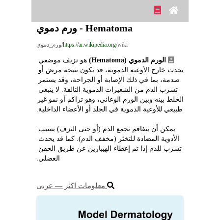
Hematoma - ورم دموي
/wiki/ورم_دموي
https://ar.wikipedia.org
الورم الدموي (Hematoma)
 هو نزيف موضعي 
يحدث خارج الأوعية الدموية، قد يكون نتيجة مرض أو 
صدمة، بما في ذلك الإصابة أو الجراحة، وقد يستمر 
تسرب الدم من الشعيرات الدموية التالفة. لا ينبغي 
الخلط بينه وبين الورم الوعائي، وهو تراكم أو نمو غير 
طبيعي للأوعية الدموية في الجلد أو الأعضاء الداخلية.
يمكن أن يتفاقم تجمع الدم (أو حتى النزف) بسبب 
الأدوية المضادة للتخثر (مخفف الدم). كما قد يحدث 
تسرب للدم إذا تم إعطاء الهيبارين عن طريق الحقن 
العضلي.
معلومات اكثر ― عربى