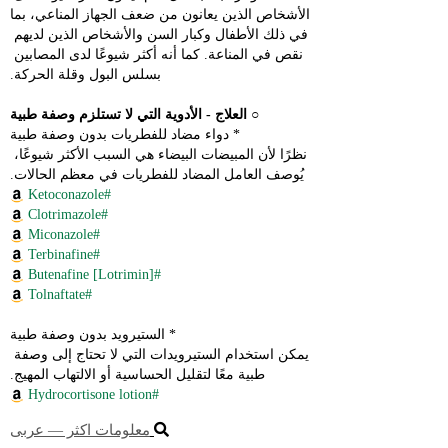
الأشخاص الذين يعانون من ضعف الجهاز المناعي، بما 
في ذلك الأطفال وكبار السن والأشخاص الذين لديهم 
نقص في المناعة. كما أنه أكثر شيوعًا لدى المصابين 
بسلس البول وقلة الحركة.
○ 
العلاج - الأدوية التي لا تستلزم وصفة طبية
* دواء مضاد للفطريات بدون وصفة طبية
نظرًا لأن المبيضات البيضاء هي السبب الأكثر شيوعًا، 
يُوصف العامل المضاد للفطريات في معظم الحالات.
#Ketoconazole
#Clotrimazole
#Miconazole
#Terbinafine
#Butenafine [Lotrimin]
#Tolnaftate
* الستيرويد بدون وصفة طبية
يمكن استخدام الستيرويدات التي لا تحتاج إلى وصفة 
طبية معًا لتقليل الحساسية أو الالتهاب المهيج.
#Hydrocortisone lotion
معلومات اكثر ― عربى