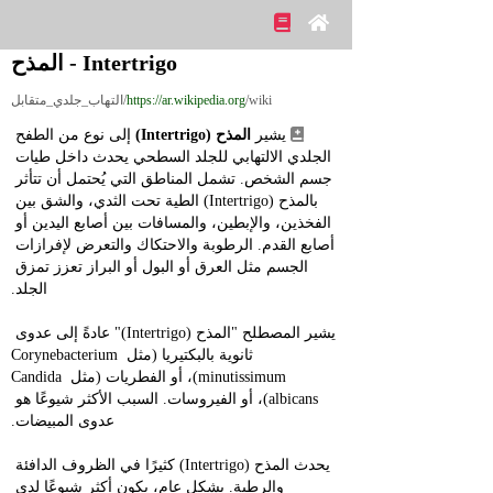
Intertrigo - المذح
/wiki/التهاب_جلدي_متقابل
https://ar.wikipedia.org
 يشير 
المذح (Intertrigo)
 إلى نوع من الطفح 
الجلدي الالتهابي للجلد السطحي يحدث داخل طيات 
جسم الشخص. تشمل المناطق التي يُحتمل أن تتأثر 
بالمذح (Intertrigo) الطية تحت الثدي، والشق بين 
الفخذين، والإبطين، والمسافات بين أصابع اليدين أو 
أصابع القدم. الرطوبة والاحتكاك والتعرض لإفرازات 
الجسم مثل العرق أو البول أو البراز تعزز تمزق 
الجلد.
يشير المصطلح "المذح (Intertrigo)" عادةً إلى عدوى 
ثانوية بالبكتيريا (مثل Corynebacterium 
minutissimum)، أو الفطريات (مثل Candida 
albicans)، أو الفيروسات. السبب الأكثر شيوعًا هو 
عدوى المبيضات.
يحدث المذح (Intertrigo) كثيرًا في الظروف الدافئة 
والرطبة. بشكل عام، يكون أكثر شيوعًا لدى 