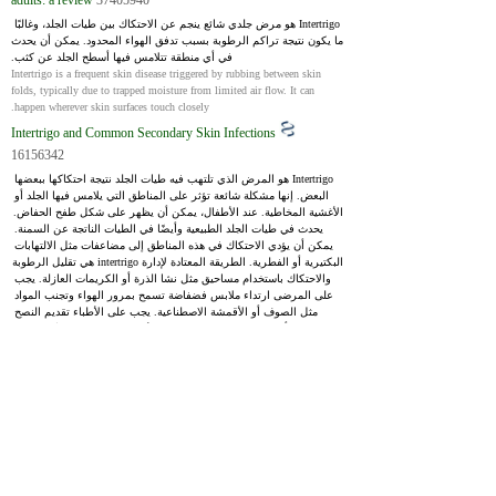
adults: a review
37405940
Intertrigo هو مرض جلدي شائع ينجم عن الاحتكاك بين طيات الجلد، وغالبًا 
ما يكون نتيجة تراكم الرطوبة بسبب تدفق الهواء المحدود. يمكن أن يحدث 
في أي منطقة تتلامس فيها أسطح الجلد عن كثب.
Intertrigo is a frequent skin disease triggered by rubbing between skin 
folds, typically due to trapped moisture from limited air flow. It can 
happen wherever skin surfaces touch closely.
Intertrigo and Common Secondary Skin Infections
16156342
Intertrigo هو المرض الذي تلتهب فيه طيات الجلد نتيجة احتكاكها ببعضها 
البعض. إنها مشكلة شائعة تؤثر على المناطق التي يلامس فيها الجلد أو 
الأغشية المخاطية. عند الأطفال، يمكن أن يظهر على شكل طفح الحفاض. 
يحدث في طيات الجلد الطبيعية وأيضًا في الطيات الناتجة عن السمنة. 
يمكن أن يؤدي الاحتكاك في هذه المناطق إلى مضاعفات مثل الالتهابات 
البكتيرية أو الفطرية. الطريقة المعتادة لإدارة intertrigo هي تقليل الرطوبة 
والاحتكاك باستخدام مساحيق مثل نشا الذرة أو الكريمات العازلة. يجب 
على المرضى ارتداء ملابس فضفاضة تسمح بمرور الهواء وتجنب المواد 
مثل الصوف أو الأقمشة الاصطناعية. يجب على الأطباء تقديم النصح 
للمرضى بشأن تجنب الحرارة والرطوبة والأنشطة المجهدة. عادةً ما تكون 
التمارين الرياضية مفيدة، ولكن يجب على المرضى الاستحمام بعدها 
وتجفيف المناطق المصابة تمامًا. في حالة الاحتكاك بين أصابع القدم، يمكن 
أن يساعد ارتداء أحذية مفتوحة الأصابع. يجب علاج الالتهابات البكتيرية أو 
الفطرية بالمطهرات أو المضادات الحيوية أو مضادات الفطريات، حسب 
السبب.
Intertrigo is the disease when skin folds become inflamed due to rubbing 
against each other. It's a common issue that affects areas where skin 
touches skin or mucous membranes. In kids, it can show up as diaper 
rash. It happens in natural skin folds and also in folds created by obesity. 
Friction in these areas can lead to complications like bacterial or fungal 