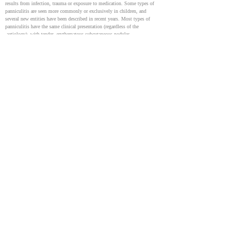
results from infection, trauma or exposure to medication. Some types of 
panniculitis are seen more commonly or exclusively in children, and 
several new entities have been described in recent years. Most types of 
panniculitis have the same clinical presentation (regardless of the 
aetiology), with tender, erythematous subcutaneous nodules.
Erythema nodosum - a review of an uncommon panniculitis
24746312
Panniculitis (التهاب الدهن تحت الجلد) عادةً ما يظهر على شكل عقيدات 
التهابية. Erythema nodosum (EN) من الناحية السريرية هو الشكل الأكثر 
شيوعًا لالتهاب السبلة الشحمية. في حين أن ما يصل إلى 55 ٪ من EN 
يُصنّف كحالة مجهولة السبب، فإن الأسباب الأكثر شيوعًا تشمل الالتهابات، 
والأدوية، والأمراض الجهازية مثل الساركويد، ومرض التهاب الأمعاء، 
والحمل، والأورام الخبيثة. يظهر التهاب القولون التقرحي عادةً في مرحلة 
المراهقة والعشرينيات، وهو أكثر شيوعًا لدى الإناث. غالبًا ما يسبقه بادر 
غير محدد مدته من أسبوع إلى ثلاثة أسابيع، قد يتضمن حمى، شعورًا 
بالضيق، وأعراض عدوى الجهاز التنفسي العلوي. بعد ذلك تظهر آفات 
جلدية، عادةً ما تكون موضعية على الجانب الباسط من الأطراف. الآفات 
عبارة عن عقيدات حمراء مؤلمة، مدورة أو بيضاوية، مرتفعة قليلاً وغير 
متقرحة. السبب الدقيق في EN غير مفهوم، إلا أنه يُعتقد أنه ناتج عن 
ترسب المجمعات المناعية في أوردة الحاجز داخل الدهون تحت الجلد، مما 
يسبب التهاب السبلة الشحمية العدلية. حتى بدون علاج محدد للمرض 
المسبب، يختفي EN تلقائيًا في معظم الحالات.
Panniculitis, inflammation of the subcutaneous fat, usually presents with 
inflammatory nodules. Erythema nodosum (EN) is clinically the most 
frequent form of panniculitis. Whilst up to 55% of EN is considered 
idiopathic, the most common causes include infections, drugs, systemic 
illnesses such as sarcoidosis and inflammatory bowel disease, pregnancy, 
and malignancy. EN typically presents in the teens and 20s, and is seen 
more commonly in females. It is often preceded by a non-specific 