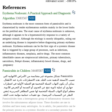
relevance score : -100.0%
References
Erythema Nodosum: A Practical Approach and Diagnostic
Algorithm
33683567
NIH
Erythema nodosum is the most common form of panniculitis and is 
characterized by tender erythematous nodules mainly in the lower limbs 
on the pretibial area. The exact cause of erythema nodosum is unknown, 
although it appears to be a hypersensitivity response to a variety of 
antigenic stimuli. Although the etiology is mostly idiopathic, ruling out 
an underlying disease is imperative before diagnosing primary erythema 
nodosum. Erythema nodosum can be the first sign of a systemic disease 
that is triggered by a large group of processes, such as infections, 
inflammatory diseases, neoplasia, and/or drugs. The most common 
identifiable causes are streptococcal infections, primary tuberculosis, 
sarcoidosis, Behçet disease, inflammatory bowel disease, drugs, and 
pregnancy.
Panniculitis in Children
34449587
NIH
Panniculitis تشكل مجموعة غير متجانسة من الأمراض الالتهابية التي 
تصيب الأنسجة الدهنية تحت الجلد. هذه الاضطرابات نادرة عند الأطفال. 
يمكن أن يكون التهاب السبلة الشحمية هو العملية الأولية في اضطراب 
جهازي أو عملية ثانوية تنتج عن العدوى أو الصدمة أو التعرض للأدوية. 
معظم أنواع التهاب السبلة الشحمية لها نفس المظاهر السريرية (بغض 
النظر عن المسببات المرضية) ، مع عقيدات حمامية مؤلمة تحت الجلد.
Panniculitides form a heterogenous group of inflammatory diseases that 
involve the subcutaneous adipose tissue. These disorders are rare in 
children and have many aetiologies. As in adults, the panniculitis can be 
the primary process in a systemic disorder or a secondary process that 