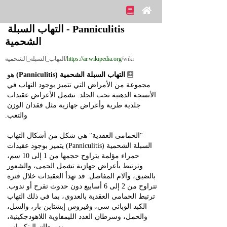
Panniculitis - التهاب السبلة 
الشحمية
/wiki/التهاب_السبلة_الشحمية
https://ar.wikipedia.org
التهاب السبلة الشحمية (Panniculitis)
 هو 
مجموعة من الأمراض التي تتميز بوجود التهاب في 
الأنسجة الدهنية تحت الجلد. تشمل الأعراض عقيدات 
جلدية طرية وأعراض جهازية مثل فقدان الوزن 
والتعب.
"الحمامى العقدية" هي شكل من أشكال التهاب 
السبلة الشحمية (Panniculitis) يتميز بوجود عقيدات 
حمراء مؤلمة يتراوح حجمها من 1 إلى 10 سم، 
وترتبط بأعراض جهازية تشمل الحمى، والشعور 
بالضيق، وآلام المفاصل. قد تهدأ العقيدات خلال فترة 
تتراوح من 2 إلى 6 أسابيع دون حدوث تقرح أو ندوب. 
ترتبط الحمامى العقدية بالعدوى، بما في ذلك التهاب 
الكبد الوبائي سي، وفيروس إبشتاين‑بار، والسل، 
والحمل، وسرطان الغدد الليمفاوية اللاهودجكينية، 
وسرطان البنكرياس.