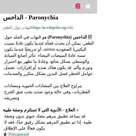
Paronychia - الداحس
/wiki/التهاب_حول_الظفر
https://ar.wikipedia.org
الداحس (Paronychia)
 هو التهاب في الجلد حول 
الظفر، يمكن أن يحدث فجأة عندما يكون عادةً بسبب 
البكتيريا العنقودية aureus، أو تدريجيًا عندما يكون 
سببه عادةً المبيضات البيضاء. تتأثر أصابع السبابة 
والوسطى بشكل شائع، وعادةً ما تظهر مع احمرار 
وتورم وألم. قد يكون هناك صديد أو إفرازات. تشمل 
عوامل الخطر غسل اليدين بشكل متكرر والصدمات.
يتراوح العلاج بين المضادات الحيوية ومضادات 
الفطريات، وفي حالة وجود صديد يجب شق الجرح 
وتصريفه.
○ 
العلاج - الأدوية التي لا تستلزم وصفة طبية
قد يساعد تطبيق مرهم مضاد حيوي بدون وصفة 
طبية. إذا تم تطبيق المرهم بشكل رقيق جدًا، فقد لا 
يكون فعالًا على الإطلاق.
#Polysporin