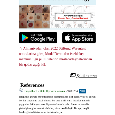
☆ Almaniyadan olan 2022 Stiftung Warentest 
nəticələrinə görə, ModelDerm-dən istehlakçı 
məmnunluğu pullu teletibb məsləhətləşmələrindən 
bir qədər aşağı idi.
 Şəkil axtarışı
References
Idiopathic Guttate Hypomelanosis
29489254
NIH
Idiopathic guttate hypomelanosis asemptomatik dəri xəstəliyidir və adətən 
heç bir simptoma səbəb olmur. Bu, açıq dərili yaşlı insanlar arasında 
yaygındır, lakin çox vaxt diqqətdən kənarda qalır. Bəzən bu xəstəlik 
görünüşünə görə narahat ola bilər, lakin zərərli deyil. Bu açıq rəngli 
ləkələr göründükdən sonra öz-özünə keçmir.