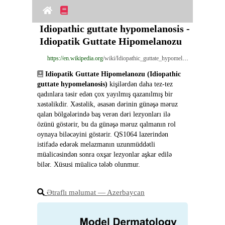
Idiopathic guttate hypomelanosis - 
Idiopatik Guttate Hipomelanozu
https://en.wikipedia.org
/wiki/Idiopathic_guttate_hypomelanosis
Idiopatik Guttate Hipomelanozu (Idiopathic 
guttate hypomelanosis)
 kişilərdən daha tez-tez 
qadınlara təsir edən çox yayılmış qazanılmış bir 
xəstəlikdir. Xəstəlik, əsasən dərinin günəşə məruz 
qalan bölgələrində baş verən dəri lezyonları ilə 
özünü göstərir, bu da günəşə məruz qalmanın rol 
oynaya biləcəyini göstərir. QS1064 lazerindən 
istifadə edərək melazmanın uzunmüddətli 
müalicəsindən sonra oxşar lezyonlar aşkar edilə 
bilər. Xüsusi müalicə tələb olunmur.
Ətraflı məlumat ― Azerbaycan