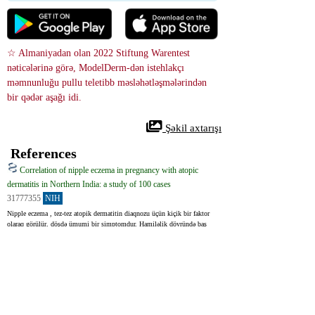
☆ Almaniyadan olan 2022 Stiftung Warentest 
nəticələrinə görə, ModelDerm-dən istehlakçı 
məmnunluğu pullu teletibb məsləhətləşmələrindən 
bir qədər aşağı idi.
 Şəkil axtarışı
References
Correlation of nipple eczema in pregnancy with atopic
dermatitis in Northern India: a study of 100 cases
31777355
NIH
Nipple eczema , tez-tez atopik dermatitin diaqnozu üçün kiçik bir faktor 
olaraq görülür, döşdə ümumi bir simptomdur. Hamiləlik dövründə baş 
verməsi digər yaş qruplarına bənzəyir. Xəstələrin klinik xüsusiyyətləri 
atopik dermatit olub-olmamasından asılı olmayaraq eyni qalır.
Nipple eczema, although considered to be a minor diagnostic criteria for 
diagnosis of AD, is one of the most common clinical presentations of AD 
in the breast. Nipple eczema in pregnancy follows a similar pattern as in 
other age groups. The clinical profile of patients is similar in cases with 
and without atopic dermatitis.
Nipple Eczema: A Diagnostic Challenge of Allergic Contact