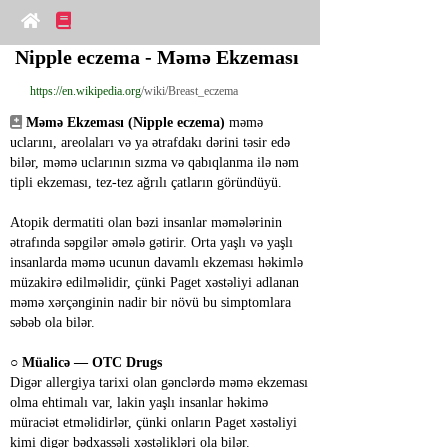
Nipple eczema - Məmə Ekzeması
https://en.wikipedia.org
/wiki/Breast_eczema
Məmə Ekzeması (Nipple eczema)
 məmə 
uclarını, areolaları və ya ətrafdakı dərini təsir edə 
bilər, məmə uclarının sızma və qabıqlanma ilə nəm 
tipli ekzeması, tez-tez ağrılı çatların göründüyü.
Atopik dermatiti olan bəzi insanlar məmələrinin 
ətrafında səpgilər əmələ gətirir. Orta yaşlı və yaşlı 
insanlarda məmə ucunun davamlı ekzeması həkimlə 
müzakirə edilməlidir, çünki Paget xəstəliyi adlanan 
məmə xərçənginin nadir bir növü bu simptomlara 
səbəb ola bilər.
○ 
Müalicə ― OTC Drugs
Digər allergiya tarixi olan gənclərdə məmə ekzeması 
olma ehtimalı var, lakin yaşlı insanlar həkimə 
müraciət etməlidirlər, çünki onların Paget xəstəliyi 
kimi digər bədxassəli xəstəlikləri ola bilər. 