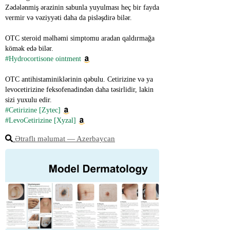
Zədələnmiş ərazinin sabunla yuyulması heç bir fayda 
vermir və vəziyyəti daha da pisləşdirə bilər.
OTC steroid məlhəmi simptomu aradan qaldırmağa 
kömək edə bilər.
#Hydrocortisone ointment
OTC antihistaminiklərinin qəbulu. Cetirizine və ya 
levocetirizine feksofenadindən daha təsirlidir, lakin 
sizi yuxulu edir.
#Cetirizine [Zytec]
#LevoCetirizine [Xyzal]
Ətraflı məlumat ― Azerbaycan