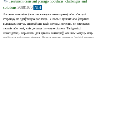
Treatment-resistant prurigo nodularis: challenges and
solutions
30881076
NIH
Лячэнне звычайна ўключае выкарыстанне крэмаў або ін'екцый 
стэроідаў на здзіўленую вобласць. У больш цяжкіх або ўпартых 
выпадках могуць спатрэбіцца такія метады лячэння, як светлавая 
тэрапія або лекі, якія душаць імунную сістэму. Талідамід і 
леналідамід - варыянты для цяжкіх выпадкаў, але яны могуць мець 
сур'ёзныя пабочныя эфекты. Новыя метады лячэння (opioid receptor 
antagonists, neurokinin-1 receptor antagonists) абяцаюць лячыць 
вузельчыкавы сверб з меншай колькасцю пабочных эфектаў у 
параўнанні з талідамідам або леналідамідам.
Treatment typically relies on the use of topical or intralesional steroids, 
though more severe or recalcitrant cases often necessitate the use of 
phototherapy or systemic immunosuppressives. Thalidomide and 
lenalidomide can both be used in severe cases; however, their toxicity 
profile makes them less favorable. Opioid receptor antagonists and 
neurokinin-1 receptor antagonists represent two novel families of 
therapeutic agents which may effectively treat PN with a lower toxicity 
profile than thalidomide or lenalidomide.
Chronic Prurigo Including Prurigo Nodularis: New
Insights and Treatments
37717255
NIH
Chronic prurigo - гэта захворванне скуры, якое характарызуецца 
працяглым свербам (працягваецца больш за 6 тыдняў) , 
пашкоджаннямі скуры, звязанымі з драпінамі, і частымі драпінамі ў 
анамнезе. Гэта ўключае нервовае запаленне і фіброз скуры.
Chronic prurigo (CPG) is a neuroinflammatory, fibrotic dermatosis that is 
defined by the presence of chronic pruritus (itch lasting longer than 6 
weeks), scratch-associated pruriginous skin lesions and history of repeated 