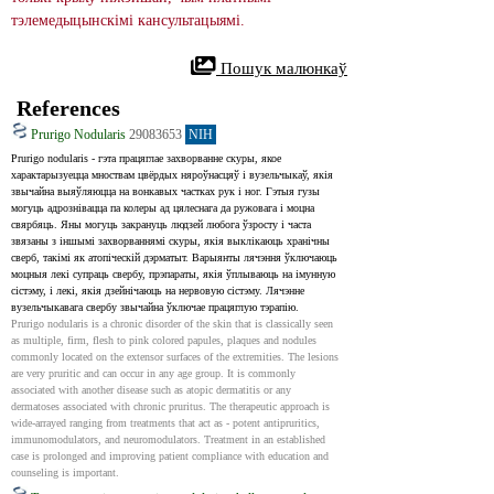
тэлемедыцынскімі кансультацыямі.
 Пошук малюнкаў
References
Prurigo Nodularis
29083653
NIH
Prurigo nodularis - гэта працяглае захворванне скуры, якое 
характарызуецца мноствам цвёрдых няроўнасцяў і вузельчыкаў, якія 
звычайна выяўляюцца на вонкавых частках рук і ног. Гэтыя гузы 
могуць адрознівацца па колеры ад цялеснага да ружовага і моцна 
свярбяць. Яны могуць закрануць людзей любога ўзросту і часта 
звязаны з іншымі захворваннямі скуры, якія выклікаюць хранічны 
сверб, такімі як атопіческій дэрматыт. Варыянты лячэння ўключаюць 
моцныя лекі супраць свербу, прэпараты, якія ўплываюць на імунную 
сістэму, і лекі, якія дзейнічаюць на нервовую сістэму. Лячэнне 
вузельчыкавага свербу звычайна ўключае працяглую тэрапію.
Prurigo nodularis is a chronic disorder of the skin that is classically seen 
as multiple, firm, flesh to pink colored papules, plaques and nodules 
commonly located on the extensor surfaces of the extremities. The lesions 
are very pruritic and can occur in any age group. It is commonly 
associated with another disease such as atopic dermatitis or any 
dermatoses associated with chronic pruritus. The therapeutic approach is 
wide-arrayed ranging from treatments that act as - potent antipruritics, 
immunomodulators, and neuromodulators. Treatment in an established 
case is prolonged and improving patient compliance with education and 
counseling is important.