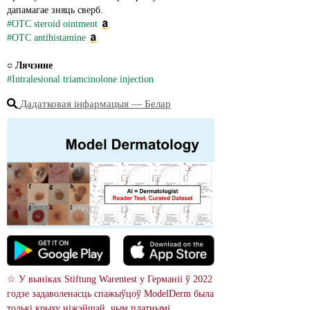
дапамагае зняць сверб.
#OTC steroid ointment
#OTC antihistamine
○ 
Лячэнне
#Intralesional triamcinolone injection
Дадатковая інфармацыя ― Белар
☆ У выніках Stiftung Warentest у Германіі ў 2022 
годзе задаволенасць спажыўцоў ModelDerm была 
толькі крыху ніжэйшай, чым платнымі 