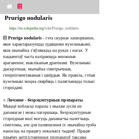
Prurigo nodularis
https://en.wikipedia.org
/wiki/Prurigo_nodularis
Prurigo nodularis
 - гэта скурнае захворванне, 
якое характарызуецца зудящими вузельчыкамі, 
якія звычайна з'яўляюцца на руках і нагах. У 
пацыентаў часта назіраюцца множныя 
арагавенне, выкліканыя драпінамі. Вузельчыкі 
дыскрэтныя, звычайна сіметрычныя, 
гіперпігментаваныя і цвёрдыя. Як правіла, гэтыя 
вузельчыкі моцна свярбяць і палягчаюцца толькі 
стэроідамі.
○ 
Лячэнне - безрэцэптурныя прэпараты
Мыццё вобласці паразы з мылам зусім не 
дапамагае і можа пагоршыць. Безрэцэптурныя 
стэроідныя мазі могуць дапамагчы палегчыць 
сімптомы, але для паляпшэння іх звычайна трэба 
наносіць на працягу некалькіх тыдняў. Працяг 
прыёму антігістамінных прэпаратаў таксама 