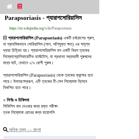
Parapsoriasis - প্যারাপসোরিয়াসিস
https://en.wikipedia.org
/wiki/Parapsoriasis
প্যারাপসোরিয়াসিস (Parapsoriasis)
 একটি চর্মরোগের গ্রুপ, 
যা প্রাথমিকভাবে সোরিয়াসিস (লাল, আঁশযুক্ত ক্ষত) এর সাদৃশ্য 
দ্বারা চিহ্নিত হয়। প্যারাপসোরিয়াসিস হল একটি বিরল ত্বকের 
লিম্ফোপ্রোলিফারেটিভ ডার্মাটোস, যা প্রধানত মধ্যবয়সী পুরুষদের 
মধ্যে ঘটে, যেখানে ২/৩ রোগী পুরুষ।
প্যারাপসোরিয়াসিস (Parapsoriasis) থেকে ত্বকের ক্যান্সার হতে 
পারে। উদাহরণস্বরূপ, এটি ত্বকের টি-সেল লিম্ফোমা হিসেবে 
বিকশিত হতে পারে।
○ 
নির্ণয় ও চিকিৎসা
সিফিলিস বাদ দেওয়ার জন্য রক্ত পরীক্ষা
ত্বক লিম্ফোমা রোধের জন্য বায়োপসি
অধিক তথ্য ― বাংলা