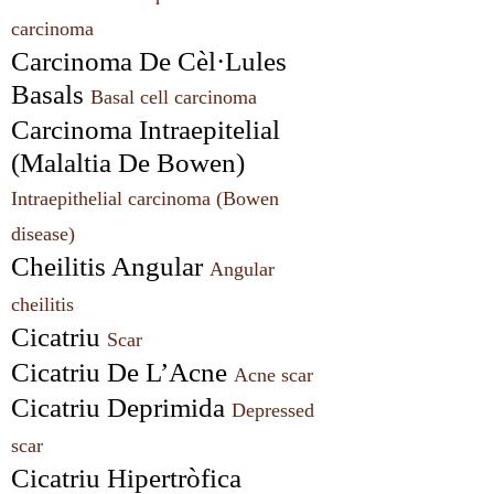
carcinoma
Carcinoma De Cèl·Lules 
Basals 
Basal cell carcinoma
Carcinoma Intraepitelial 
(Malaltia De Bowen) 
Intraepithelial carcinoma (Bowen 
disease)
Cheilitis Angular 
Angular 
cheilitis
Cicatriu 
Scar
Cicatriu De L’Acne 
Acne scar
Cicatriu Deprimida 
Depressed 
scar
Cicatriu Hipertròfica 