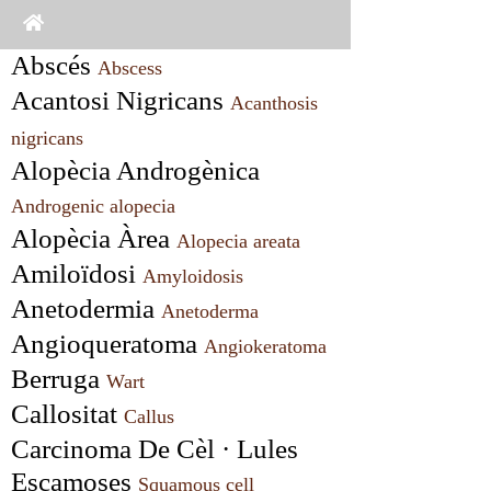
Abscés 
Abscess
Acantosi Nigricans 
Acanthosis 
nigricans
Alopècia Androgènica 
Androgenic alopecia
Alopècia Àrea 
Alopecia areata
Amiloïdosi 
Amyloidosis
Anetodermia 
Anetoderma
Angioqueratoma 
Angiokeratoma
Berruga 
Wart
Callositat 
Callus
Carcinoma De Cèl · Lules 
Escamoses 
Squamous cell 