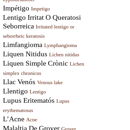
Impétigo 
Impetigo
Lentigo Irritat O Queratosi 
Seborreica 
Irritated lentigo or 
seborrheic keratosis
Limfangioma 
Lymphangioma
Liquen Nitidus 
Lichen nitidus
Liquen Simple Crònic 
Lichen 
simplex chronicus
Llac Venós 
Venous lake
Llentigo 
Lentigo
Lupus Eritematós 
Lupus 
erythematosus
L’Acne 
Acne
Malaltia De Grover 
Grover 