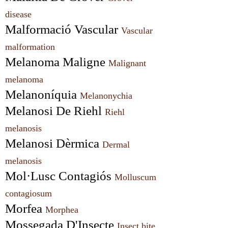
disease
Malformació Vascular 
Vascular 
malformation
Melanoma Maligne 
Malignant 
melanoma
Melanoníquia 
Melanonychia
Melanosi De Riehl 
Riehl 
melanosis
Melanosi Dèrmica 
Dermal 
melanosis
Mol·Lusc Contagiós 
Molluscum 
contagiosum
Morfea 
Morphea
Mossegada D'Insecte 
Insect bite