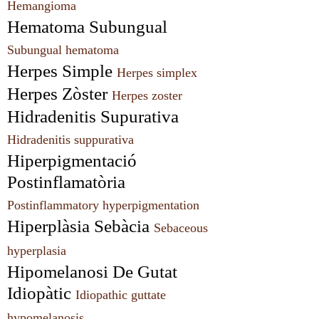
Hemangioma
Hematoma Subungual 
Subungual hematoma
Herpes Simple 
Herpes simplex
Herpes Zòster 
Herpes zoster
Hidradenitis Supurativa 
Hidradenitis suppurativa
Hiperpigmentació 
Postinflamatòria 
Postinflammatory hyperpigmentation
Hiperplàsia Sebàcia 
Sebaceous 
hyperplasia
Hipomelanosi De Gutat 
Idiopàtic 
Idiopathic guttate 
hypomelanosis