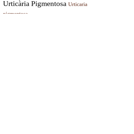
Urticària Pigmentosa 
Urticaria 
pigmentosa
Varicel·La 
Varicella
Vasculitis Livedoid 
Livedoid 
vasculitis
Vasculitis Urticarial 
Urticarial 
vasculitis
Vitiligen 
Vitiligo
Whitlow Herpètic 
Herpetic 
whitlow
Xantelasma 
Xanthelasma
Xantogranuloma Juvenil 
Juvenile xanthogranuloma
Xantoma 
Xanthoma