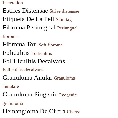
Laceration
Estries Distensae 
Striae distensae
Etiqueta De La Pell 
Skin tag
Fibroma Periungual 
Periungual 
fibroma
Fibroma Tou 
Soft fibroma
Foliculitis 
Folliculitis
Fol·Liculitis Decalvans 
Folliculitis decalvans
Granuloma Anular 
Granuloma 
annulare
Granuloma Piogènic 
Pyogenic 
granuloma
Hemangioma De Cirera 
Cherry 