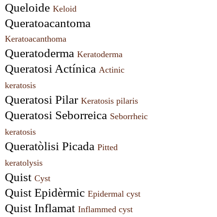
Queloide 
Keloid
Queratoacantoma 
Keratoacanthoma
Queratoderma 
Keratoderma
Queratosi Actínica 
Actinic 
keratosis
Queratosi Pilar 
Keratosis pilaris
Queratosi Seborreica 
Seborrheic 
keratosis
Queratòlisi Picada 
Pitted 
keratolysis
Quist 
Cyst
Quist Epidèrmic 
Epidermal cyst
Quist Inflamat 
Inflammed cyst