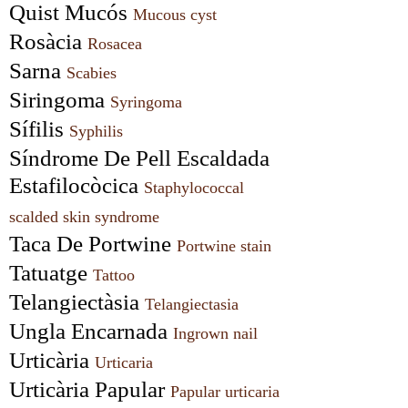
Quist Mucós 
Mucous cyst
Rosàcia 
Rosacea
Sarna 
Scabies
Siringoma 
Syringoma
Sífilis 
Syphilis
Síndrome De Pell Escaldada 
Estafilocòcica 
Staphylococcal 
scalded skin syndrome
Taca De Portwine 
Portwine stain
Tatuatge 
Tattoo
Telangiectàsia 
Telangiectasia
Ungla Encarnada 
Ingrown nail
Urticària 
Urticaria
Urticària Papular 
Papular urticaria