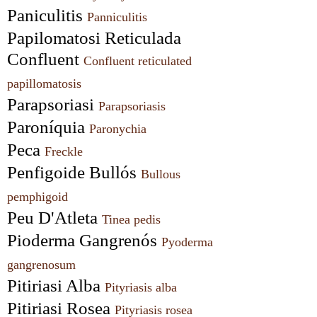
Paniculitis 
Panniculitis
Papilomatosi Reticulada 
Confluent 
Confluent reticulated 
papillomatosis
Parapsoriasi 
Parapsoriasis
Paroníquia 
Paronychia
Peca 
Freckle
Penfigoide Bullós 
Bullous 
pemphigoid
Peu D'Atleta 
Tinea pedis
Pioderma Gangrenós 
Pyoderma 
gangrenosum
Pitiriasi Alba 
Pityriasis alba
Pitiriasi Rosea 
Pityriasis rosea