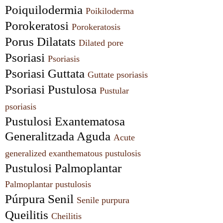
Poiquilodermia 
Poikiloderma
Porokeratosi 
Porokeratosis
Porus Dilatats 
Dilated pore
Psoriasi 
Psoriasis
Psoriasi Guttata 
Guttate psoriasis
Psoriasi Pustulosa 
Pustular 
psoriasis
Pustulosi Exantematosa 
Generalitzada Aguda 
Acute 
generalized exanthematous pustulosis
Pustulosi Palmoplantar 
Palmoplantar pustulosis
Púrpura Senil 
Senile purpura
Queilitis 
Cheilitis