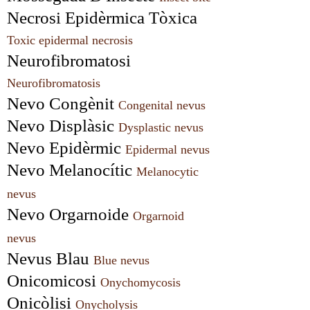
Necrosi Epidèrmica Tòxica 
Toxic epidermal necrosis
Neurofibromatosi 
Neurofibromatosis
Nevo Congènit 
Congenital nevus
Nevo Displàsic 
Dysplastic nevus
Nevo Epidèrmic 
Epidermal nevus
Nevo Melanocític 
Melanocytic 
nevus
Nevo Orgarnoide 
Orgarnoid 
nevus
Nevus Blau 
Blue nevus
Onicomicosi 
Onychomycosis
Onicòlisi 
Onycholysis