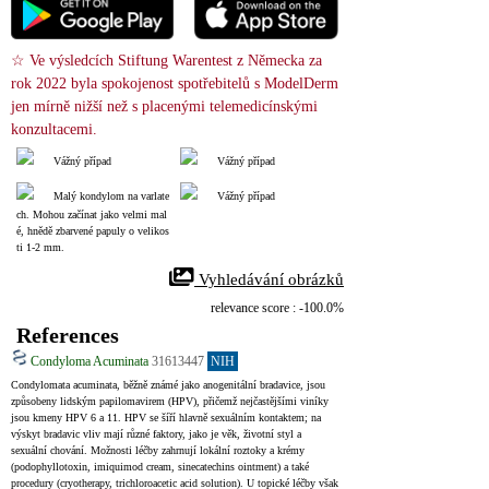
☆ Ve výsledcích Stiftung Warentest z Německa za 
rok 2022 byla spokojenost spotřebitelů s ModelDerm 
jen mírně nižší než s placenými telemedicínskými 
konzultacemi.
Vážný případ
Vážný případ
Malý kondylom na varlate
Vážný případ
ch. Mohou začínat jako velmi mal
é, hnědě zbarvené papuly o velikos
ti 1-2 mm.
 Vyhledávání obrázků
relevance score : -100.0%
References
Condyloma Acuminata
31613447
NIH
Condylomata acuminata, běžně známé jako anogenitální bradavice, jsou 
způsobeny lidským papilomavirem (HPV), přičemž nejčastějšími viníky 
jsou kmeny HPV 6 a 11. HPV se šíří hlavně sexuálním kontaktem; na 
výskyt bradavic vliv mají různé faktory, jako je věk, životní styl a 
sexuální chování. Možnosti léčby zahrnují lokální roztoky a krémy 
(podophyllotoxin, imiquimod cream, sinecatechins ointment) a také 
procedury (cryotherapy, trichloroacetic acid solution). U topické léčby však 