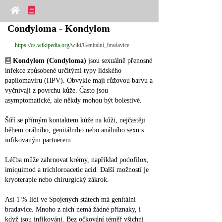
Condyloma - Kondylom
https://cs.wikipedia.org
/wiki/Genitální_bradavice
Kondylom (Condyloma)
 jsou sexuálně přenosné 
infekce způsobené určitými typy lidského 
papilomaviru (HPV). Obvykle mají růžovou barvu a 
vyčnívají z povrchu kůže. Často jsou 
asymptomatické, ale někdy mohou být bolestivé.
Šíří se přímým kontaktem kůže na kůži, nejčastěji 
během orálního, genitálního nebo análního sexu s 
infikovaným partnerem.
Léčba může zahrnovat krémy, například podofilox, 
imiquimod a trichloroacetic acid. Další možností je 
kryoterapie nebo chirurgický zákrok.
Asi 1 % lidí ve Spojených státech má genitální 
bradavice. Mnoho z nich nemá žádné příznaky, i 
když jsou infikováni. Bez očkování téměř všichni 