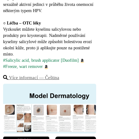
sexuálně aktivní jedinci v průběhu života onemocní 
některým typem HPV.
○ 
Léčba – OTC léky
Vyzkoušet můžete kyselinu salicylovou nebo 
produkty pro kryoterapii. Nadměrné používání 
kyseliny salicylové může způsobit bolestivou erozí 
okolní kůže, proto ji aplikujte pouze na postižené 
místo.
#Salicylic acid, brush applicator [Duofilm]
#Freeze, wart remover
Více informací ― Čeština