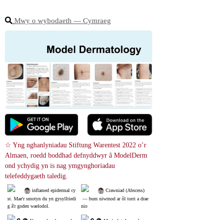
Mwy o wybodaeth ― Cymraeg
☆ Yng nghanlyniadau Stiftung Warentest 2022 o’r 
Almaen, roedd boddhad defnyddwyr â ModelDerm 
ond ychydig yn is nag ymgynghoriadau 
telefeddygaeth taledig.
 inflamed epidermal cy
 Crawniad (Abscess)
st. Mae'r smotyn du yn gysylltiedi
 ― bum niwrnod ar ôl torri a drae
g â'r goden waelodol.
nio