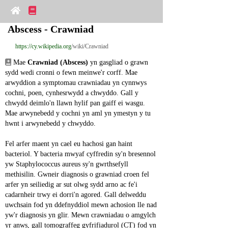
Abscess - Crawniad
https://cy.wikipedia.org
/wiki/Crawniad
 Mae 
Crawniad (Abscess)
 yn gasgliad o grawn 
sydd wedi cronni o fewn meinwe'r corff. Mae 
arwyddion a symptomau crawniadau yn cynnwys 
cochni, poen, cynhesrwydd a chwyddo. Gall y 
chwydd deimlo'n llawn hylif pan gaiff ei wasgu. 
Mae arwynebedd y cochni yn aml yn ymestyn y tu 
hwnt i arwynebedd y chwyddo.
Fel arfer maent yn cael eu hachosi gan haint 
bacteriol. Y bacteria mwyaf cyffredin sy'n bresennol 
yw Staphylococcus aureus sy'n gwrthsefyll 
methisilin. Gwneir diagnosis o grawniad croen fel 
arfer yn seiliedig ar sut olwg sydd arno ac fe'i 
cadarnheir trwy ei dorri'n agored. Gall delweddu 
uwchsain fod yn ddefnyddiol mewn achosion lle nad 
yw'r diagnosis yn glir. Mewn crawniadau o amgylch 
yr anws, gall tomograffeg gyfrifiadurol (CT) fod yn 