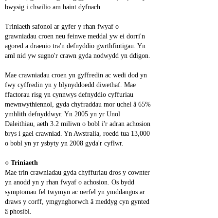
bwysig i chwilio am haint dyfnach.
Triniaeth safonol ar gyfer y rhan fwyaf o 
grawniadau croen neu feinwe meddal yw ei dorri'n 
agored a draenio tra'n defnyddio gwrthfiotigau. Yn 
aml nid yw sugno'r crawn gyda nodwydd yn ddigon.
Mae crawniadau croen yn gyffredin ac wedi dod yn 
fwy cyffredin yn y blynyddoedd diwethaf. Mae 
ffactorau risg yn cynnwys defnyddio cyffuriau 
mewnwythiennol, gyda chyfraddau mor uchel â 65% 
ymhlith defnyddwyr. Yn 2005 yn yr Unol 
Daleithiau, aeth 3.2 miliwn o bobl i'r adran achosion 
brys i gael crawniad. Yn Awstralia, roedd tua 13,000 
o bobl yn yr ysbyty yn 2008 gyda'r cyflwr.
○ 
Triniaeth
Mae trin crawniadau gyda chyffuriau dros y cownter 
yn anodd yn y rhan fwyaf o achosion. Os bydd 
symptomau fel twymyn ac oerfel yn ymddangos ar 
draws y corff, ymgynghorwch â meddyg cyn gynted 
â phosibl.