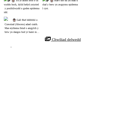
 Yn yr achos hwn o ch
 Mae'r dot du yn rhan u
wyddo boch, dylid hefyd ystyried
chaf y berw yn awgrymu epiderma
 y posibilrwydd o goden epiderma
l cyst.
idd.
 Gall ffurf ddifrifol o
 Crawniad (Abscess) adael craith.
 Mae erythema lleiaf o amgylch y
 briw yn dangos bod yr haint mew
n cyflwr datrys.
 Chwiliad delwedd
References
Current Treatment Options for Acute Skin and Skin-
structure Infections
30957166
NIH
Mae llawer o bobl yn mynd i ystafelloedd brys ar gyfer heintiau croen a 
achosir gan facteria. Staphylococcus aureus yw'r prif germ y tu ôl i'r 
heintiau hyn, ac mae'n mynd yn anoddach ei drin oherwydd 
ymddangosiad community-associated methicillin-resistant Staphylococcus 
aureus (MRSA) .
Acute bacterial skin and skin-structure infections are a common reason for 
seeking care at acute healthcare facilities, including emergency 
departments. Staphylococcus aureus is the most common organism 
associated with these infections, and the emergence of community-
associated methicillin-resistant Staphylococcus aureus (MRSA) has 
represented a considerable challenge in their treatment.
Prevalence and Therapies of Antibiotic-Resistance in