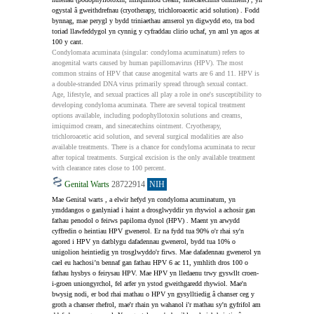
ogystal â gweithdrefnau (cryotherapy, trichloroacetic acid solution) . Fodd 
bynnag, mae perygl y bydd triniaethau amserol yn digwydd eto, tra bod 
toriad llawfeddygol yn cynnig y cyfraddau clirio uchaf, yn aml yn agos at 
100 y cant.
Condylomata acuminata (singular: condyloma acuminatum) refers to 
anogenital warts caused by human papillomavirus (HPV). The most 
common strains of HPV that cause anogenital warts are 6 and 11. HPV is 
a double-stranded DNA virus primarily spread through sexual contact. 
Age, lifestyle, and sexual practices all play a role in one's susceptibility to 
developing condyloma acuminata. There are several topical treatment 
options available, including podophyllotoxin solutions and creams, 
imiquimod cream, and sinecatechins ointment. Cryotherapy, 
trichloroacetic acid solution, and several surgical modalities are also 
available treatments. There is a chance for condyloma acuminata to recur 
after topical treatments. Surgical excision is the only available treatment 
with clearance rates close to 100 percent.
Genital Warts
28722914
NIH
Mae Genital warts , a elwir hefyd yn condyloma acuminatum, yn 
ymddangos o ganlyniad i haint a drosglwyddir yn rhywiol a achosir gan 
fathau penodol o feirws papiloma dynol (HPV) . Maent yn arwydd 
cyffredin o heintiau HPV gwenerol. Er na fydd tua 90% o'r rhai sy'n 
agored i HPV yn datblygu dafadennau gwenerol, bydd tua 10% o 
unigolion heintiedig yn trosglwyddo'r firws. Mae dafadennau gwenerol yn 
cael eu hachosi’n bennaf gan fathau HPV 6 ac 11, ymhlith dros 100 o 
fathau hysbys o feirysau HPV. Mae HPV yn lledaenu trwy gyswllt croen-
i-groen uniongyrchol, fel arfer yn ystod gweithgaredd rhywiol. Mae'n 
bwysig nodi, er bod rhai mathau o HPV yn gysylltiedig â chanser ceg y 
groth a chanser rhefrol, mae'r rhain yn wahanol i'r mathau sy'n gyfrifol am 