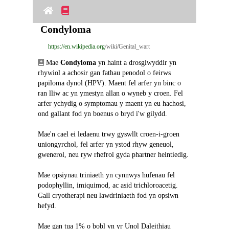
Condyloma
https://en.wikipedia.org
/wiki/Genital_wart
 Mae 
Condyloma
 yn haint a drosglwyddir yn 
rhywiol a achosir gan fathau penodol o feirws 
papiloma dynol (HPV). Maent fel arfer yn binc o 
ran lliw ac yn ymestyn allan o wyneb y croen. Fel 
arfer ychydig o symptomau y maent yn eu hachosi, 
ond gallant fod yn boenus o bryd i'w gilydd.
Mae'n cael ei ledaenu trwy gyswllt croen-i-groen 
uniongyrchol, fel arfer yn ystod rhyw geneuol, 
gwenerol, neu ryw rhefrol gyda phartner heintiedig.
Mae opsiynau triniaeth yn cynnwys hufenau fel 
podophyllin, imiquimod, ac asid trichloroacetig. 
Gall cryotherapi neu lawdriniaeth fod yn opsiwn 
hefyd.
Mae gan tua 1% o bobl yn yr Unol Daleithiau 