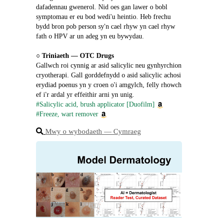
dafadennau gwenerol. Nid oes gan lawer o bobl 
symptomau er eu bod wedi'u heintio. Heb frechu 
bydd bron pob person sy'n cael rhyw yn cael rhyw 
fath o HPV ar un adeg yn eu bywydau.
○ 
Triniaeth ― OTC Drugs
Gallwch roi cynnig ar asid salicylic neu gynhyrchion 
cryotherapi. Gall gorddefnydd o asid salicylic achosi 
erydiad poenus yn y croen o'i amgylch, felly rhowch 
ef i'r ardal yr effeithir arni yn unig.
#Salicylic acid, brush applicator [Duofilm]
#Freeze, wart remover
Mwy o wybodaeth ― Cymraeg