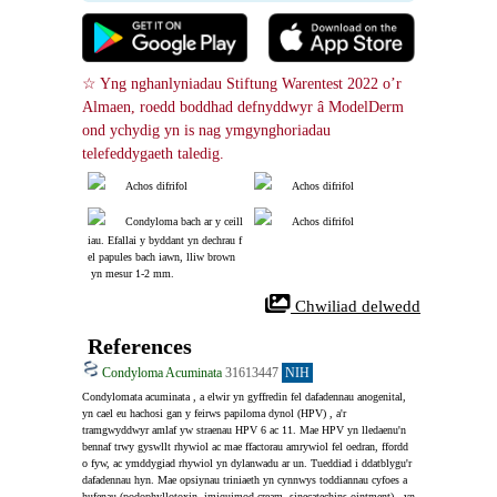
☆ Yng nghanlyniadau Stiftung Warentest 2022 o’r 
Almaen, roedd boddhad defnyddwyr â ModelDerm 
ond ychydig yn is nag ymgynghoriadau 
telefeddygaeth taledig.
Achos difrifol
Achos difrifol
Condyloma bach ar y ceill
Achos difrifol
iau. Efallai y byddant yn dechrau f
el papules bach iawn, lliw brown
 yn mesur 1-2 mm.
 Chwiliad delwedd
References
Condyloma Acuminata
31613447
NIH
Condylomata acuminata , a elwir yn gyffredin fel dafadennau anogenital, 
yn cael eu hachosi gan y feirws papiloma dynol (HPV) , a'r 
tramgwyddwyr amlaf yw straenau HPV 6 ac 11. Mae HPV yn lledaenu'n 
bennaf trwy gyswllt rhywiol ac mae ffactorau amrywiol fel oedran, ffordd 
o fyw, ac ymddygiad rhywiol yn dylanwadu ar un. Tueddiad i ddatblygu'r 
dafadennau hyn. Mae opsiynau triniaeth yn cynnwys toddiannau cyfoes a 
hufenau (podophyllotoxin, imiquimod cream, sinecatechins ointment) , yn 