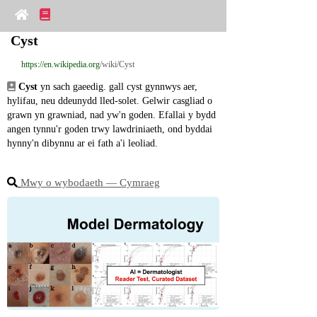
Cyst
https://en.wikipedia.org
/wiki/Cyst
Cyst
 yn sach gaeedig. gall cyst gynnwys aer, 
hylifau, neu ddeunydd lled-solet. Gelwir casgliad o 
grawn yn grawniad, nad yw'n goden. Efallai y bydd 
angen tynnu'r goden trwy lawdriniaeth, ond byddai 
hynny'n dibynnu ar ei fath a'i leoliad.
Mwy o wybodaeth ― Cymraeg