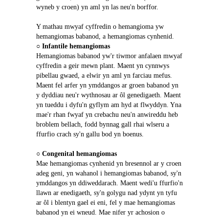
wyneb y croen) yn aml yn las neu'n borffor.
Y mathau mwyaf cyffredin o hemangioma yw 
hemangiomas babanod, a hemangiomas cynhenid.
○ 
Infantile hemangiomas
Hemangiomas babanod yw'r tiwmor anfalaen mwyaf 
cyffredin a geir mewn plant. Maent yn cynnwys 
pibellau gwaed, a elwir yn aml yn farciau mefus. 
Maent fel arfer yn ymddangos ar groen babanod yn 
y dyddiau neu'r wythnosau ar ôl genedigaeth. Maent 
yn tueddu i dyfu'n gyflym am hyd at flwyddyn. Yna 
mae'r rhan fwyaf yn crebachu neu'n anwireddu heb 
broblem bellach, fodd bynnag gall rhai wlseru a 
ffurfio crach sy'n gallu bod yn boenus.
○ 
Congenital hemangiomas
Mae hemangiomas cynhenid ​​​​yn bresennol ar y croen 
adeg geni, yn wahanol i hemangiomas babanod, sy'n 
ymddangos yn ddiweddarach. Maent wedi'u ffurfio'n 
llawn ar enedigaeth, sy'n golygu nad ydynt yn tyfu 
ar ôl i blentyn gael ei eni, fel y mae hemangiomas 
babanod yn ei wneud. Mae nifer yr achosion o 