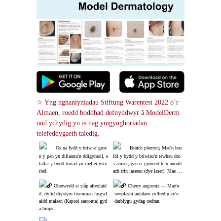
☆ Yng nghanlyniadau Stiftung Warentest 2022 o’r 
Almaen, roedd boddhad defnyddwyr â ModelDerm 
ond ychydig yn is nag ymgynghoriadau 
telefeddygaeth taledig.
Os na fydd y briw ar groe
Braich plentyn; Mae'n bos
n y pen yn diflannu'n ddigymell, e
ibl y bydd y briwiau'n tewhau dro
fallai y bydd toriad yn cael ei ysty
s amser, gan ei gwneud hi'n anodd
ried.
ach trin laserau (dye laser). Mae de
chrau triniaeth cyn gynted â phosi
Oherwydd ei siâp afreolaid
bl yn well ar gyfer canlyniadau cos
Cherry angioma ― Mae'n
metig gwell.
d, dylid diystyru tiwmorau fasgwl
 neoplasm anfalaen cyffredin sy'n
aidd malaen (Kaposi sarcoma) gyd
 datblygu gydag oedran.
a biopsi.