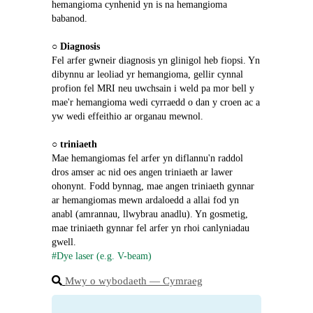
hemangioma cynhenid ​​​​yn is na hemangioma 
babanod.
○ 
Diagnosis
Fel arfer gwneir diagnosis yn glinigol heb fiopsi. Yn 
dibynnu ar leoliad yr hemangioma, gellir cynnal 
profion fel MRI neu uwchsain i weld pa mor bell y 
mae'r hemangioma wedi cyrraedd o dan y croen ac a 
yw wedi effeithio ar organau mewnol.
○ 
triniaeth
Mae hemangiomas fel arfer yn diflannu'n raddol 
dros amser ac nid oes angen triniaeth ar lawer 
ohonynt. Fodd bynnag, mae angen triniaeth gynnar 
ar hemangiomas mewn ardaloedd a allai fod yn 
anabl (amrannau, llwybrau anadlu). Yn gosmetig, 
mae triniaeth gynnar fel arfer yn rhoi canlyniadau 
gwell.
#Dye laser (e.g. V-beam)
Mwy o wybodaeth ― Cymraeg