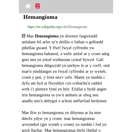
Hemangioma
https://en.wikipedia.org
/wiki/Hemangioma
 Mae 
Hemangioma
 yn diwmor fasgwlaidd 
anfalaen fel arfer sy'n deillio o fathau o gelloedd 
pibellau gwaed. Y ffurf fwyaf cyffredin yw 
hemangioma babanod, a welir amlaf ar y croen adeg 
geni neu yn ystod wythnosau cyntaf bywyd. Gall 
hemangioma ddigwydd yn unrhyw le ar y corff, ond 
mae'n ymddangos yn fwyaf cyffredin ar yr wyneb, 
croen y pen, y frest neu'r cefn. Maent yn tueddu i 
dyfu am hyd at flwyddyn cyn crebachu'n raddol 
wrth i'r plentyn fynd yn hŷn. Efallai y bydd angen 
trin hemangioma os yw'n amharu ar olwg neu 
anadlu neu'n debygol o achosi anffurfiad hirdymor.
Mae lliw yr hemangioma yn dibynnu ar ba mor 
ddwfn ydyw yn y croen: mae hemangiomas 
arwynebol (ger wyneb y croen) yn tueddu i fod yn 
goch llachar; Mae hemangiomas dwfn (bellaf o 