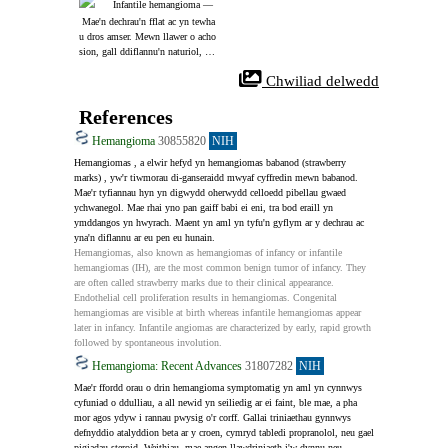
Infantile hemangioma ―
 Mae'n dechrau'n fflat ac yn tewha
u dros amser. Mewn llawer o acho
sion, gall ddiflannu'n naturiol, on
d os na, gellir ystyried triniaeth la
 Chwiliad delwedd
ser am resymau cosmetig.
References
Hemangioma
30855820
NIH
Hemangiomas , a elwir hefyd yn hemangiomas babanod (strawberry 
marks) , yw'r tiwmorau di-ganseraidd mwyaf cyffredin mewn babanod. 
Mae'r tyfiannau hyn yn digwydd oherwydd celloedd pibellau gwaed 
ychwanegol. Mae rhai yno pan gaiff babi ei eni, tra bod eraill yn 
ymddangos yn hwyrach. Maent yn aml yn tyfu'n gyflym ar y dechrau ac 
yna'n diflannu ar eu pen eu hunain.
Hemangiomas, also known as hemangiomas of infancy or infantile 
hemangiomas (IH), are the most common benign tumor of infancy. They 
are often called strawberry marks due to their clinical appearance. 
Endothelial cell proliferation results in hemangiomas. Congenital 
hemangiomas are visible at birth whereas infantile hemangiomas appear 
later in infancy. Infantile angiomas are characterized by early, rapid growth 
followed by spontaneous involution.
Hemangioma: Recent Advances
31807282
NIH
Mae'r ffordd orau o drin hemangioma symptomatig yn aml yn cynnwys 
cyfuniad o ddulliau, a all newid yn seiliedig ar ei faint, ble mae, a pha 
mor agos ydyw i rannau pwysig o'r corff. Gallai triniaethau gynnwys 
defnyddio atalyddion beta ar y croen, cymryd tabledi propranolol, neu gael 
pigiadau steroid. Weithiau, mae angen llawdriniaeth i'w dynnu neu 