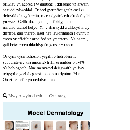
briwiau yn agored i'w galluogi i ddraenio yn arwain 
at fudd sylweddol. Er bod gwrthfiotigau'n cael eu 
defnyddio'n gyffredin, mae'r dystiolaeth o'u defnydd 
yn wael. Gellir rhoi cynnig ar feddyginiaeth 
imiwno-ataliol hefyd. Yn y rhai sydd â chlefyd mwy 
difrifol, gall therapi laser neu lawdriniaeth i dynnu'r 
croen yr effeithir arno fod yn ymarferol. Yn anaml, 
gall briw croen ddatblygu'n ganser y croen.
Os cynhwysir achosion ysgafn o hidradenitis 
suppurativa , yna amcangyfrifir ei amlder o 1-4% 
o'r boblogaeth. Mae menywod deirgwaith yn fwy 
tebygol o gael diagnosis ohono na dynion. Mae 
Onset fel arfer yn oedolyn ifanc.
Mwy o wybodaeth ― Cymraeg