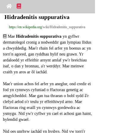
Hidradenitis suppurativa
https://en.wikipedia.org
/wiki/Hidradenitis_suppurativa
 Mae 
Hidradenitis suppurativa
 yn gyflwr 
dermatolegol cronig a nodweddir gan lympiau llidus 
a chwyddedig. Mae'r rhain fel arfer yn boenus ac yn 
torri'n agored, gan ryddhau hylif neu grawn. Yr 
ardaloedd yr effeithir arnynt amlaf yw'r breichiau 
isaf, o dan y bronnau, a'r werddyr. Mae meinwe 
craith yn aros ar ôl iachâd.
Mae'r union achos fel arfer yn aneglur, ond credir ei 
fod yn cynnwys cyfuniad o ffactorau genetig ac 
amgylcheddol. Mae gan tua thraean o bobl sydd â'r 
clefyd aelod o'r teulu yr effeithiwyd arno. Mae 
ffactorau risg eraill yn cynnwys gordewdra ac 
ysmygu. Nid yw'r cyflwr yn cael ei achosi gan haint, 
hylendid gwael.
Nid oes unrhyw iachâd yn hysbys. Nid yw torri'r 