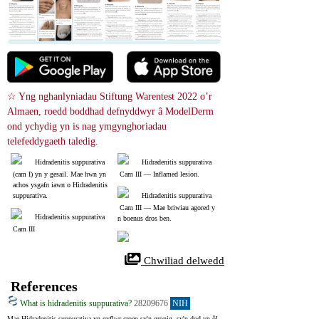
☆ Yng nghanlyniadau Stiftung Warentest 2022 o’r 
Almaen, roedd boddhad defnyddwyr â ModelDerm 
ond ychydig yn is nag ymgynghoriadau 
telefeddygaeth taledig.
Hidradenitis suppurativa
Hidradenitis suppurativa
 (cam I) yn y gesail. Mae hwn yn
 Cam III ― Inflamed lesion.
 achos ysgafn iawn o Hidradenitis
 suppurativa.
Hidradenitis suppurativa
 Cam III ― Mae briwiau agored y
Hidradenitis suppurativa
n boenus dros ben.
 Cam III
 Chwiliad delwedd
References
What is hidradenitis suppurativa?
28209676
NIH
Mae Hidradenitis suppurativa yn gyflwr croen sy'n gronig, sy'n dod yn ôl 