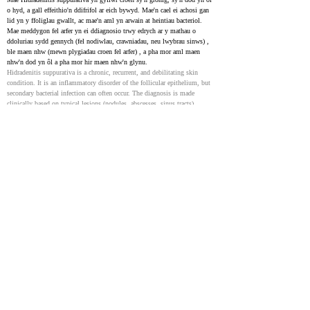
o hyd, a gall effeithio'n ddifrifol ar eich bywyd. Mae'n cael ei achosi gan 
lid yn y ffoliglau gwallt, ac mae'n aml yn arwain at heintiau bacteriol. 
Mae meddygon fel arfer yn ei ddiagnosio trwy edrych ar y mathau o 
ddoluriau sydd gennych (fel nodiwlau, crawniadau, neu lwybrau sinws) , 
ble maen nhw (mewn plygiadau croen fel arfer) , a pha mor aml maen 
nhw'n dod yn ôl a pha mor hir maen nhw'n glynu.
Hidradenitis suppurativa is a chronic, recurrent, and debilitating skin 
condition. It is an inflammatory disorder of the follicular epithelium, but 
secondary bacterial infection can often occur. The diagnosis is made 
clinically based on typical lesions (nodules, abscesses, sinus tracts), 
locations (skin folds), and nature of relapses and chronicity.
Medical Management of Hidradenitis Suppurativa with
Non-Biologic Therapy: What’s New?
34990004
NIH
Defnyddir triniaethau anfiolegol ac anweithdrefnol yn aml ar eu pen eu 
hunain ar gyfer afiechyd ysgafn a gellir eu cyfuno â therapi biolegol a 
llawdriniaeth ar gyfer afiechyd cymedrol i ddifrifol. Mae astudiaethau 
diweddar yn darparu tystiolaeth ychwanegol o effeithiolrwydd ar gyfer 
defnyddio corticosteroidau a chwistrellir yn uniongyrchol i'r briwiau ar 
gyfer fflamychiadau HS a briwiau lleol. At hynny, mae tystiolaeth yn 
awgrymu y gallai defnyddio tetracyclines yn unig fod yr un mor effeithiol 
â chyfuno clindamycin â rifampicin.
Non-biologic and non-procedural treatments are often used as monotherapy 
for mild disease and can be used in conjunction with biologic therapy and 
surgery for moderate to severe disease. Recent studies highlighted in this 
review add support for the use of intralesional corticosteroids for HS flares 
and localized lesions, and there is evidence that monotherapy with 
tetracyclines may be as effective as the clindamycin/rifampicin 
combination.