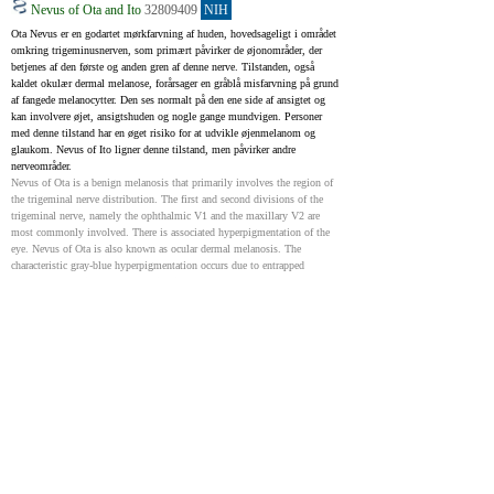
Nevus of Ota and Ito
32809409
NIH
Ota Nevus er en godartet mørkfarvning af huden, hovedsageligt i området 
omkring trigeminusnerven, som primært påvirker de øjonområder, der 
betjenes af den første og anden gren af denne nerve. Tilstanden, også 
kaldet okulær dermal melanose, forårsager en gråblå misfarvning på grund 
af fangede melanocytter. Den ses normalt på den ene side af ansigtet og 
kan involvere øjet, ansigtshuden og nogle gange mundvigen. Personer 
med denne tilstand har en øget risiko for at udvikle øjenmelanom og 
glaukom. Nevus of Ito ligner denne tilstand, men påvirker andre 
nerveområder.
Nevus of Ota is a benign melanosis that primarily involves the region of 
the trigeminal nerve distribution. The first and second divisions of the 
trigeminal nerve, namely the ophthalmic V1 and the maxillary V2 are 
most commonly involved. There is associated hyperpigmentation of the 
eye. Nevus of Ota is also known as ocular dermal melanosis. The 
characteristic gray-blue hyperpigmentation occurs due to entrapped 
melanocytes. Unilateral presentation is more common. The melanocytes 
are entrapped leading to gray-blue hyperpigmentation of the conjunctiva 
and sclera along with ipsilateral facial skin. There is an increased risk of 
uveal melanoma and glaucoma in these cases. Palatal involvement may 
also occur. Nevus of Ito is very similar to nevus of Ota except it differs in 
the territory of distribution. It was described by Minor Ota in 1954. It 
involves the distribution territory of lateral cutaneous brachial nerves of 
the shoulder and posterior supraclavicular nerves. Both of these diseases 
share similar pathophysiology.
Dermal Melanocytosis
32491340
NIH
Congenital dermal melanocytosis er også kendt som Mongolian spot 
(mongolsk sted). Det er en almindelig type modermærke, der ses hos 