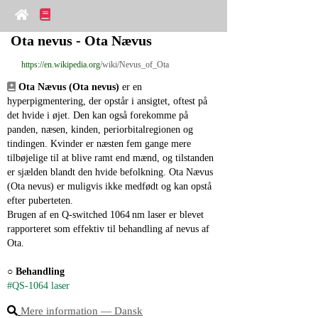
Ota nevus - Ota Nævus
https://en.wikipedia.org
/wiki/Nevus_of_Ota
Ota Nævus (Ota nevus)
 er en 
hyperpigmentering, der opstår i ansigtet, oftest på 
det hvide i øjet. Den kan også forekomme på 
panden, næsen, kinden, periorbitalregionen og 
tindingen. Kvinder er næsten fem gange mere 
tilbøjelige til at blive ramt end mænd, og tilstanden 
er sjælden blandt den hvide befolkning. Ota Nævus 
(Ota nevus) er muligvis ikke medfødt og kan opstå 
efter puberteten.
Brugen af en Q‑switched 1064 nm laser er blevet 
rapporteret som effektiv til behandling af nevus af 
Ota.
○ 
Behandling
#QS-1064 laser
Mere information ― Dansk