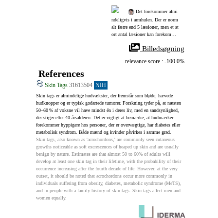
 Det forekommer almi
ndeligvis i armhulen. Der er norm
alt færre end 5 læsioner, men et st
ort antal læsioner kan forekomme
 hos nogle få personer.
 Billedsøgning
relevance score : -100.0%
References
Skin Tags
31613504
NIH
Skin tags er almindelige hudvækster, der fremstår som bløde, hævede 
hudknopper og er typisk godartede tumorer. Forskning tyder på, at næsten 
50–60 % af voksne vil have mindst én i deres liv, med en sandsynlighed, 
der stiger efter 40‑årsalderen. Det er vigtigt at bemærke, at hudmærker 
forekommer hyppigere hos personer, der er overvægtige, har diabetes eller 
metabolisk syndrom. Både mænd og kvinder påvirkes i samme grad.
Skin tags, also known as 'acrochordons,' are commonly seen cutaneous 
growths noticeable as soft excrescences of heaped up skin and are usually 
benign by nature. Estimates are that almost 50 to 60% of adults will 
develop at least one skin tag in their lifetime, with the probability of their 
occurrence increasing after the fourth decade of life. However, at the very 
outset, it should be noted that acrochordons occur more commonly in 
individuals suffering from obesity, diabetes, metabolic syndrome (MeTS), 
and in people with a family history of skin tags. Skin tags affect men and 
women equally.