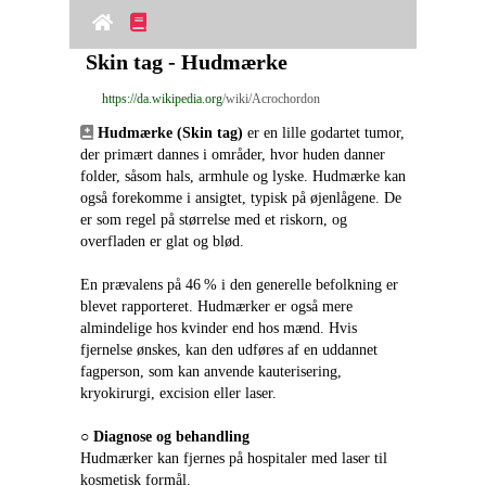
Skin tag - Hudmærke
https://da.wikipedia.org
/wiki/Acrochordon
Hudmærke (Skin tag)
 er en lille godartet tumor, 
der primært dannes i områder, hvor huden danner 
folder, såsom hals, armhule og lyske. Hudmærke kan 
også forekomme i ansigtet, typisk på øjenlågene. De 
er som regel på størrelse med et riskorn, og 
overfladen er glat og blød.
En prævalens på 46 % i den generelle befolkning er 
blevet rapporteret. Hudmærker er også mere 
almindelige hos kvinder end hos mænd. Hvis 
fjernelse ønskes, kan den udføres af en uddannet 
fagperson, som kan anvende kauterisering, 
kryokirurgi, excision eller laser.
○ 
Diagnose og behandling
Hudmærker kan fjernes på hospitaler med laser til 
kosmetisk formål.