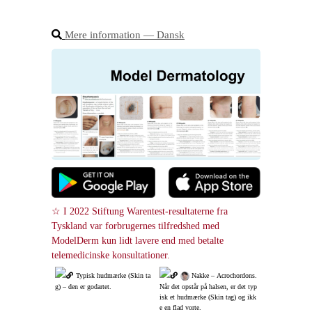
Mere information ― Dansk
☆ I 2022 Stiftung Warentest-resultaterne fra 
Tyskland var forbrugernes tilfredshed med 
ModelDerm kun lidt lavere end med betalte 
telemedicinske konsultationer.
Typisk hudmærke (Skin ta
 Nakke – Acrochordons. 
g) – den er godartet.
Når det opstår på halsen, er det typ
isk et hudmærke (Skin tag) og ikk
e en flad vorte.