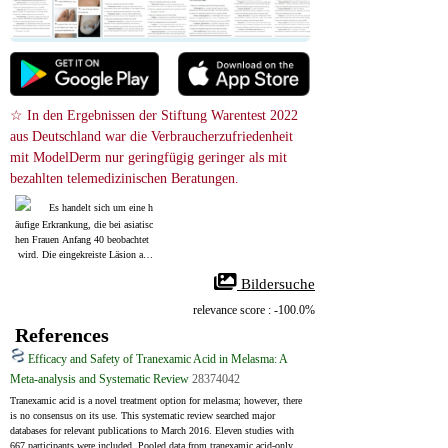
☆ In den Ergebnissen der Stiftung Warentest 2022 
aus Deutschland war die Verbraucherzufriedenheit 
mit ModelDerm nur geringfügig geringer als mit 
bezahlten telemedizinischen Beratungen.
Es handelt sich um eine h
äufige Erkrankung, die bei asiatisc
hen Frauen Anfang 40 beobachtet
 wird. Die eingekreiste Läsion auf
 dem Foto ähnelt eher einer Lentig
 Bildersuche
o als einem Melasma.
relevance score : -100.0%
References
Efficacy and Safety of Tranexamic Acid in Melasma: A
Meta-analysis and Systematic Review
28374042
Tranexamic acid is a novel treatment option for melasma; however, there 
is no consensus on its use. This systematic review searched major 
databases for relevant publications to March 2016. Eleven studies with 
667 participants were included. Pooled data from tranexamic acid-only 