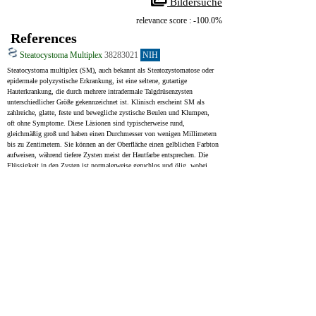
 Bildersuche
relevance score : -100.0%
References
Steatocystoma Multiplex
38283021
NIH
Steatocystoma multiplex (SM), auch bekannt als Steatozystomatose oder 
epidermale polyzystische Erkrankung, ist eine seltene, gutartige 
Hauterkrankung, die durch mehrere intradermale Talgdrüsenzysten 
unterschiedlicher Größe gekennzeichnet ist. Klinisch erscheint SM als 
zahlreiche, glatte, feste und bewegliche zystische Beulen und Klumpen, 
oft ohne Symptome. Diese Läsionen sind typischerweise rund, 
gleichmäßig groß und haben einen Durchmesser von wenigen Millimetern 
bis zu Zentimetern. Sie können an der Oberfläche einen gelblichen Farbton 
aufweisen, während tiefere Zysten meist der Hautfarbe entsprechen. Die 
Flüssigkeit in den Zysten ist normalerweise geruchlos und ölig, wobei 
Klarheit und Färbung variieren können. Im Gegensatz zu typischen Zysten 
gibt es normalerweise keine sichtbare Öffnung in der Haut über der Zyste. 
SM kann überall am Körper auftreten, tritt jedoch häufig in Bereichen mit 
vielen Talgdrüsen und Haarfollikeln auf, z. B. am Rumpf, am Hals, auf 
der Kopfhaut, in den Achselhöhlen, an Armen, Beinen und in der 
Leistengegend.
Steatocystoma multiplex (SM, also known as steatocystomatosis, 
sebocystomatosis, or epidermal polycystic disease) is a rare benign 
intradermal true sebaceous cyst of various sizes. Clinically, SM presents 
as asymptomatic, numerous, round, smooth, firm, mobile, cystic papules, 
and nodules. The lesions are uniform, with a size of a few millimeters to 
centimeters along the long axis. The superficial lesions are yellowish, and 
deeper lesions tend to be skin-colored. The fluid in SM is odorless, oily, 
clear or opaque, milky or yellow. The overlying epidermal skin is often 