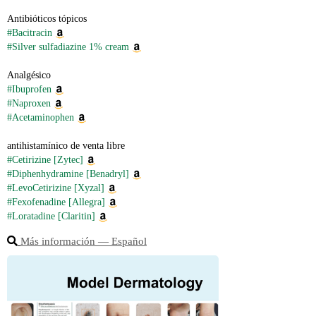
Antibióticos tópicos
#Bacitracin
#Silver sulfadiazine 1% cream
Analgésico
#Ibuprofen
#Naproxen
#Acetaminophen
antihistamínico de venta libre
#Cetirizine [Zytec]
#Diphenhydramine [Benadryl]
#LevoCetirizine [Xyzal]
#Fexofenadine [Allegra]
#Loratadine [Claritin]
Más información ― Español