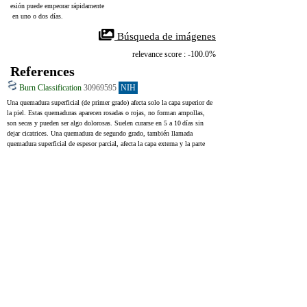
esión puede empeorar rápidamente
 en uno o dos días.
 Búsqueda de imágenes
relevance score : -100.0%
References
Burn Classification
30969595
NIH
Una quemadura superficial (de primer grado) afecta solo la capa superior de 
la piel. Estas quemaduras aparecen rosadas o rojas, no forman ampollas, 
son secas y pueden ser algo dolorosas. Suelen curarse en 5 a 10 días sin 
dejar cicatrices. Una quemadura de segundo grado, también llamada 
quemadura superficial de espesor parcial, afecta la capa externa y la parte 
más profunda de la piel. Las ampollas son comunes y pueden estar 
presentes al inicio. Al romperse la ampolla, la piel subyacente se muestra 
uniformemente roja o rosada y se vuelve blanca al presionarla. Estas 
quemaduras son dolorosas y, por lo general, sanan en 2 a 3 semanas con 
cicatrices mínimas. Una quemadura profunda de espesor parcial afecta la 
zona más profunda de la dermis. Al igual que las quemaduras superficiales 
de espesor parcial, puede presentar ampollas intactas. Cuando se rompen, 
la piel subyacente muestra un color desigual y se vuelve blanca lentamente 
al presionarla. Los pacientes con este tipo de quemadura sienten poco 
dolor, que suele aparecer solo con presión profunda. Estas quemaduras 
pueden curar sin cirugía, aunque el proceso es más prolongado y es 
probable que queden cicatrices.
A superficial (first-degree) burn involves the epidermis only. These burns 
can be pink-to-red, without blistering, are dry, and can be moderately 
painful. Superficial burns heal without scarring within 5 to 10 days. A 