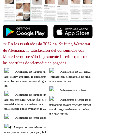
☆ En los resultados de 2022 del Stiftung Warentest 
de Alemania, la satisfacción del consumidor con 
ModelDerm fue sólo ligeramente inferior que con 
las consultas de telemedicina pagadas.
Quemadura de segundo gr
Quemaduras de sol: tenga
ado: si hay ampollas, la quemadur
 cuidado con el desarrollo de mela
a se clasifica como de segundo gra
noma en el futuro.
do.
2nd-degree major burn
Quemadura de segundo gr
ado con ampollas: Quitar sólo el s
Quemaduras solares: las q
uero del interior y mantener la am
uemaduras solares repetidas aumen
polla intacta puede ayudar en la cu
tan el riesgo de desarrollar melano
ración de la lesión.
ma en el futuro.
Quemadura de tercer grado
Aunque las quemaduras pu
eden parecer leves al principio, la l