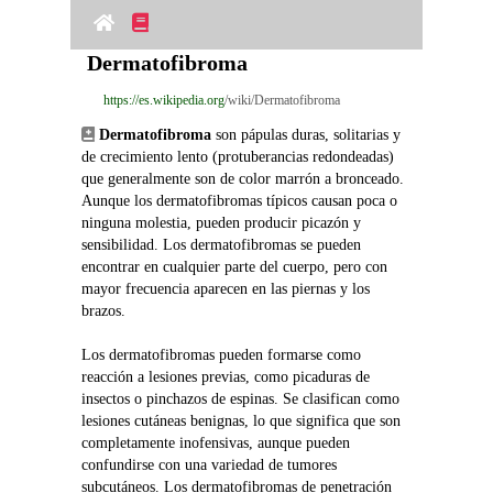
Dermatofibroma
https://es.wikipedia.org
/wiki/Dermatofibroma
Dermatofibroma
 son pápulas duras, solitarias y 
de crecimiento lento (protuberancias redondeadas) 
que generalmente son de color marrón a bronceado. 
Aunque los dermatofibromas típicos causan poca o 
ninguna molestia, pueden producir picazón y 
sensibilidad. Los dermatofibromas se pueden 
encontrar en cualquier parte del cuerpo, pero con 
mayor frecuencia aparecen en las piernas y los 
brazos.
Los dermatofibromas pueden formarse como 
reacción a lesiones previas, como picaduras de 
insectos o pinchazos de espinas. Se clasifican como 
lesiones cutáneas benignas, lo que significa que son 
completamente inofensivas, aunque pueden 
confundirse con una variedad de tumores 
subcutáneos. Los dermatofibromas de penetración 