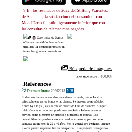
☆ En los resultados de 2022 del Stiftung Warentest 
de Alemania, la satisfacción del consumidor con 
ModelDerm fue sólo ligeramente inferior que con 
las consultas de telemedicina pagadas.
 Caso típico de Dermat
ofibroma: un nódulo duro en la ex
tremidad. El dermatofibroma es un 
tumor benigno relativamente comú
n.
 Búsqueda de imágenes
relevance score : -100.0%
References
Dermatofibroma
29262213
NIH
El dermatofibroma es una afección cutánea frecuente, que se localiza 
principalmente en los brazos o las piernas. Se presenta como nódulos 
firmes bajo la piel, usualmente de menos de 1 cm de diámetro. Aunque 
habitualmente es indoloro, puede estar asociado a lesiones menores 
previas, como picaduras de insectos o pinchazos de espinas. Los 
dermatofibromas pueden aparecer en cualquier persona, pero son más 
comunes en mujeres de 20 a 40 años. Por lo general son benignos, aunque 
a veces pueden reaparecer tras su extirpación. Es importante distinguirlos 