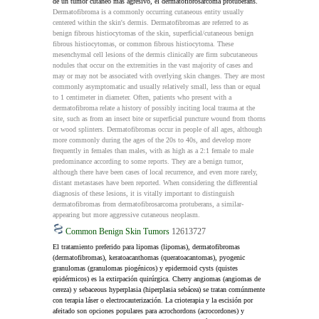
de un tumor cutáneo más agresivo, el dermatofibrosarcoma protuberans.
Dermatofibroma is a commonly occurring cutaneous entity usually 
centered within the skin's dermis. Dermatofibromas are referred to as 
benign fibrous histiocytomas of the skin, superficial/cutaneous benign 
fibrous histiocytomas, or common fibrous histiocytoma. These 
mesenchymal cell lesions of the dermis clinically are firm subcutaneous 
nodules that occur on the extremities in the vast majority of cases and 
may or may not be associated with overlying skin changes. They are most 
commonly asymptomatic and usually relatively small, less than or equal 
to 1 centimeter in diameter. Often, patients who present with a 
dermatofibroma relate a history of possibly inciting local trauma at the 
site, such as from an insect bite or superficial puncture wound from thorns 
or wood splinters. Dermatofibromas occur in people of all ages, although 
more commonly during the ages of the 20s to 40s, and develop more 
frequently in females than males, with as high as a 2:1 female to male 
predominance according to some reports. They are a benign tumor, 
although there have been cases of local recurrence, and even more rarely, 
distant metastases have been reported. When considering the differential 
diagnosis of these lesions, it is vitally important to distinguish 
dermatofibromas from dermatofibrosarcoma protuberans, a similar-
appearing but more aggressive cutaneous neoplasm.
Common Benign Skin Tumors
12613727
El tratamiento preferido para lipomas (lipomas), dermatofibromas 
(dermatofibromas), keratoacanthomas (queratoacantomas), pyogenic 
granulomas (granulomas piogénicos) y epidermoid cysts (quistes 
epidérmicos) es la extirpación quirúrgica. Cherry angiomas (angiomas de 
cereza) y sebaceous hyperplasia (hiperplasia sebácea) se tratan comúnmente 
con terapia láser o electrocauterización. La crioterapia y la escisión por 
afeitado son opciones populares para acrochordons (acrocordones) y 