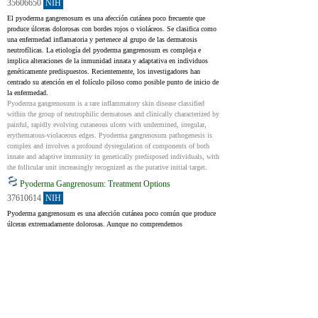
35606650
NIH
El pyoderma gangrenosum es una afección cutánea poco frecuente que 
produce úlceras dolorosas con bordes rojos o violáceos. Se clasifica como 
una enfermedad inflamatoria y pertenece al grupo de las dermatosis 
neutrofílicas. La etiología del pyoderma gangrenosum es compleja e 
implica alteraciones de la inmunidad innata y adaptativa en individuos 
genéticamente predispuestos. Recientemente, los investigadores han 
centrado su atención en el folículo piloso como posible punto de inicio de 
la enfermedad.
Pyoderma gangrenosum is a rare inflammatory skin disease classified 
within the group of neutrophilic dermatoses and clinically characterized by 
painful, rapidly evolving cutaneous ulcers with undermined, irregular, 
erythematous-violaceous edges. Pyoderma gangrenosum pathogenesis is 
complex and involves a profound dysregulation of components of both 
innate and adaptive immunity in genetically predisposed individuals, with 
the follicular unit increasingly recognized as the putative initial target.
Pyoderma Gangrenosum: Treatment Options
37610614
NIH
Pyoderma gangrenosum es una afección cutánea poco común que produce 
úlceras extremadamente dolorosas. Aunque no comprendemos 
completamente su causa, sabemos que implica una mayor actividad de 
ciertas células inmunes. El tratamiento de la enfermedad aún no es 
sencillo. Disponemos de varios fármacos que inhiben el sistema 
inmunológico o modifican su actividad. Además, nos enfocamos en el 
manejo de las heridas y el control del dolor. Los corticosteroides y la 
ciclosporina suelen ser la primera opción terapéutica, pero recientemente se 
han realizado más investigaciones sobre el uso de terapias biológicas, 
como los inhibidores del TNF‑α. Estos productos biológicos son cada vez 