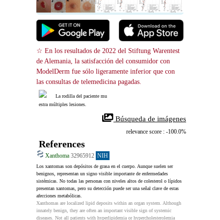
☆ En los resultados de 2022 del Stiftung Warentest 
de Alemania, la satisfacción del consumidor con 
ModelDerm fue sólo ligeramente inferior que con 
las consultas de telemedicina pagadas.
La rodilla del paciente mu
estra múltiples lesiones.
 Búsqueda de imágenes
relevance score : -100.0%
References
Xanthoma
32965912
NIH
Los xantomas son depósitos de grasa en el cuerpo. Aunque suelen ser 
benignos, representan un signo visible importante de enfermedades 
sistémicas. No todas las personas con niveles altos de colesterol o lípidos 
presentan xantomas, pero su detección puede ser una señal clave de estas 
afecciones metabólicas.
Xanthomas are localized lipid deposits within an organ system. Although 
innately benign, they are often an important visible sign of systemic 
diseases. Not all patients with hyperlipidemia or hypercholesterolemia 