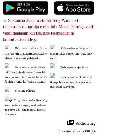
☆ Saksamaa 2022. aasta Stiftung Warentesti 
tulemustes oli tarbijate rahulolu ModelDermiga vaid 
veidi madalam kui tasuliste telemeditsiini 
konsultatsioonidega.
Teise astme põletus: kui e
Päikesepõletus: olge mela
sinevad villid, klassifitseeritakse p
noomi tekke suhtes tulevikus ettev
õletus teise astme põletuseks.
aatlik.
Teise astme põletus koos
2nd-degree major burn
 villidega: ainult seerumi eemalda
mine ja mulli tervena hoidmine võ
Päikesepõletus: korduv pä
ib aidata kaasa kahjustuse paranem
ikesepõletus suurendab melanoomi 
isele.
tekkeriski tulevikus.
3. astme põletus
Kuigi põletused võivad alg
uses tunduda kerged, võib kahjust
us päeva või kahe jooksul kiiresti
 süveneda.
 Pildiotsing
relevance score : -100.0%