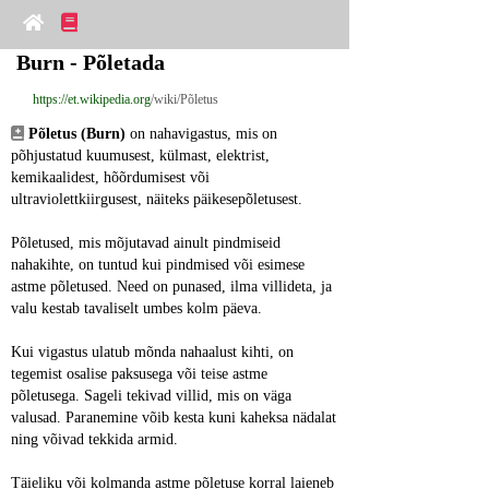
Burn - Põletada
https://et.wikipedia.org
/wiki/Põletus
Põletus (Burn)
 on nahavigastus, mis on 
põhjustatud kuumusest, külmast, elektrist, 
kemikaalidest, hõõrdumisest või 
ultraviolettkiirgusest, näiteks päikesepõletusest.
Põletused, mis mõjutavad ainult pindmiseid 
nahakihte, on tuntud kui pindmised või esimese 
astme põletused. Need on punased, ilma villideta, ja 
valu kestab tavaliselt umbes kolm päeva.
Kui vigastus ulatub mõnda nahaalust kihti, on 
tegemist osalise paksusega või teise astme 
põletusega. Sageli tekivad villid, mis on väga 
valusad. Paranemine võib kesta kuni kaheksa nädalat 
ning võivad tekkida armid.
Täieliku või kolmanda astme põletuse korral laieneb 