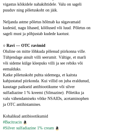
vigastus kõikidele nahakihtidele. Valu on sageli 
puuduv ning põletuskoht on jäik.
Neljanda astme põletus hõlmab ka sügavamaid 
kudesid, nagu lihased, kõõlused või luud. Põletus on 
sageli must ja põhjustab kudede kaotust.
○ 
Ravi ― OTC ravimid
Oluline on mitte lõhkuda põlenud piirkonna ville. 
Tühjendage ainult villi seerumit. Vältige, et marli 
või sideme külge kleepuks villi ja see rebiks või 
eemalduks.
Katke põletuskoht puhta sidemega, et kaitsta 
kahjustatud piirkonda. Kui villid on juba eraldunud, 
kasutage paikseid antibiootikume või silver 
sulfadiazine 1 % kreemi (Silmazine). Põletiku ja 
valu vähendamiseks võtke NSAIDs, acetaminophen 
ja OTC antihistamines.
Kohalikud antibiootikumid
#Bacitracin
#Silver sulfadiazine 1% cream