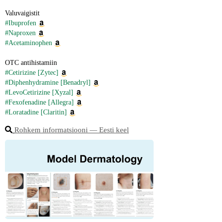
Valuvaigistit
#Ibuprofen
#Naproxen
#Acetaminophen
OTC antihistamiin
#Cetirizine [Zytec]
#Diphenhydramine [Benadryl]
#LevoCetirizine [Xyzal]
#Fexofenadine [Allegra]
#Loratadine [Claritin]
Rohkem informatsiooni ― Eesti keel