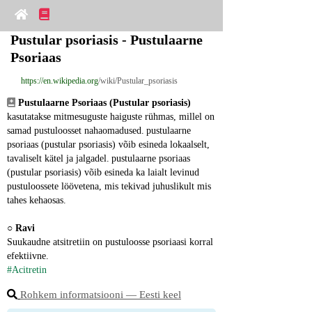
Pustular psoriasis - Pustulaarne 
Psoriaas
https://en.wikipedia.org
/wiki/Pustular_psoriasis
Pustulaarne Psoriaas (Pustular psoriasis)
kasutatakse mitmesuguste haiguste rühmas, millel on 
samad pustuloosset nahaomadused. pustulaarne 
psoriaas (pustular psoriasis) võib esineda lokaalselt, 
tavaliselt kätel ja jalgadel. pustulaarne psoriaas 
(pustular psoriasis) võib esineda ka laialt levinud 
pustuloossete löövetena, mis tekivad juhuslikult mis 
tahes kehaosas.
○ 
Ravi
Suukaudne atsitretiin on pustuloosse psoriaasi korral 
efektiivne.
#Acitretin
Rohkem informatsiooni ― Eesti keel