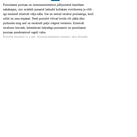
Pustulaarne psoriaas on immuunsüsteemist põhjustatud haruldane 
nahahaigus, mis avaldub punastel laikudel kollakate vistrikutena ja võib 
iga inimesel erinevalt välja näha. See on seotud tavalise psoriaasiga, kuid 
sellel on oma eripärad. Need pustulid võivad levida või jääda ühte 
piirkonda ning neil on tavaliselt palju valgeid vesikeste. Erinevalt 
tavalisest kuivade, ketendavate laikudega psoriaasist on pustulaarne 
psoriaas puudutamisel sageli valus.
Pustular psoriasis is a rare, immune-mediated systemic skin disorder 
characterized by yellowish pustules on an erythematous base with a variety 
of clinical presentations and distribution patterns. Pustular psoriasis is 
considered a variant of psoriasis vulgaris. The pustules can be widespread 
or localized and are characterized by a sterile predominantly neutrophilic 
infiltrate. Unlike chronic plaque psoriasis (the most common variant of 
psoriasis vulgaris), lesions of pustular psoriasis are often tender to 
palpation.
Generalized Pustular Psoriasis
29630241
NIH
Pustular psoriasis on haruldane ja raskekujuline psoriaasi tüüp. Seda 
iseloomustab mitmesuguste mustritega steriilsed pustulid. Haiguse 
põhijooned on võimendatud. Üldine pustuloosne psoriaas varieerub 
suuresti oma alguse, vallandajate, raskusastme ja progresseerumise 
poolest.
Pustular psoriasis is a rare and extreme form of psoriasis characterized by 
the appearance of sterile pustules which can take many patterns. All the 
main pathological features of the disease are accentuated. Generalized 
pustular psoriasis is clinically heterogeneous in its age at onset, 
precipitants, severity, and natural history. Many overlapping clinical 
entities are recognized. There is a relationship between these entities and 
plaque psoriasis, as some individuals may have episodes of plaque 