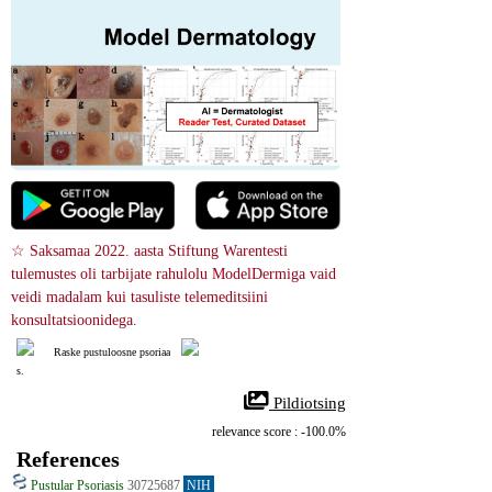
☆ Saksamaa 2022. aasta Stiftung Warentesti 
tulemustes oli tarbijate rahulolu ModelDermiga vaid 
veidi madalam kui tasuliste telemeditsiini 
konsultatsioonidega.
Raske pustuloosne psoriaa
s.
 Pildiotsing
relevance score : -100.0%
References
Pustular Psoriasis
30725687
NIH