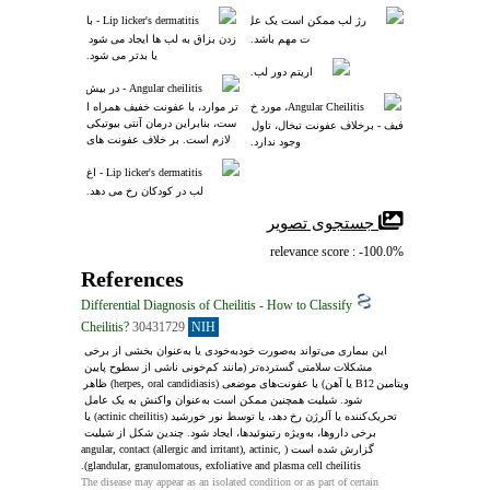
رژ لب ممکن است یک عل
Lip licker's dermatitis - با
ت مهم باشد.
 زدن بزاق به لب ها ایجاد می شود 
یا بدتر می شود.
اریتم دور لب.
Angular cheilitis - در بیش
Angular Cheilitis، مورد خ
تر موارد، با عفونت خفیف همراه ا
ست، بنابراین درمان آنتی بیوتیکی
فیف - برخلاف عفونت تبخال، تاول 
 لازم است. بر خلاف عفونت های
وجود ندارد.
 تبخال، اگزما روی لب اغلب مشاه
ده می شود.
Lip licker's dermatitis - اغ
لب در کودکان رخ می دهد.
 جستجوی تصویر
relevance score : -100.0%
References
Differential Diagnosis of Cheilitis - How to Classify
Cheilitis?
30431729
NIH
این بیماری می‌تواند به‌صورت خودبه‌خودی یا به‌عنوان بخشی از برخی 
مشکلات سلامتی گسترده‌تر (مانند کم‌خونی ناشی از سطوح پایین 
ویتامین B12 یا آهن) یا عفونت‌های موضعی (herpes, oral candidiasis) ظاهر 
شود. شیلیت همچنین ممکن است به‌عنوان واکنش به یک عامل 
تحریک‌کننده یا آلرژن رخ دهد، یا توسط نور خورشید (actinic cheilitis) یا 
برخی داروها، به‌ویژه رتینوئیدها، ایجاد شود. چندین شکل از شیلیت 
گزارش شده است (angular, contact (allergic and irritant), actinic, 
glandular, granulomatous, exfoliative and plasma cell cheilitis).
The disease may appear as an isolated condition or as part of certain 