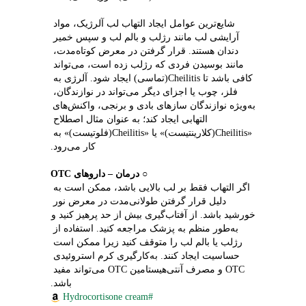
شایع‌ترین عوامل ایجاد التهاب لب آلرژیک، مواد 
آرایشی لب مانند رژلب و بالم لب و سپس خمیر 
دندان هستند. قرار گرفتن در معرض کوتاه‌مدت، 
مانند بوسیدن فردی که رژلب زده است، می‌تواند 
کافی باشد تا Cheilitis(تماسی) ایجاد شود. آلرژی به 
فلز، چوب یا اجزای دیگر می‌تواند در نوازندگان، 
به‌ویژه نوازندگان سازهای بادی و برنجی، واکنش‌های 
التهابی ایجاد کند؛ به عنوان مثال اصطلاح 
«Cheilitis(کلارینتیست)» یا «Cheilitis(فلوتیست)» به 
کار می‌رود.
○ 
درمان – داروهای OTC
اگر التهاب فقط بر لب بالایی باشد، ممکن است به 
دلیل قرار گرفتن طولانی‌مدت در معرض نور 
خورشید باشد. از آفتاب‌گیری بیش از حد پرهیز کنید و 
به‌طور منظم به پزشک مراجعه کنید. استفاده از 
رژلب یا بالم لب را متوقف کنید زیرا ممکن است 
حساسیت ایجاد کنند. به‌کارگیری کرم استروئیدی 
OTC و مصرف آنتی‌هیستامین OTC می‌تواند مفید 
باشد.
#Hydrocortisone cream