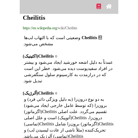
Cheilitis
https://en.wikipedia.org
/wiki/Cheilitis
Cheilitis
 وضعیتی است که با التهاب لب‌ها 
مشخص می‌شود.
○ 
Cheilitis(اکتینیک)
عمدتاً به دلیل اشعه خورشید ایجاد می‌شود و بیشتر 
در افراد سفیدپوست دیده می‌شود. خطر این است 
که در درازمدت به کارسینوم سلول سنگفرشی 
تبدیل شود.
○ 
Cheilitis(آلرژیک)
به دو نوع درون‌زا (به دلیل ویژگی ذاتی فرد) و 
برون‌زا (که توسط عامل خارجی ایجاد می‌شود) 
تقسیم می‌گردد. علت اصلی Cheilitis(اگزماتوز) 
درون‌زا، Cheilitis(آتوپیک) است و علل اصلی 
Cheilitis(اگزماتوز) برون‌زا شامل Cheilitis(تماسی) 
تحریک‌کننده (مثلاً ناشی از عادت لیسیدن لب) و 
Cheilitis(تماسی) آلرژیک می‌باشد.