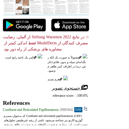
☆ در نتایج Stiftung Warentest 2022 از آلمان، رضایت 
مصرف کنندگان از ModelDerm فقط اندکی کمتر از 
مشاوره های پزشکی از راه دور بود.
معمولاً به صورت یک لکهٔ ر
کمر یک ناحیه رایج است.
نگدانه‌ای سیاه و بدون علائم (خار
ش، درد) در اطراف کمر ظاهر م
ی‌شود.
فرم شدید
 جستجوی تصویر
relevance score : -100.0%
References
Confluent and Reticulated Papillomatosis
29083642
NIH
Confluent and reticulated papillomatosis (CRP) که به‌عنوان سندرم 
گوژرو-کارتو نیز شناخته می‌شود، ناشی از رشد غیرطبیعی سلول‌های 
پوست است. این بیماری به صورت لکه‌های تیره بدون درد ظاهر می‌شود 
که می‌توانند به تکه‌های بزرگ‌تر ادغام شوند و معمولاً در ناحیه بالای قفسه 