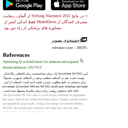
☆ در نتایج Stiftung Warentest 2022 از آلمان، رضایت 
مصرف کنندگان از ModelDerm فقط اندکی کمتر از 
مشاوره های پزشکی از راه دور بود.
 جستجوی تصویر
relevance score : -100.0%
References
Optimizing Q-switched lasers for melasma and acquired
dermal melanoses
30027914
لیزر Q‑switched Nd:YAG یک درمان شناخته‌شده برای لکه‌های رنگدانه‌ای 
پوست است، هم در لایه‌های سطحی و هم در لایه‌های عمیق‌تر. معمولاً 
برای دستیابی به نتایج مطلوب، چندین جلسه لازم است. استفاده از لیزر 
low‑energy Q‑switched 1064 nm Nd:YAG (multi‑pass technique and larger 
spot size) به‌عنوان روشی برای درمان ملاسما پیشنهاد شده است.
The Q-switched Nd:YAG laser is a well-known treatment for pigmented 
skin spots, both on the surface and deeper layers. Usually, several sessions 
are required for good results. Using a low-energy Q-switched 1064nm 
Nd:YAG laser (multi-pass technique and larger spot size) has been 
proposed as a way to treat melasma.
Dermal Melanocytosis
32491340
NIH
Congenital dermal melanocytosis (نقطه مغولی) یک نوع رایج خال 