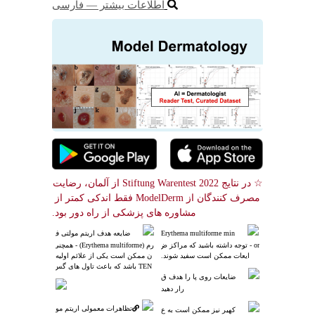
اطلاعات بیشتر ― فارسی
☆ در نتایج Stiftung Warentest 2022 از آلمان، رضایت 
مصرف کنندگان از ModelDerm فقط اندکی کمتر از 
مشاوره های پزشکی از راه دور بود.
Erythema multiforme min
ضایعه هدف اریتم مولتی ف
or - توجه داشته باشید که مراکز ض
رم (Erythema multiforme) - همچنی
ایعات ممکن است سفید شوند.
ن ممکن است یکی از علائم اولیه
 TEN باشد که باعث تاول های گس
ضایعات روی پا را هدف ق
ترده می شود.
رار دهید
تظاهرات معمولی اریتم مو
کهیر نیز ممکن است به ع