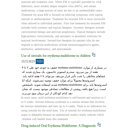
mucosal and cutaneous sites. While EM is typically preceded by viral 
infections, most notably herpes simplex virus (HSV), and certain 
medications, a large portion of cases are due to an unidentifiable cause. 
Treatment for acute EM is focused on relieving symptoms with topical 
steroids or antihistamines. Treatment for recurrent EM is most successful 
when tailored to individual patients. First line treatment for recurrent EM 
includes both systemic and topical therapies. Systemic therapies include 
corticosteroid therapy and antiviral prophylaxis. Topical therapies include 
high-potency corticosteroids, and antiseptic or anesthetic solutions for 
mucosal involvement. Second-line therapies for patients who do not 
respond to antiviral medications include immunosuppressive agents, 
antibiotics, anthelmintics, and antimalarials
Use of steroids for erythema multiforme in children
16353829
NIH
در بسیاری از موارد، erythema multiforme خفیف به خودی خود طی ۲ تا ۴ 
هفته از بین می‌رود. سندرم استیونز جانسون، یک بیماری شدید که 
غشاهای مخاطی را تحت تأثیر قرار می‌دهد، می‌تواند تا ۶ هفته ادامه یابد. 
استروئیدها معمولاً برای موارد خفیف توصیه نمی‌شوند. اینکه آیا 
استروئیدها باید برای erythema multiforme شدید استفاده شوند، نامشخص 
است، زیرا هیچ یافته روشنی از مطالعات تصادفی موجود نیست که نشان 
دهد کدام کودکان از این درمان سود می‌برند.
In most cases, mild erythema multiforme is self-limited and resolves in 2 
to 4 weeks. Stevens-Johnson syndrome is a serious disease that involves 
the mucous membranes and lasts up to 6 weeks. There is no indication for 
using steroids for the mild form. Use of steroids for erythema multiforme 
major is debatable because no randomized studies clearly indicate which 
children will benefit from this treatment.
Drug-induced Oral Erythema Multiforme: A Diagnostic