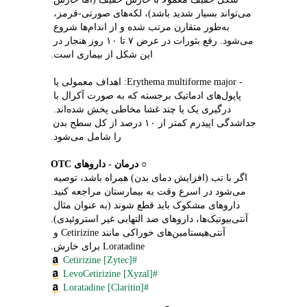
می‌تواند بسیار شدید باشد)، لکه‌های صورتی‑قرمز، 
به‌طور متقارن مرتب شده و از اندام‌ها شروع 
می‌شود. رفع بثورات در عرض ۷ تا ۱۰ روز هنجار در 
این شکل از بیماری است.
- Erythema multiforme major: اهداف معمولی یا 
پاپول‌های ادماتیک برجسته که به صورت آکرال با 
درگیری یک یا چند غشا مخاطی پخش شده‌اند. 
جداشدگی اپیدرم کمتر از ۱۰ درصد از کل سطح بدن 
را شامل می‌شود.
○ 
درمان - داروهای OTC
اگر با تب (افزایش دمای بدن) همراه باشد، توصیه 
می‌شود در اسرع وقت به بیمارستان مراجعه کنید.
داروهای مشکوک باید قطع شوند (به عنوان مثال 
آنتی‌بیوتیک‌ها، داروهای ضد التهابی غیر استروئیدی).
آنتی‌هیستامین‌های خوراکی مانند Cetirizine و 
Loratadine برای خارش.
#Cetirizine [Zytec]
#LevoCetirizine [Xyzal]
#Loratadine [Claritin]