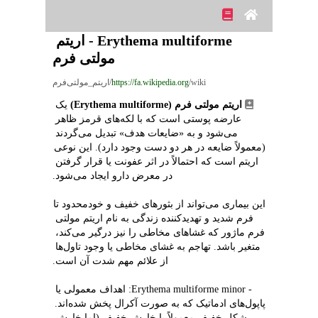
Erythema multiforme - اریتم 
مولتی فرم
/wiki/اریتم_مولتی‌فرم
https://fa.wikipedia.org
اریتم مولتی فرم (Erythema multiforme)
 یک 
عارضه پوستی است که با لکه‌های قرمز ظاهر 
می‌شود و به «ضایعات هدف» تبدیل می‌گردند 
(معمولاً ضایعه در هر دو دست وجود دارد). این نوعی 
اریتم است که احتمالاً در اثر عفونت یا قرار گرفتن 
در معرض دارو ایجاد می‌شود.
این بیماری می‌تواند از بثورهای خفیف و خودمحدود تا 
فرم شدید و تهدیدکننده زندگی به نام اریتم مولتی 
فرم ماژور که غشاهای مخاطی را نیز درگیر می‌کند، 
متغیر باشد. تهاجم به غشای مخاطی یا وجود تاول‌ها 
از علائم مهم شدت آن است.
- Erythema multiforme minor: اهداف معمولی یا 
پاپول‌های ادماتیک که به صورت آکرال پخش شده‌اند. 
شکل خفیف معمولاً با خارش خفیف (اما خارش 