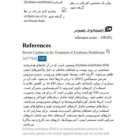
لتی‌فرم (Erythema multiforme)
نوان یک تشخیص افتراقی در نظر
 گرفته شود.
بیماری لایم نیز باید در نظ
ر گرفته شود. cf) Bulls eye of Ly
me Disease Rash
 جستجوی تصویر
relevance score : -100.0%
References
Recent Updates in the Treatment of Erythema Multiforme
34577844
NIH
Erythema multiforme (EM) وضعیتی است که در آن لکه‌های هدف‌مانند 
مشخصی بر روی پوست و غشاهای مخاطی به دلیل واکنش‌های ایمنی 
ظاهر می‌شوند. اگرچه اغلب توسط عفونت‌های ویروسی، به‌ویژه ویروس 
هرپس سیمپلکس (HSV)، یا برخی داروها ایجاد می‌شود، علت آن در 
بسیاری از موارد ناشناخته باقی می‌ماند. درمان EM حاد بر کاهش علائم با 
استفاده از کرم‌های حاوی استروئید یا آنتی‌هیستامین متمرکز است. 
مدیریت EM عودکننده زمانی مؤثرتر است که برای هر بیمار به‌صورت 
فردی تنظیم شود. رویکردهای اولیه شامل درمان‌های خوراکی و موضعی 
است؛ این‌ها شامل کورتیکواستروئیدها و داروهای ضدویروسی می‌باشند. 
درمان‌های موضعی شامل کرم‌های استروئیدی قوی و محلول‌های مورد 
استفاده برای غشاهای مخاطی آسیب‌دیده هستند. برای بیمارانی که به 
داروهای ضدویروسی پاسخ نمی‌دهند، گزینه‌های خط دوم شامل داروهای 
سرکوب‌کننده سیستم ایمنی، آنتی‌بیوتیک‌ها، داروهای ضد قارچ و ضد مالاریا 
می‌باشند.
Erythema multiforme (EM) is an immune-mediated condition that 
classically presents with discrete targetoid lesions and can involve both 