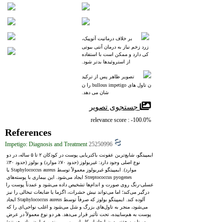
بر خلاف درماتیت آتوپیک،
 زرد زخم نیاز به درمان آنتی بیوتی
کی دارد و ممکن است با استفاده
 از استروئیدها بدتر شود.
تصویر ظاهر پس از ترکید
ن تاول های bullous impetigo را ن
شان می دهد.
 جستجوی تصویر
relevance score : -100.0%
References
Impetigo: Diagnosis and Treatment
25250996
ایمپیتگو، شایع‌ترین عفونت باکتریایی پوست در کودکان ۲ تا ۵ ساله، در دو 
نوع اصلی وجود دارد: غیربولوز (حدود ۷۰٪ موارد) و بولوز (حدود ۳۰٪ 
موارد). ایمپیتگو غیربولوز معمولاً توسط Staphylococcus aureus یا 
Streptococcus pyogenes ایجاد می‌شود. این بیماری با پوسته‌های 
عسلی‑رنگ روی صورت و اندام‌ها تشخیص داده می‌شود و عمدتاً پوست را 
درگیر می‌کند؛ اما می‌تواند نیش حشرات، اگزما یا ضایعات تبخالی را نیز 
آلوده کند. ایمپیتگو بولوز که صرفاً توسط Staphylococcus aureus ایجاد 
می‌شود، منجر به تاول‌های بزرگ و شل می‌شود و اغلب نواحی‌ای را که 
پوست به هم‌ساییده، تحت تأثیر قرار می‌دهد. هر دو نوع معمولاً در عرض 
دو تا سه هفته بدون ایجاد اسکار از بین می‌روند و عوارض نادر هستند؛ 