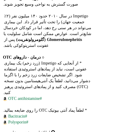
صورت گسترش به نواحی وسیع تجویز شوند.
Impetigo در سال ۲۰۱۰ حدود ۱۴۰ میلیون نفر (۲٪ 
جمعیت جهان) را تحت تأثیر قرار داد. این بیماری 
می‌تواند در هر سنی رخ دهد، اما در کودکان خردسال 
شایع‌تر است. عوارض ممکن است شامل سلولیت یا 
Glomerulonephritis (گلومرولونفریت)
 پس از 
عفونت استرپتوکوکی باشد.
○ 
درمان - داروهای OTC
* از آنجایی که Impetigo (زرد زخم) یک بیماری 
عفونی است، نباید از پمادهای استروئیدی استفاده 
شود. اگر تشخیص ضایعات زرد زخم را با اگزما 
دشوار می‌دانید، لطفاً یک آنتی‌هیستامین بدون نسخه 
(OTC) مصرف کنید و از پمادهای استروئیدی پرهیز 
کنید.
#OTC antihistamine
* لطفاً پماد آنتی بیوتیک OTC را روی ضایعه بمالید.
#Bacitracin
#Polysporin