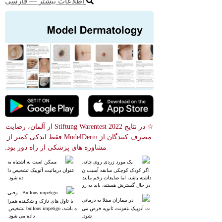
اطلاعات بیشتر ― فارسی
☆ در نتایج Stiftung Warentest 2022 از آلمان، رضایت 
مصرف کنندگان از ModelDerm فقط اندکی کمتر از 
مشاوره های پزشکی از راه دور بود.
یک مورد زردی روی چانه.
ممکن است به اشتباه به
 اگر کودک کوچکی سابقه آسیب ن
 عنوان درماتیت آتوپیک تشخیص دا
داشته باشد، اما ضایعات زخم مانند 
ده شود.
در حال گسترش هستند، باید به زر
د زخم مشکوک شد.
Bullous impetigo - وقتی
در بیماران مبتلا به درماتی
 با تاول های نازک و شکننده همرا
ت آتوپیک عفونت ثانویه فرض می
ه باشد، bullous impetigo تشخیص 
 شود.
داده می شود.