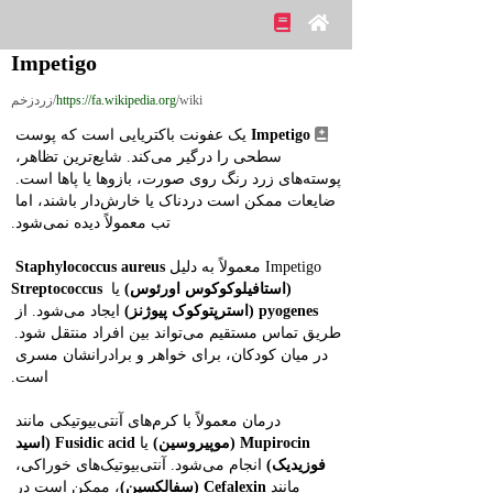
Impetigo
/wiki/زردزخم
https://fa.wikipedia.org
Impetigo
 یک عفونت باکتریایی است که پوست 
سطحی را درگیر می‌کند. شایع‌ترین تظاهر، 
پوسته‌های زرد رنگ روی صورت، بازوها یا پاها است. 
ضایعات ممکن است دردناک یا خارش‌دار باشند، اما 
تب معمولاً دیده نمی‌شود.
Impetigo معمولاً به دلیل 
Staphylococcus aureus 
(استافیلوکوکوس اورئوس)
 یا 
Streptococcus 
pyogenes (استرپتوکوک پیوژنز)
 ایجاد می‌شود. از 
طریق تماس مستقیم می‌تواند بین افراد منتقل شود. 
در میان کودکان، برای خواهر و برادرانشان مسری 
است.
درمان معمولاً با کرم‌های آنتی‌بیوتیکی مانند 
Mupirocin (موپیروسین)
 یا 
Fusidic acid (اسید 
فوزیدیک)
 انجام می‌شود. آنتی‌بیوتیک‌های خوراکی، 
مانند 
Cefalexin (سفالکسین)
، ممکن است در 