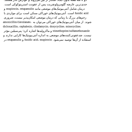
جدی‌ترین عارضه گلومرولونفریت پس از عفونت استرپتوکوکی است. 
درمان شامل آنتی‌بیوتیک‌های موضعی مانند mupirocin، retapamulin و 
fusidic acid است. آنتی‌بیوتیک‌های خوراکی ممکن است برای مواردی با 
زخم‌های بزرگ یا زمانی که درمان موضعی امکان‌پذیر نیست، ضروری 
شوند. از میان آنتی‌بیوتیک‌های خوراکی می‌توان به amoxicillin/clavulanate، 
dicloxacillin، cephalexin، clindamycin، doxycycline، minocycline، 
trimethoprim/sulfamethoxazole و ماکرولیدها اشاره کرد؛ پنی‌سیلین مؤثر 
نیست. ضدعفونی‌کننده‌های موضعی به اندازه آنتی‌بیوتیک‌ها کارایی ندارند و 
استفاده از آن‌ها توصیه نمی‌شود. fusidic acid، mupirocin و retapamulin در 
برابر Staphylococcus aureus حساس به متی‌سیلین و عفونت‌های 
استرپتوکوکی مؤثر هستند. clindamycin برای عفونت‌های مشکوک به 
methicillin‑resistant S. aureus مفید است. trimethoprim/sulfamethoxazole 
علیه Staphylococcus aureus مقاوم به متی‌سیلین فعال است، اما برای 
عفونت استرپتوکوکی کافی نیست.
Impetigo, the most common bacterial skin infection in children aged two 
to five, comes in two main types: nonbullous (70% of cases) and bullous 
(30% of cases). Nonbullous impetigo is typically caused by 
Staphylococcus aureus or Streptococcus pyogenes. It's recognized by 
honey-colored crusts on the face and limbs and mainly targets the skin or 
can infect insect bites, eczema, or herpetic lesions. Bullous impetigo, 
caused solely by S. aureus, leads to large, flaccid bullae and often affects 
areas where skin rubs together. Both types usually clear up within two to 
three weeks without scarring, and complications are rare, with 
poststreptococcal glomerulonephritis being the most severe. Treatment 
involves topical antibiotics (mupirocin, retapamulin, fusidic acid). Oral 
antibiotics might be necessary for impetigo with large bullae or when 
topical treatment isn't feasible. While several oral antibiotics 
(amoxicillin/clavulanate, dicloxacillin, cephalexin, clindamycin, 
doxycycline, minocycline, trimethoprim/sulfamethoxazole, macrolides) are 