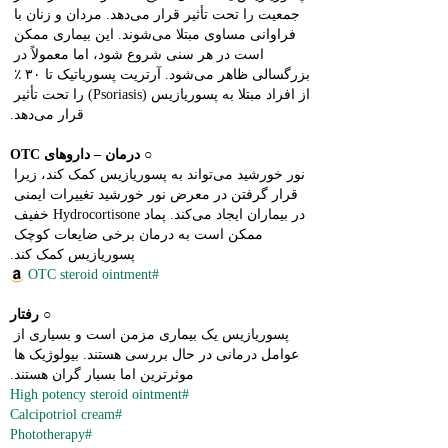
جمعیت را تحت تأثیر قرار می‌دهد. مردان و زنان با 
فراوانی مساوی مبتلا می‌شوند. این بیماری ممکن 
است در هر سنی شروع شود، اما معمولاً در 
بزرگسالی ظاهر می‌شود. آرتریت پسوریاتیک تا ۳۰ ٪ 
از افراد مبتلا به پسوریازیس (Psoriasis) را تحت تأثیر 
قرار می‌دهد.
○ 
درمان – داروهای OTC
نور خورشید می‌تواند به پسوریازیس کمک کند، زیرا 
قرار گرفتن در معرض نور خورشید تغییرات ایمنی 
در بیماران ایجاد می‌کند. پماد Hydrocortisone خفیف 
ممکن است به درمان برخی ضایعات کوچک 
پسوریازیس کمک کند.
#OTC steroid ointment
○ 
رفتار
پسوریازیس یک بیماری مزمن است و بسیاری از 
عوامل درمانی در حال بررسی هستند. بیولوژیک ها 
موثرترین اما بسیار گران هستند.
#High potency steroid ointment
#Calcipotriol cream
#Phototherapy