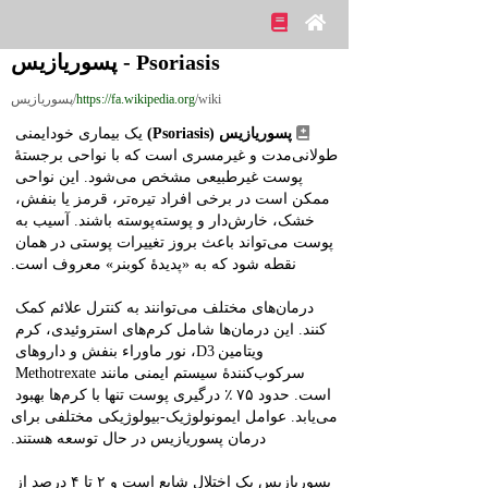
Psoriasis - پسوریازیس
/wiki/پسوریازیس
https://fa.wikipedia.org
پسوریازیس (Psoriasis)
 یک بیماری خودایمنی 
طولانی‌مدت و غیرمسری است که با نواحی برجستهٔ 
پوست غیرطبیعی مشخص می‌شود. این نواحی 
ممکن است در برخی افراد تیره‌تر، قرمز یا بنفش، 
خشک، خارش‌دار و پوسته‌پوسته باشند. آسیب به 
پوست می‌تواند باعث بروز تغییرات پوستی در همان 
نقطه شود که به «پدیدهٔ کوبنر» معروف است.
درمان‌های مختلف می‌توانند به کنترل علائم کمک 
کنند. این درمان‌ها شامل کرم‌های استروئیدی، کرم 
ویتامین D3، نور ماوراء بنفش و داروهای 
سرکوب‌کنندهٔ سیستم ایمنی مانند Methotrexate 
است. حدود ۷۵ ٪ درگیری پوست تنها با کرم‌ها بهبود 
می‌یابد. عوامل ایمونولوژیک‑بیولوژیکی مختلفی برای 
درمان پسوریازیس در حال توسعه هستند.
پسوریازیس یک اختلال شایع است و ۲ تا ۴ درصد از 