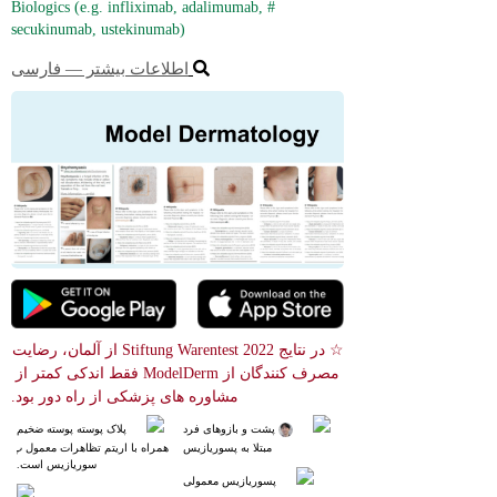
#Biologics (e.g. infliximab, adalimumab, 
secukinumab, ustekinumab)
اطلاعات بیشتر ― فارسی
☆ در نتایج Stiftung Warentest 2022 از آلمان، رضایت 
مصرف کنندگان از ModelDerm فقط اندکی کمتر از 
مشاوره های پزشکی از راه دور بود.
 پشت و بازوهای فرد
پلاک پوسته پوسته ضخیم
 مبتلا به پسوریازیس
 همراه با اریتم تظاهرات معمول پ
سوریازیس است.
پسوریازیس معمولی