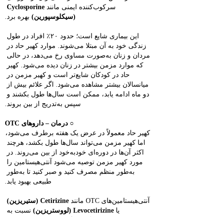
سرکوب‌کننده ایمنی مانند 
Cyclosporine 
(سیکلوسپورین)
 بهره برد.
این بیماری شایع است؛ حدود ۲۰٪ افراد در طول 
زندگی خود به آن مبتلا می‌شوند. موارد کهیر حاد در 
مردان و زنان به‌صورت مساوی رخ می‌دهد، در حالی 
که موارد مزمن بیشتر در زنان دیده می‌شود. کهیر 
حاد در کودکان شایع‌تر است و کهیر مزمن در 
میانسالان بیشتر مشاهده می‌شود. اگر علائم بیش از 
دو ماه ادامه یابد، ممکن است سال‌ها طول بکشند و 
سپس به‌تدریج از بین بروند.
○ 
درمان – داروهای OTC
کهیر حاد معمولاً در عرض یک هفته برطرف می‌شود، 
اما کهیر مزمن می‌تواند سال‌ها طول بکشد، هرچند 
اکثر آن‌ها در دوره‌ای خودبه‌خود از بین می‌روند. در 
مورد کهیر مزمن توصیه می‌شود آنتی‌هیستامین را 
به‌طور منظم مصرف کنید و صبر کنید تا به‌طور 
طبیعی بهبود یابد.
آنتی‌هیستامین‌های OTC مانند 
Cetirizine (ستیریزین)
یا 
Levocetirizine (لووستریزین)
 نسبت به 