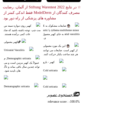
☆ در نتایج Stiftung Warentest 2022 از آلمان، رضایت 
مصرف کنندگان از ModelDerm فقط اندکی کمتر از 
مشاوره های پزشکی از راه دور بود.
 ضایعات مشکوک به E
کهیر روی دیواره سینه س
rythema multiforme minor یا urtic
مت چپ. توجه داشته باشید که ضای
arial vasculitis به جای کهیر معمول
عات کمی برآمده هستند.
ی.
کهیر معمولی
 این یک مورد معمولی
Urticarial Vasculitis
 از کهیر است. ضایعات می توانند
 هر چند ساعت یکبار حرکت کنند.
Dermographic urticaria; م
کهیر - بازو
عمولاً یک کهیر مزمن است و می
 تواند چندین سال باقی بماند و ناگ
Cold urticaria
هان ناپدید شود.
Dermatographic urticaria
Cold urticaria
 جستجوی تصویر
relevance score : -100.0%
References
Acute and Chronic Urticaria: Evaluation and Treatment