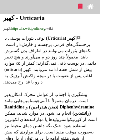
Urticaria - کهیر
/wiki/کهیر
https://fa.wikipedia.org
کهیر (Urticaria)
 نوعی بثورات پوستی با 
برجستگی‌های قرمز، برجسته و خارش‌دار است. 
تکه‌های بثورات می‌توانند در اطراف بدن گسترش 
یابند. معمولاً چند روز دوام می‌آورند و هیچ تغییر 
دائمی در پوست باقی نمی‌گذارند؛ کمتر از ۵٪ موارد 
بیش از شش هفته ادامه می‌یابند. کهیر (urticaria) 
اغلب پس از عفونت یا در نتیجه واکنش آلرژیک به 
دارو یا غذا رخ می‌دهد.
پیشگیری با اجتناب از عوامل محرک امکان‌پذیر 
است. درمان معمولاً با آنتی‌هیستامین‌هایی مانند 
Diphenhydramine (دیفن هیدرامین)
 و 
Ranitidine 
(رانیتیدین)
 انجام می‌شود. در موارد شدید، ممکن 
است از کورتیکواستروئیدها یا مهارکننده‌های لکوترین 
استفاده شود. خنک نگه داشتن دمای محیط نیز 
به‌صورت موقت مفید است. برای مواردی که بیش 
از شش هفته ادامه دارد، می‌توان از داروهای 