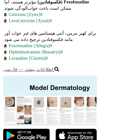
Fexofenadine (فکسوفنادین)
 مؤثرتر هستند، اما 
ممکن است باعث خواب‌آلودگی شوند.
#Cetirizine [Zytec]
#LevoCetirizine [Xyzal]
برای کهیر مزمن، آنتی هیستامین های غیر خواب آور 
مانند فکسوفنادین ترجیح داده می شود.
#Fexofenadine [Allegra]
#Diphenhydramine [Benadryl]
#Loratadine [Claritin]
اطلاعات بیشتر ― فارسی