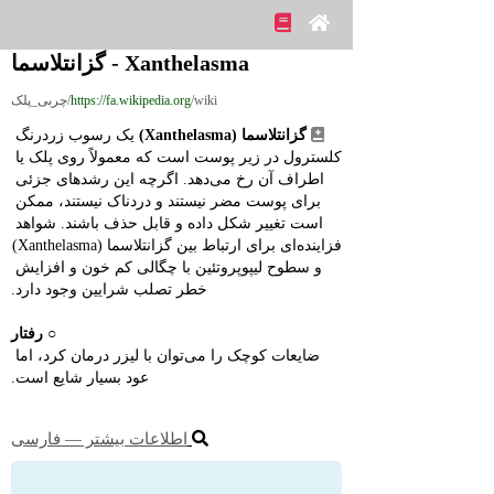
Xanthelasma - گزانتلاسما
/wiki/چربی_پلک
https://fa.wikipedia.org
گزانتلاسما (Xanthelasma)
 یک رسوب زردرنگ 
کلسترول در زیر پوست است که معمولاً روی پلک یا 
اطراف آن رخ می‌دهد. اگرچه این رشدهای جزئی 
برای پوست مضر نیستند و دردناک نیستند، ممکن 
است تغییر شکل داده و قابل حذف باشند. شواهد 
فزاینده‌ای برای ارتباط بین گزانتلاسما (Xanthelasma) 
و سطوح لیپوپروتئین با چگالی کم خون و افزایش 
خطر تصلب شرایین وجود دارد.
○ 
رفتار
ضایعات کوچک را می‌توان با لیزر درمان کرد، اما 
عود بسیار شایع است.
اطلاعات بیشتر ― فارسی