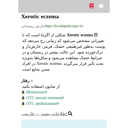
Xerotic eczema
/wiki/خارش_زمستانی
https://fa.wikipedia.org
Xerotic eczema
 شکلی از اگزما است که با 
تغییراتی مشخص می‌شود که زمانی رخ می‌دهد که 
پوست به‌طور غیرطبیعی خشک، قرمز، خارش‌دار و 
ترک‌خورده شود. این حالت بیشتر در زمستان و در 
شرایط خشک مشاهده می‌شود و ساق‌پاها به‌ویژه 
تحت تأثیر قرار می‌گیرند. Xerotic eczema در افراد 
مسن شایع است.
○ 
رفتار
از صابون استفاده نکنید.
#Moisturizer
#OTC steroid ointment
#OTC antihistamine
اطلاعات بیشتر ― فارسی