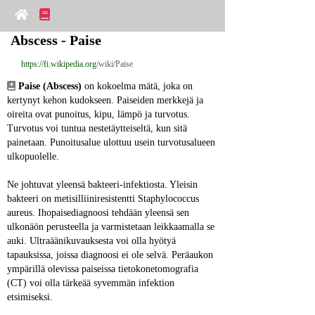
Abscess - Paise
https://fi.wikipedia.org
/wiki/Paise
Paise (Abscess)
 on kokoelma mätä, joka on 
kertynyt kehon kudokseen. Paiseiden merkkejä ja 
oireita ovat punoitus, kipu, lämpö ja turvotus. 
Turvotus voi tuntua nestetäytteiseltä, kun sitä 
painetaan. Punoitusalue ulottuu usein turvotusalueen 
ulkopuolelle.
Ne johtuvat yleensä bakteeri-infektiosta. Yleisin 
bakteeri on metisilliiniresistentti Staphylococcus 
aureus. Ihopaisediagnoosi tehdään yleensä sen 
ulkonäön perusteella ja varmistetaan leikkaamalla se 
auki. Ultraäänikuvauksesta voi olla hyötyä 
tapauksissa, joissa diagnoosi ei ole selvä. Peräaukon 
ympärillä olevissa paiseissa tietokonetomografia 
(CT) voi olla tärkeää syvemmän infektion 
etsimiseksi.