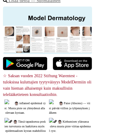
Lisää tietoa ― Suomalainen
☆ Saksan vuoden 2022 Stiftung Warentest -
tuloksissa kuluttajien tyytyväisyys ModelDermiin oli 
vain hieman alhaisempi kuin maksullisiin 
telelääketieteen konsultaatioihin.
 inflamed epidermal cy
 Paise (Abscess) ― vii
st. Musta piste on yhteydessä alla
si päivää viillon ja tyhjennyksen j
 olevaan kystaan.
älkeen
 Tässä tapauksessa posk
 Kiehumisen yläosassa
ien turvotusta on harkittava myös
 oleva musta piste viittaa epiderma
 epidermaalisen kystan mahdollisu
l cyst.