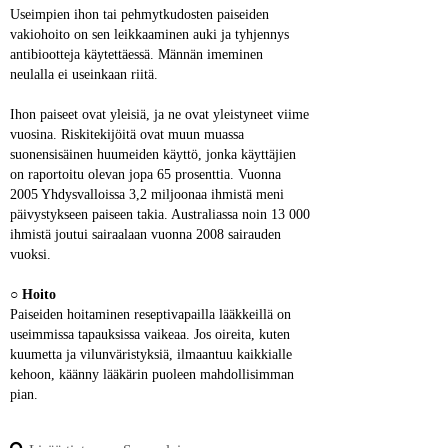
Useimpien ihon tai pehmytkudosten paiseiden 
vakiohoito on sen leikkaaminen auki ja tyhjennys 
antibiootteja käytettäessä. Männän imeminen 
neulalla ei useinkaan riitä.
Ihon paiseet ovat yleisiä, ja ne ovat yleistyneet viime 
vuosina. Riskitekijöitä ovat muun muassa 
suonensisäinen huumeiden käyttö, jonka käyttäjien 
on raportoitu olevan jopa 65 prosenttia. Vuonna 
2005 Yhdysvalloissa 3,2 miljoonaa ihmistä meni 
päivystykseen paiseen takia. Australiassa noin 13 000 
ihmistä joutui sairaalaan vuonna 2008 sairauden 
vuoksi.
○ 
Hoito
Paiseiden hoitaminen reseptivapailla lääkkeillä on 
useimmissa tapauksissa vaikeaa. Jos oireita, kuten 
kuumetta ja vilunväristyksiä, ilmaantuu kaikkialle 
kehoon, käänny lääkärin puoleen mahdollisimman 
pian.