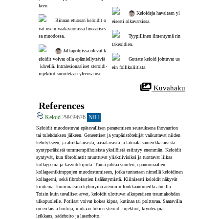
keen.
 Keloideja havaitaan yl
Rinnan etuosan keloidit o
eisesti olkavarsissa.
vat usein vaakasuorassa lineaarises
sa muodossa.
Tyypillinen ilmentymä rin
takeoidien.
 Jalkapohjissa olevat k
eloidit voivat olla epämiellyttäviä
Guttate keloid johtuvat us
 kävellä. Intralesionaaliset steroidi-
ein follikuliitista.
injektiot suoritetaan yleensä useita 
kertoja.
 Kuvahaku
References
Keloid
29939676
NIH
Keloidit muodostuvat epätavallisen paranemisen seurauksena ihovaurion 
tai tulehduksen jälkeen. Geneettiset ja ympäristötekijät vaikuttavat niiden 
kehitykseen, ja afrikkalaisista, aasialaisista ja latinalaisamerikkalaisista 
syntyperäisistä tummempiihoisista yksilöistä esiintyy enemmän. Keloidit 
syntyvät, kun fibroblastit muuttuvat yliaktiivisiksi ja tuottavat liikaa 
kollageenia ja kasvutekijöitä. Tämä johtaa suurten, epänormaalien 
kollageenikimppujen muodostumiseen, jotka tunnetaan nimellä keloidinen 
kollageeni, sekä fibroblastien lisääntymistä. Kliinisesti keloidit näkyvät 
kiinteinä, kumimaisina kyhmyinä aiemmin loukkaantuneilla alueilla. 
Toisin kuin tavalliset arvet, keloidit ulottuvat alkuperäisen traumakohdan 
ulkopuolelle. Potilaat voivat kokea kipua, kutinaa tai polttavaa. Saatavilla 
on erilaisia ​​hoitoja, mukaan lukien steroidi-injektiot, kryoterapia, 
leikkaus, sädehoito ja laserhoito.