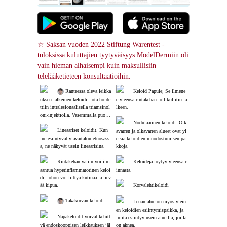
☆ Saksan vuoden 2022 Stiftung Warentest -
tuloksissa kuluttajien tyytyväisyys ModelDermiin oli 
vain hieman alhaisempi kuin maksullisiin 
telelääketieteen konsultaatioihin.
 Ranteessa oleva leikka
Keloid Papule; Se ilmene
uksen jälkeinen keloidi, jota hoide
e yleensä rintakehän follikuliitin jä
ttiin intralesionaalisella triamsinol
lkeen.
oni-injektiolla. Vasemmalla puolel
la oleva upotettu eryteema-alue on
Nodulaarinen keloidi. Olk
 hoidettu alue.
Lineaariset keloidit. Kun
avarren ja olkavarren alueet ovat yl
 ne esiintyvät ylävartalon etuosass
eisiä keloidien muodostumisen pai
a, ne näkyvät usein lineaarisina.
kkoja.
Rintakehän väliin voi ilm
Keloideja löytyy yleensä r
aantua hyperinflammatorinen keloi
innasta.
di, johon voi liittyä kutinaa ja liev
ää kipua.
Korvalehtikeloidi
 Takakorvan keloidi
Leuan alue on myös ylein
en keloidien esiintymispaikka, ja
Napakeloidit voivat kehitt
 niitä esiintyy usein alueilla, joilla 
yä endoskooppisen leikkauksen jäl
on aknea.