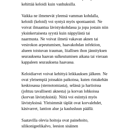
kehittää keloidi kuin vanhuksilla.
Vaikka ne ilmenevät yleensä vamman kohdalla, 
keloidi (keloid) voi syntyä myös spontaanisti. Ne 
voivat ilmaantua lävistyskohdassa ja jopa jostain niin 
yksinkertaisesta syystä kuin näppylästä tai 
naarmusta. Ne voivat ilmetä vakavan aknen tai 
vesirokon arpeutumisen, haavakohdan infektion, 
alueen toistuvan trauman, liiallisen ihon jännityksen 
seurauksena haavan sulkeutumisen aikana tai vieraan 
kappaleen seurauksena haavassa.
Keloidiarvet voivat kehittyä leikkauksen jälkeen. Ne 
ovat yleisempiä joissakin paikoissa, kuten rintakehän 
keskiosassa (sternotomiasta), selässä ja hartioissa 
(johtuu tavallisesti aknesta) ja korvan lohkoissa 
(korvan lävistyksistä). Niitä voi esiintyä myös 
lävistyksissä. Yleisimmät täplät ovat korvalehdet, 
käsivarret, lantion alue ja kaulusluun päällä.
Saatavilla olevia hoitoja ovat painehoito, 
silikonigeelikalvo, leesion sisäinen 