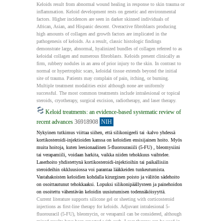
Keloids result from abnormal wound healing in response to skin trauma or 
inflammation. Keloid development rests on genetic and environmental 
factors. Higher incidences are seen in darker skinned individuals of 
African, Asian, and Hispanic descent. Overactive fibroblasts producing 
high amounts of collagen and growth factors are implicated in the 
pathogenesis of keloids. As a result, classic histologic findings 
demonstrate large, abnormal, hyalinized bundles of collagen referred to as 
keloidal collagen and numerous fibroblasts. Keloids present clinically as 
firm, rubbery nodules in an area of prior injury to the skin. In contrast to 
normal or hypertrophic scars, keloidal tissue extends beyond the initial 
site of trauma. Patients may complain of pain, itching, or burning. 
Multiple treatment modalities exist although none are uniformly 
successful. The most common treatments include intralesional or topical 
steroids, cryotherapy, surgical excision, radiotherapy, and laser therapy.
Keloid treatments: an evidence-based systematic review of
recent advances
36918908
NIH
Nykyinen tutkimus viittaa siihen, että silikonigeeli tai -kalvo yhdessä 
kortikosteroidi-injektioiden kanssa on keloidien ensisijainen hoito. Myös 
muita hoitoja, kuten leesionaalinen 5-fluorourasiili (5-FU) , bleomysiini 
tai verapamiili, voidaan harkita, vaikka niiden tehokkuus vaihtelee. 
Laserhoito yhdistettynä kortikosteroidi-injektioihin tai paikallisiin 
steroideihin okkluusiossa voi parantaa lääkkeiden tunkeutumista. 
Vastahakoisten keloidien kohdalla kirurginen poisto ja välitön sädehoito 
on osoittautunut tehokkaaksi. Lopuksi silikonipäällysteen ja painehoidon 
on osoitettu vähentävän keloidin uusiutumisen todennäköisyyttä.
Current literature supports silicone gel or sheeting with corticosteroid 
injections as first-line therapy for keloids. Adjuvant intralesional 5-
fluorouracil (5-FU), bleomycin, or verapamil can be considered, although 