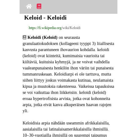
Keloid - Keloidi
https://fi.wikipedia.org
/wiki/Keloidi
Keloidi (Keloid)
 on seurausta 
granulaatiokudoksen (kollageeni tyyppi 3) liiallisesta 
kasvusta parantuneen ihovaurion kohdalla. keloidi 
(keloid) ovat kiinteitä, kumimaisia ​​vaurioita tai 
kiiltäviä, kuituisia kyhmyjä, ja ne voivat vaihdella 
vaaleanpunaisesta henkilön ihon väriin tai punaisesta 
tummanruskeaan. Keloidiarpi ei ole tarttuva, mutta 
siihen liittyy joskus voimakasta kutinaa, neulamaista 
kipua ja muutoksia rakenteessa. Vaikeissa tapauksissa 
se voi vaikuttaa ihon liikkeisiin. keloidi (keloid) 
eroaa hypertrofisista arvista, jotka ovat kohonneita 
arpia, jotka eivät kasva alkuperäisen haavan rajojen 
yli.
Keloidisia arpia nähdään useammin afrikkalaisilla, 
aasialaisilla tai latinalaisamerikkalaisilla ihmisillä. 
10–30-vuotiailla ihmisillä on suurempi taipumus 