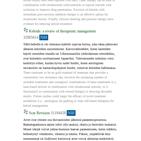
mixed results have been reported with each. Laser therapy can be used in 
combination with intralesional corticosteroids or topical steroids with 
occlusion to improve drug penetration. Excision of keloids with 
immediate post-excision radiation therapy is an effective option for 
recalcitrant lesions. Finally, silicone sheeting and pressure therapy have 
evidence for reducing keloid recurrence.
Keloids: a review of therapeutic management
32905614
NIH
Tällä hetkellä ei ole olemassa kaikille sopivaa hoitoa, joka takaa jatkuvasti 
alhaisen keloidien uusiutumisen. Kasvuvaihtoehdot, kuten lasereiden 
käyttö steroidien rinnalla tai 5-fluorourasiilin yhdistäminen steroideihin, 
ovat kuitenkin osoittautuneet lupaaviksi. Tulevaisuuden tutkimus voisi 
keskittyä siihen, kuinka hyvin uudet hoidot, kuten autologinen 
rasvansiirto tai kantasolupohjaiset hoidot, toimivat keloidien hallinnassa.
There continues to be no gold standard of treatment that provides a 
consistently low recurrence rate; however the increasing number of 
available treatments and synergistic combinations of these treatments (i.e., 
laser-based devices in combination with intralesional steroids, or 5-
fluorouracil in combination with steroid therapy) is showing favorable 
results. Future studies could target the efficacy of novel treatment 
modalities (i.e., autologous fat grafting or stem cell-based therapies) for 
keloid management.
Scar Revision
31194458
NIH
Arvet ovat yleinen osa ihovaurioiden jälkeistä paranemisprosessia. 
Ihannetapauksessa arpien tulisi olla tasaisia, ohuita ja ihonvärin mukaisia. 
Monet tekijät voivat johtaa huonoon haavan paranemiseen, kuten infektio, 
heikentynyt verenkierto, iskemia ja trauma. Paksut, ympäröivää ihoa 
tummemmat tai liiallisesti kutistuvat arvet voivat aiheuttaa merkittäviä 