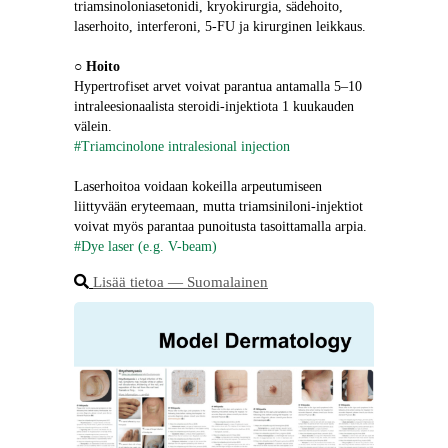
triamsinoloniasetonidi, kryokirurgia, sädehoito, 
laserhoito, interferoni, 5-FU ja kirurginen leikkaus.
○ 
Hoito
Hypertrofiset arvet voivat parantua antamalla 5–10 
intraleesionaalista steroidi-injektiota 1 kuukauden 
välein.
#Triamcinolone intralesional injection
Laserhoitoa voidaan kokeilla arpeutumiseen 
liittyvään eryteemaan, mutta triamsiniloni-injektiot 
voivat myös parantaa punoitusta tasoittamalla arpia.
#Dye laser (e.g. V-beam)
Lisää tietoa ― Suomalainen