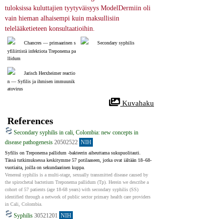
tuloksissa kuluttajien tyytyväisyys ModelDermiin oli 
vain hieman alhaisempi kuin maksullisiin 
telelääketieteen konsultaatioihin.
Chancres ― primaarinen s
Secondary syphilis
yfiliittistä infektiota Treponema pa
llidum
Jarisch Herxheimer reactio
n ― Syfilis ja ihmisen immuunik
atovirus
 Kuvahaku
References
Secondary syphilis in cali, Colombia: new concepts in
disease pathogenesis
20502522
NIH
Syfilis on Treponema pallidum -bakteerin aiheuttama sukupuolitauti. 
Tässä tutkimuksessa keskitymme 57 potilaaseen, jotka ovat iältään 18–68-
vuotiaita, joilla on sekundaarinen kuppa.
Venereal syphilis is a multi-stage, sexually transmitted disease caused by 
the spirochetal bacterium Treponema pallidum (Tp). Herein we describe a 
cohort of 57 patients (age 18-68 years) with secondary syphilis (SS) 
identified through a network of public sector primary health care providers 
in Cali, Colombia.
Syphilis
30521201
NIH