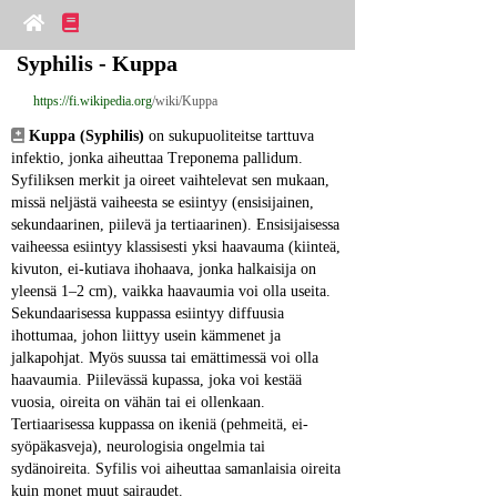
Syphilis - Kuppa
https://fi.wikipedia.org
/wiki/Kuppa
Kuppa (Syphilis)
 on sukupuoliteitse tarttuva 
infektio, jonka aiheuttaa Treponema pallidum. 
Syfiliksen merkit ja oireet vaihtelevat sen mukaan, 
missä neljästä vaiheesta se esiintyy (ensisijainen, 
sekundaarinen, piilevä ja tertiaarinen). Ensisijaisessa 
vaiheessa esiintyy klassisesti yksi haavauma (kiinteä, 
kivuton, ei-kutiava ihohaava, jonka halkaisija on 
yleensä 1–2 cm), vaikka haavaumia voi olla useita. 
Sekundaarisessa kuppassa esiintyy diffuusia 
ihottumaa, johon liittyy usein kämmenet ja 
jalkapohjat. Myös suussa tai emättimessä voi olla 
haavaumia. Piilevässä kupassa, joka voi kestää 
vuosia, oireita on vähän tai ei ollenkaan. 
Tertiaarisessa kuppassa on ikeniä (pehmeitä, ei-
syöpäkasveja), neurologisia ongelmia tai 
sydänoireita. Syfilis voi aiheuttaa samanlaisia ​​oireita 
kuin monet muut sairaudet.