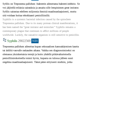
Syfilis on Treponema pallidum -bakteerin aiheuttama bakteeri-infektio. Se 
voi jäljitellä erilaisia ​​sairauksia ja ansaita sille lempinimen great imitator. 
Syfilis sairastaa edelleen miljoonia ihmisiä maailmanlaajuisesti, mutta 
sitä voidaan hoitaa tehokkaasti penisilliinillä.
Syphilis is a systemic bacterial infection caused by the spirochete 
Treponema pallidum. Due to its many protean clinical manifestations, it 
has been named the “great imitator and mimicker.” Syphilis remains a 
contemporary plague that continues to afflict millions of people 
worldwide. Luckily, the causative organism is still sensitive to penicillin.
Syphilis
29022569
NIH
Treponema pallidum aiheuttaa kupan seksuaalisen kanssakäymisen kautta 
tai äidiltä vauvalle raskauden aikana. Vaikka sen diagnosoimiseksi on 
olemassa yksinkertaisia ​​testejä ja hoito yhdellä pitkävaikutteisella 
penisilliinirokotteella toimii hyvin, kupasta on tulossa jälleen suuri 
ongelma maailmanlaajuisesti. Tämä pätee erityisesti miehiin, jotka 
harrastavat seksiä miesten kanssa (MSM) korkea- ja keskituloisissa 
maissa. Vaikka jotkin matalan tulotason maat ovat saavuttaneet WHO:n 
tavoitteet estää kupan siirtyminen äidiltä vauvalle, HIV-positiivisten 
MSM:ien joukossa kupan määrä on lisääntynyt huolestuttavasti.
Treponema pallidum subspecies pallidum (T. pallidum) causes syphilis 
via sexual exposure or via vertical transmission during pregnancy. Despite 
the availability of simple diagnostic tests and the effectiveness of 
treatment with a single dose of long-acting penicillin, syphilis is re-
emerging as a global public health problem, particularly among men who 
have sex with men (MSM) in high-income and middle-income countries. 
Although several low-income countries have achieved WHO targets for the 
elimination of congenital syphilis, an alarming increase in the prevalence 
of syphilis in HIV-infected MSM serves as a strong reminder of the 