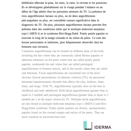
héréditaire affectant la peau, les reins, le cœur, le cerveau et les poumons. 
Ils se développent généralement sur le visage pendant l’enfance ou au 
début de l’âge adulte chez les personnes atteintes du TS. La présence de 
trois angiofibromes faciaux ou plus, ou de deux angiofibromes 
péri‑unguéaux ou plus, est considérée comme significative dans le 
diagnostic du TS. De plus, plusieurs angiofibromes faciaux peuvent être 
présents dans des conditions telles que le multiple endocrine neoplasia 
type 1 (MEN‑1) et le syndrome Birt‑Hogg‑Dubé. Pearly penile papules se 
trouvent le long de la marge coronale et du sillon du pénis. Ce sont des 
bosses persistantes et indolores, plus fréquemment observées chez les 
hommes non circoncis.
Cutaneous angiofibromas can be located on different areas of the body 
including the face where they are commonly called fibrous papules or 
adenoma sebaceum on the penis where they are called pearly penile 
papules, underneath the nail where they are called periungual 
angiofibromas or Koenen tumors, and in the mouth where they are called 
oral fibromas. Facial angiofibromas are considered one of the most 
obvious clinical presentations of tuberous sclerosis (TS), an autosomal 
dominant hamartomatous disorder that affects the skin, kidneys, heart, 
brain, and lungs. With TS, angiofibromas typically arise on the face in 
childhood and early adulthood. Both facial angiofibromas (greater than or 
equal to 3 needed) and periungual angiofibroma (greater than or equal to 2 
needed) are 2 of the major criteria for TS. Multiple facial angiofibromas 
are also found in multiple endocrine neoplasia type 1 (MEN-1) and Birt-
Hogg-Dube syndrome. Pearly penile papules are chronic, asymptomatic, 
papules found on the coronal margin and sulcus of the penis. They are 
more common in uncircumcised men.