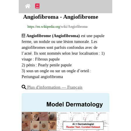
Angiofibroma - Angiofibrome
https://en.wikipedia.org
/wiki/Angiofibroma
Angiofibrome (Angiofibroma)
 est une papule 
ferme, un nodule ou une lésion tumorale. Les 
angiofibromes sont parfois confondus avec de 
l’acné. Ils sont nommés selon leur localisation : 1) 
visage : Fibrous papule
2) pénis : Pearly penile papule
3) sous un ongle ou sur un ongle d’orteil : 
Periungual angiofibroma
Plus d'information ― Français