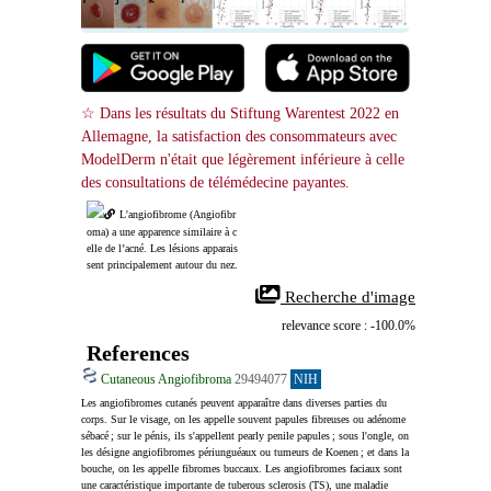
☆ Dans les résultats du Stiftung Warentest 2022 en 
Allemagne, la satisfaction des consommateurs avec 
ModelDerm n'était que légèrement inférieure à celle 
des consultations de télémédecine payantes.
L'angiofibrome (Angiofibr
oma) a une apparence similaire à c
elle de l’acné. Les lésions apparais
sent principalement autour du nez.
 Recherche d'image
relevance score : -100.0%
References
Cutaneous Angiofibroma
29494077
NIH
Les angiofibromes cutanés peuvent apparaître dans diverses parties du 
corps. Sur le visage, on les appelle souvent papules fibreuses ou adénome 
sébacé ; sur le pénis, ils s'appellent pearly penile papules ; sous l'ongle, on 
les désigne angiofibromes périunguéaux ou tumeurs de Koenen ; et dans la 
bouche, on les appelle fibromes buccaux. Les angiofibromes faciaux sont 
une caractéristique importante de tuberous sclerosis (TS), une maladie 