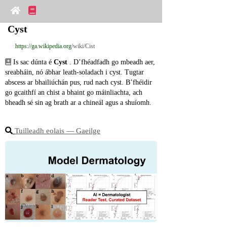
Cyst
https://ga.wikipedia.org
/wiki/Cist
 Is sac dúnta é 
Cyst
 . D’fhéadfadh go mbeadh aer, 
sreabháin, nó ábhar leath-soladach i cyst. Tugtar 
abscess ar bhailiúchán pus, rud nach cyst. B’fhéidir 
go gcaithfí an chist a bhaint go máinliachta, ach 
bheadh ​​sé sin ag brath ar a chineál agus a shuíomh.
Tuilleadh eolais ― Gaeilge