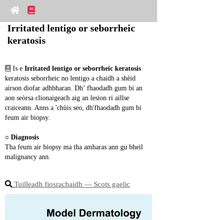
Irritated lentigo or seborrheic 
keratosis
 Is e 
Irritated lentigo or seborrheic keratosis
keratosis seborrheic no lentigo a chaidh a shèid 
airson diofar adhbharan. Dh’ fhaodadh gum bi an 
aon seòrsa clionaigeach aig an lesion ri aillse 
craiceann. Anns a 'chùis seo, dh'fhaodadh gum bi 
feum air biopsy.
○ 
Diagnosis
Tha feum air biopsy ma tha amharas ann gu bheil 
malignancy ann.
Tuilleadh fiosrachaidh ― Scots gaelic