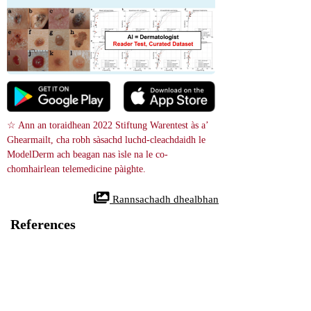
☆ Ann an toraidhean 2022 Stiftung Warentest às a’ 
Ghearmailt, cha robh sàsachd luchd-cleachdaidh le 
ModelDerm ach beagan nas ìsle na le co-
chomhairlean telemedicine pàighte.
 Rannsachadh dhealbhan
References
Irritated Subtype of Seborrheic Keratosis in the External
Auditory Canal
29069875
NIH
Thàinig fireannach 56-bliadhna chun chlinic lannsa plastaig againn oir 
mhothaich e cnap gun phian air a chluais chlì a bha air a bhith a’ fàs gu 
slaodach airson timcheall air bliadhna. Rè an deuchainn, lorg sinn cnap de 
dhath dorcha timcheall air 2. 5 × 2. 0 cm ann am meud na chluais chlì, a’ 