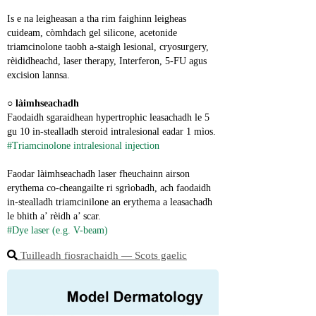
Is e na leigheasan a tha rim faighinn leigheas 
cuideam, còmhdach gel silicone, acetonide 
triamcinolone taobh a-staigh lesional, cryosurgery, 
rèididheachd, laser therapy, Interferon, 5-FU agus 
excision lannsa.
○ 
làimhseachadh
Faodaidh sgaraidhean hypertrophic leasachadh le 5 
gu 10 in-stealladh steroid intralesional eadar 1 mìos.
#Triamcinolone intralesional injection
Faodar làimhseachadh laser fheuchainn airson 
erythema co-cheangailte ri sgrìobadh, ach faodaidh 
in-stealladh triamcinilone an erythema a leasachadh 
le bhith a’ rèidh a’ scar.
#Dye laser (e.g. V-beam)
Tuilleadh fiosrachaidh ― Scots gaelic