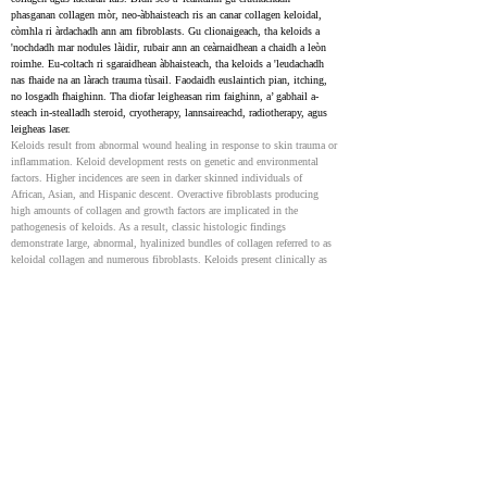
phasganan collagen mòr, neo-àbhaisteach ris an canar collagen keloidal, 
còmhla ri àrdachadh ann am fibroblasts. Gu clionaigeach, tha keloids a 
'nochdadh mar nodules làidir, rubair ann an ceàrnaidhean a chaidh a leòn 
roimhe. Eu-coltach ri sgaraidhean àbhaisteach, tha keloids a 'leudachadh 
nas fhaide na an làrach trauma tùsail. Faodaidh euslaintich pian, itching, 
no losgadh fhaighinn. Tha diofar leigheasan rim faighinn, a’ gabhail a-
steach in-stealladh steroid, cryotherapy, lannsaireachd, radiotherapy, agus 
leigheas laser.
Keloids result from abnormal wound healing in response to skin trauma or 
inflammation. Keloid development rests on genetic and environmental 
factors. Higher incidences are seen in darker skinned individuals of 
African, Asian, and Hispanic descent. Overactive fibroblasts producing 
high amounts of collagen and growth factors are implicated in the 
pathogenesis of keloids. As a result, classic histologic findings 
demonstrate large, abnormal, hyalinized bundles of collagen referred to as 
keloidal collagen and numerous fibroblasts. Keloids present clinically as 
firm, rubbery nodules in an area of prior injury to the skin. In contrast to 
normal or hypertrophic scars, keloidal tissue extends beyond the initial 
site of trauma. Patients may complain of pain, itching, or burning. 
Multiple treatment modalities exist although none are uniformly 
successful. The most common treatments include intralesional or topical 
steroids, cryotherapy, surgical excision, radiotherapy, and laser therapy.
Keloid treatments: an evidence-based systematic review of
recent advances
36918908
NIH
Tha an rannsachadh gnàthach a’ moladh gur e gel silicone no siotaichean 
còmhla ri in-stealladh corticosteroid an làimhseachadh tùsail as fheàrr 
leotha airson keloids. Faodar beachdachadh cuideachd air leigheasan a 
bharrachd leithid 5-fluorouracil intralesional (5-FU) , bleomycin, no 