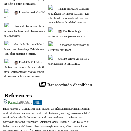
an tlàth a bhith còmhla ris.
Tha an smiogaid cuideach
 Posterior auricular Kel
d na làrach tric airson keloids, agu
oid
s bidh iad tric a 'nochdadh ann an
 ceàrnaidhean far a bheil acne an là
Faodaidh keloids umbilic
thair.
al leasachadh às deidh lannsaireach
 Tha Keloids gu tric ri
d endoscopic.
m faicinn air na gàirdeanan àrda.
Gu tric bidh cumadh loid
Taisbeanadh àbhaisteach d
hneach còmhnard aig Keloids ann
e keloids broilleach.
 am pàirt aghaidh a 'chiste.
Guttate keloid gu tric air a
 Faodaidh Keloids air
dhbhrachadh le folliculitis.
 buinn nan casan a bhith mì-chofh
urtail coiseachd air. Mar as trice bi
dh in-stealladh steroid intralesiona
l air a dhèanamh grunn thursan.
 Rannsachadh dhealbhan
References
Keloid
29939676
NIH
Bidh keloids a’ cruthachadh mar thoradh air slànachadh neo-àbhaisteach às 
deidh dochann craiceann no sèid. Bidh factaran ginteil agus àrainneachd a’ 
cur ri an leasachadh, le ìrean nas àirde ann an daoine le craiceann nas 
dorcha de shliochd Afraganach, Àisianach agus Hispanic. Bidh Keloids a’ 
tachairt nuair a dh’ fhàsas fibroblasts ro-ghnìomhach, a’ toirt a-mach cus 
collagen agus factaran fàis. Bidh seo a’ leantainn gu cruthachadh 