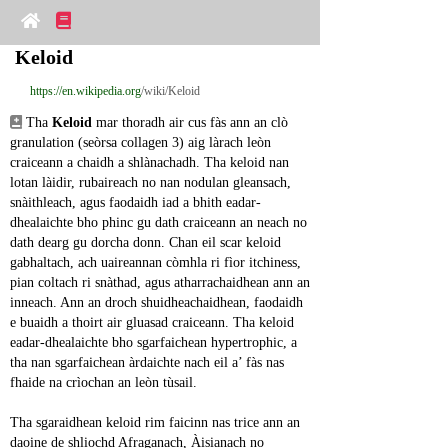
Keloid
https://en.wikipedia.org
/wiki/Keloid
 Tha 
Keloid
 mar thoradh air cus fàs ann an clò 
granulation (seòrsa collagen 3) aig làrach leòn 
craiceann a chaidh a shlànachadh. Tha keloid nan 
lotan làidir, rubaireach no nan nodulan gleansach, 
snàithleach, agus faodaidh iad a bhith eadar-
dhealaichte bho phinc gu dath craiceann an neach no 
dath dearg gu dorcha donn. Chan eil scar keloid 
gabhaltach, ach uaireannan còmhla ri fìor itchiness, 
pian coltach ri snàthad, agus atharrachaidhean ann an 
inneach. Ann an droch shuidheachaidhean, faodaidh 
e buaidh a thoirt air gluasad craiceann. Tha keloid 
eadar-dhealaichte bho sgarfaichean hypertrophic, a 
tha nan sgarfaichean àrdaichte nach eil a’ fàs nas 
fhaide na crìochan an leòn tùsail.
Tha sgaraidhean keloid rim faicinn nas trice ann an 
daoine de shliochd Afraganach, Àisianach no 