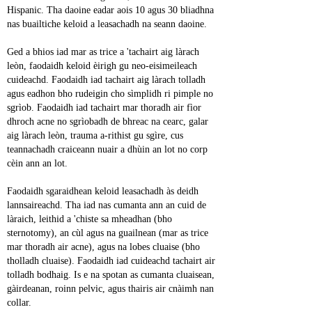
Hispanic. Tha daoine eadar aois 10 agus 30 bliadhna 
nas buailtiche keloid a leasachadh na seann daoine.
Ged a bhios iad mar as trice a 'tachairt aig làrach 
leòn, faodaidh keloid èirigh gu neo-eisimeileach 
cuideachd. Faodaidh iad tachairt aig làrach tolladh 
agus eadhon bho rudeigin cho sìmplidh ri pimple no 
sgrìob. Faodaidh iad tachairt mar thoradh air fìor 
dhroch acne no sgrìobadh de bhreac na cearc, galar 
aig làrach leòn, trauma a-rithist gu sgìre, cus 
teannachadh craiceann nuair a dhùin an lot no corp 
cèin ann an lot.
Faodaidh sgaraidhean keloid leasachadh às deidh 
lannsaireachd. Tha iad nas cumanta ann an cuid de 
làraich, leithid a 'chiste sa mheadhan (bho 
sternotomy), an cùl agus na guailnean (mar as trice 
mar thoradh air acne), agus na lobes cluaise (bho 
tholladh cluaise). Faodaidh iad cuideachd tachairt air 
tolladh bodhaig. Is e na spotan as cumanta cluaisean, 
gàirdeanan, roinn pelvic, agus thairis air cnàimh nan 
collar.