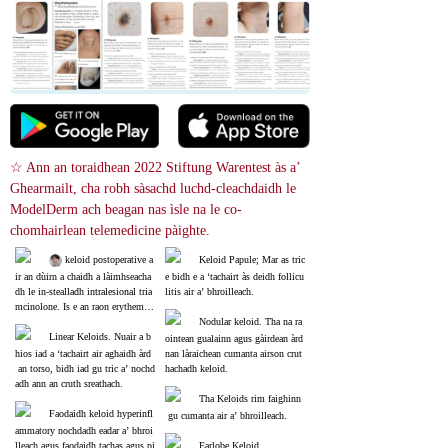
☆ Ann an toraidhean 2022 Stiftung Warentest às a’ 
Ghearmailt, cha robh sàsachd luchd-cleachdaidh le 
ModelDerm ach beagan nas ìsle na le co-
chomhairlean telemedicine pàighte.
 keloid postoperative a
Keloid Papule; Mar as tric
ir an dùirn a chaidh a làimhseacha
e bidh e a ‘tachairt às deidh follicu
dh le in-stealladh intralesional tria
litis air a’ bhroilleach.
mcinolone. Is e an raon erythema f
odha air an taobh chlì an raon làim
Nodular keloid. Tha na ra
hseachaidh.
Linear Keloids. Nuair a b
ointean gualainn agus gàirdean àrd 
hios iad a ‘tachairt air aghaidh àrd
nan làraichean cumanta airson crut
 an torso, bidh iad gu tric a’ nochd
hachadh keloid.
adh ann an cruth sreathach.
Tha Keloids rim faighinn
Faodaidh keloid hyperinfl
 gu cumanta air a’ bhroilleach.
ammatory nochdadh eadar a’ bhroi
lleach agus faodaidh tachas agus pi
Earlobe Keloid