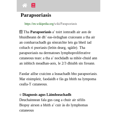
Parapsoriasis
https://en.wikipedia.org
/wiki/Parapsoriasis
 Tha 
Parapsoriasis
 a’ toirt iomradh air aon de 
bhuidheann de dh’ eas-òrdughan craiceann a tha air 
an comharrachadh gu sònraichte leis gu bheil iad 
coltach ri psoriasis (leòin dearg, sgàile). Tha 
parapsoriasis na dermatoses lymphoproliferative 
cutaneous tearc a tha a’ nochdadh sa mhòr-chuid ann 
an inbhich meadhan-aois, le 2/3 dhiubh sin fireann.
Faodar aillse craicinn a leasachadh bho parapsoriasis. 
Mar eisimpleir, faodaidh e fàs gu bhith na lympoma 
cealla-T cutaneous.
○ 
Diagnosis agus Làimhseachadh
Deuchainnean fala gus casg a chuir air sifilis
Biopsy airson a bhith a’ cuir às do lymphomas 
cutaneous