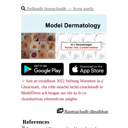
Tuilleadh fiosrachaidh ― Scots gaelic
☆ Ann an toraidhean 2022 Stiftung Warentest às a’ 
Ghearmailt, cha robh sàsachd luchd-cleachdaidh le 
ModelDerm ach beagan nas ìsle na le co-
chomhairlean telemedicine pàighte.
 Rannsachadh dhealbhan
References