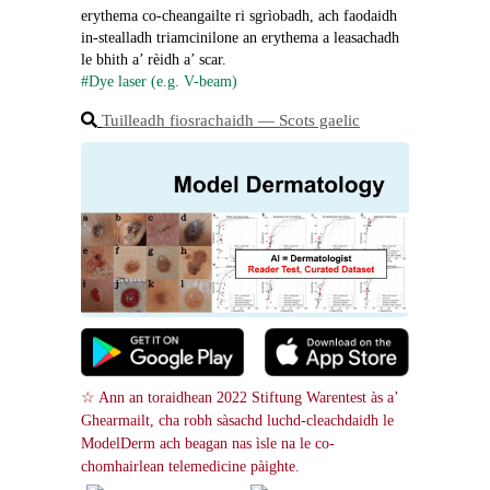
erythema co-cheangailte ri sgrìobadh, ach faodaidh 
in-stealladh triamcinilone an erythema a leasachadh 
le bhith a’ rèidh a’ scar.
#Dye laser (e.g. V-beam)
Tuilleadh fiosrachaidh ― Scots gaelic
☆ Ann an toraidhean 2022 Stiftung Warentest às a’ 
Ghearmailt, cha robh sàsachd luchd-cleachdaidh le 
ModelDerm ach beagan nas ìsle na le co-
chomhairlean telemedicine pàighte.