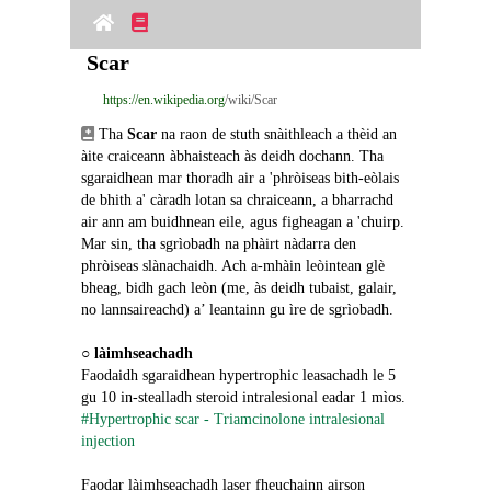
Scar
https://en.wikipedia.org
/wiki/Scar
 Tha 
Scar
 na raon de stuth snàithleach a thèid an 
àite craiceann àbhaisteach às deidh dochann. Tha 
sgaraidhean mar thoradh air a 'phròiseas bith-eòlais 
de bhith a' càradh lotan sa chraiceann, a bharrachd 
air ann am buidhnean eile, agus figheagan a 'chuirp. 
Mar sin, tha sgrìobadh na phàirt nàdarra den 
phròiseas slànachaidh. Ach a-mhàin leòintean glè 
bheag, bidh gach leòn (me, às deidh tubaist, galair, 
no lannsaireachd) a’ leantainn gu ìre de sgrìobadh.
○ 
làimhseachadh
Faodaidh sgaraidhean hypertrophic leasachadh le 5 
gu 10 in-stealladh steroid intralesional eadar 1 mìos.
#Hypertrophic scar - Triamcinolone intralesional 
injection
Faodar làimhseachadh laser fheuchainn airson 