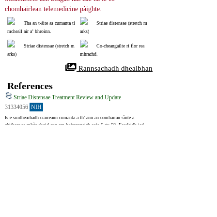
chomhairlean telemedicine pàighte.
Tha an t-àite as cumanta ti
Striae distensae (stretch m
mcheall air a’ bhroinn.
arks)
Striae distensae (stretch m
Co-cheangailte ri fìor rea
arks)
mhrachd.
 Rannsachadh dhealbhan
References
Striae Distensae Treatment Review and Update
31334056
NIH
Is e suidheachadh craiceann cumanta a th’ ann an comharran sìnte a 
chithear sa mhòr-chuid ann am boireannaich aois 5 gu 50. Faodaidh iad 
draghan cosmaigeach agus àmhghar tòcail adhbhrachadh, gu sònraichte ann 
am boireannaich agus ann an cuid de dhreuchdan far a bheil coltas 
cudromach. Bidh làimhseachadh gu tric a’ toirt a-steach uachdaran mar 
tretinoin agus searbhag glycolic, a bharrachd air leigheasan laser (carbon 
dioxide, Er:YAG) .
Striae distansae (SD) or stretch marks are very common, asymptomatic, 
skin condition frequently seen among females between 5 to 50 years of 
ages. It often causes cosmetic morbidity and psychological distress, 
particularly in women and in certain professions where physical 
appearances have significant importance. Commonly cited treatments 
include topical treatments like tretinoin, glycolic acid, ascorbic acid and 
various lasers including (like) carbon dioxide, Er:YAG, diode, Q-switched 