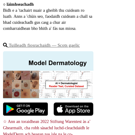
○ 
làimhseachadh
Bidh e a 'tachairt nuair a gheibh thu cuideam ro 
luath. Anns a 'chùis seo, faodaidh cuideam a chall sa 
bhad cuideachadh gus casg a chur air 
comharraidhean bho bhith a' fàs nas miosa.
Tuilleadh fiosrachaidh ― Scots gaelic
☆ Ann an toraidhean 2022 Stiftung Warentest às a’ 
Ghearmailt, cha robh sàsachd luchd-cleachdaidh le 
ModelDerm ach beagan nas ìsle na le co-