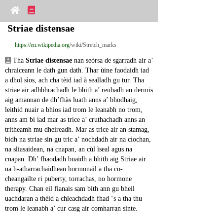
Striae distensae
https://en.wikipedia.org
/wiki/Stretch_marks
 Tha 
Striae distensae
 nan seòrsa de sgarradh air a’ 
chraiceann le dath gun dath. Thar ùine faodaidh iad 
a dhol sìos, ach cha tèid iad à sealladh gu tur. Tha 
striae air adhbhrachadh le bhith a’ reubadh an dermis 
aig amannan de dh’fhàs luath anns a’ bhodhaig, 
leithid nuair a bhios iad trom le leanabh no trom, 
anns am bi iad mar as trice a’ cruthachadh anns an 
tritheamh mu dheireadh. Mar as trice air an stamag, 
bidh na striae sin gu tric a’ nochdadh air na cìochan, 
na sliasaidean, na cnapan, an cùl ìseal agus na 
cnapan. Dh’ fhaodadh buaidh a bhith aig Striae air 
na h-atharrachaidhean hormonail a tha co-
cheangailte ri puberty, torrachas, no hormone 
therapy. Chan eil fianais sam bith ann gu bheil 
uachdaran a thèid a chleachdadh fhad ‘s a tha thu 
trom le leanabh a’ cur casg air comharran sìnte.