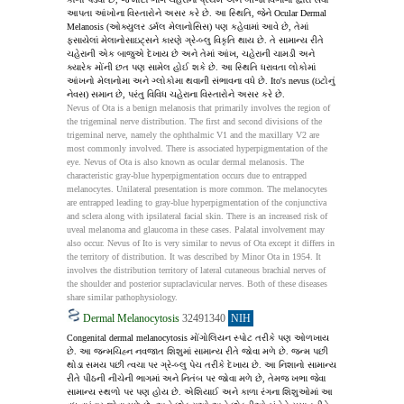
આપતા આંખોના વિસ્તારોને અસર કરે છે. આ સ્થિતિ, જેને Ocular Dermal 
Melanosis (ઓક્યુલર ડર્મલ મેલાનોસિસ) પણ કહેવામાં આવે છે, તેમાં 
ફસાયેલાં મેલાનોસાઇટ્સને કારણે ગ્રે‑બ્લુ વિકૃતિ થાય છે. તે સામાન્ય રીતે 
ચહેરાની એક બાજુએ દેખાય છે અને તેમાં આંખ, ચહેરાની ચામડી અને 
ક્યારેક મોંની છત પણ સામેલ હોઈ શકે છે. આ સ્થિતિ ધરાવતા લોકોમાં 
આંખનો મેલાનોમા અને ગ્લોકોમા થવાની સંભાવના વધે છે. Ito's nevus (ઇટોનું 
નેવસ) સમાન છે, પરંતુ વિવિધ ચહેરાના વિસ્તારોને અસર કરે છે.
Nevus of Ota is a benign melanosis that primarily involves the region of 
the trigeminal nerve distribution. The first and second divisions of the 
trigeminal nerve, namely the ophthalmic V1 and the maxillary V2 are 
most commonly involved. There is associated hyperpigmentation of the 
eye. Nevus of Ota is also known as ocular dermal melanosis. The 
characteristic gray-blue hyperpigmentation occurs due to entrapped 
melanocytes. Unilateral presentation is more common. The melanocytes 
are entrapped leading to gray-blue hyperpigmentation of the conjunctiva 
and sclera along with ipsilateral facial skin. There is an increased risk of 
uveal melanoma and glaucoma in these cases. Palatal involvement may 
also occur. Nevus of Ito is very similar to nevus of Ota except it differs in 
the territory of distribution. It was described by Minor Ota in 1954. It 
involves the distribution territory of lateral cutaneous brachial nerves of 
the shoulder and posterior supraclavicular nerves. Both of these diseases 
share similar pathophysiology.
Dermal Melanocytosis
32491340
NIH
Congenital dermal melanocytosis મોંગોલિયન સ્પોટ તરીકે પણ ઓળખાય 
છે. આ જન્મચિહ્ન નવજાત શિશુમાં સામાન્ય રીતે જોવા મળે છે. જન્મ પછી 
થોડા સમય પછી ત્વચા પર ગ્રે‑બ્લુ પેચ તરીકે દેખાય છે. આ નિશાનો સામાન્ય 
રીતે પીઠની નીચેની ભાગમાં અને નિતંબ પર જોવા મળે છે, તેમજ ખભા જેવા 
સામાન્ય સ્થળો પર પણ હોય છે. એશિયાઈ અને કાળા રંગના શિશુઓમાં આ 