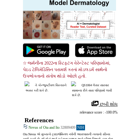
☆ જર્મનીના 2022ના સ્ટિફટંગ વેરેન્ટેસ્ટ પરિણામોમાં, 
પેઇડ ટેલિમેડિસિન પરામર્શ કરતાં મોડલડર્મ સાથેનો 
ઉપભોક્તાનો સંતોષ થોડો ઓછો હતો.
તે કોન્જુક્ટીવલ વિસ્તારને
QS1064 લેસર સારવાર
 અસર કરી શકે છે.
 સામાન્ય રીતે સારા પરિણામો લાવી
 શકે છે.
 છબી શોધ
relevance score : -100.0%
References
Nevus of Ota and Ito
32809409
NIH
Ota Nevus એ મુખ્યત્વે ટ્રાઇજેમિનલ નર્વની આસપાસની ત્વચાનો સૌમ્ય 
કાળો પડવો છે, જે મોટાં ભાગે ચહેરાના પ્રથમ અને બીજા વિભાગો દ્વારા સેવા 