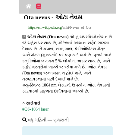
Ota nevus - ઓટા નેવસ
https://en.wikipedia.org
/wiki/Nevus_of_Ota
ઓટા નેવસ (Ota nevus)
 એ હાયપરપિગ્મેન્ટેશન છે 
જે ચહેરા પર થાય છે, મોટેભાગે આંખના સફેદ ભાગમાં 
દેખાય છે. તે કપાળ, નાક, ગાલ, પેરીઓર્બિટલ ક્ષેત્ર 
અને મંડળ (મુખ્યત્વે) પર પણ થઈ શકે છે. પુરુષો અને 
સ્ત્રીઓમાં લગભગ 5 % લોકોમાં અસર થાય છે, અને 
સફેદ વસ્ત્રોમાં ભાગ્યે જ જોવા મળે છે. ઓટા નેવસ 
(Ota nevus) જન્મજાત ન હોઈ શકે, અને 
તરુણાવસ્થામાં પછી દેખાઈ શકે છે.
ક્યુ-સ્વિચ્ડ 1064 nm લેસરનો ઉપયોગ ઓટા નેવસની 
સારવારમાં સફળતા દર્શાવવામાં આવ્યો છે.
○ 
સારોવારો
#QS-1064 laser
વધુ મહિતી ― ગુજરાતી