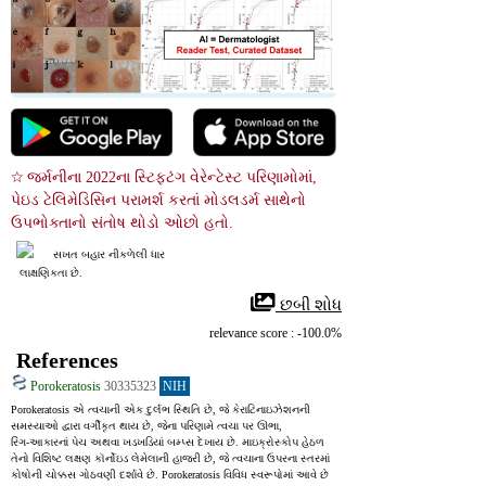
☆ જર્મનીના 2022ના સ્ટિફટંગ વેરેન્ટેસ્ટ પરિણામોમાં, 
પેઇડ ટેલિમેડિસિન પરામર્શ કરતાં મોડલડર્મ સાથેનો 
ઉપભોક્તાનો સંતોષ થોડો ઓછો હતો.
સખત બહાર નીકળેલી ધાર
 લાક્ષણિકતા છે.
 છબી શોધ
relevance score : -100.0%
References
Porokeratosis
30335323
NIH
Porokeratosis એ ત્વચાની એક દુર્લભ સ્થિતિ છે, જે કેરાટિનાઇઝેશનની 
સમસ્યાઓ દ્વારા વર્ગીકૃત થાય છે, જેના પરિણામે ત્વચા પર ઊભા, 
રિંગ‑આકારનાં પેચ અથવા ખડખડિયાં બમ્પ્સ દેખાય છે. માઇક્રોસ્કોપ હેઠળ 
તેનો વિશિષ્ટ લક્ષણ કૉર્નોઇડ લેમેલાની હાજરી છે, જે ત્વચાના ઉપરના સ્તરમાં 
કોષોની ચોક્કસ ગોઠવણી દર્શાવે છે. Porokeratosis વિવિધ સ્વરૂપોમાં આવે છે 