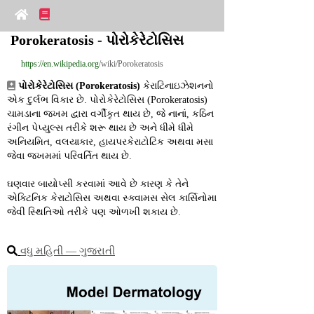
Porokeratosis - પોરોકેરેટોસિસ
https://en.wikipedia.org
/wiki/Porokeratosis
પોરોકેરેટોસિસ (Porokeratosis)
 કેરાટિનાઇઝેશનનો 
એક દુર્લભ વિકાર છે. પોરોકેરેટોસિસ (Porokeratosis) 
ચામડાના જખમ દ્વારા વર્ગીકૃત થાય છે, જે નાનાં, કઠિન 
રંગીન પેપ્યુલ્સ તરીકે શરૂ થાય છે અને ધીમે ધીમે 
અનિયમિત, વલયાકાર, હાયપરકેરાટોટિક અથવા મસા 
જેવા જખમમાં પરિવર્તિત થાય છે.
ઘણવાર બાયોપ્સી કરવામાં આવે છે કારણ કે તેને 
એક્ટિનિક કેરાટોસિસ અથવા સ્ક્વામસ સેલ કાર્સિનોમા 
જેવી સ્થિતિઓ તરીકે પણ ઓળખી શકાય છે.
વધુ મહિતી ― ગુજરાતી