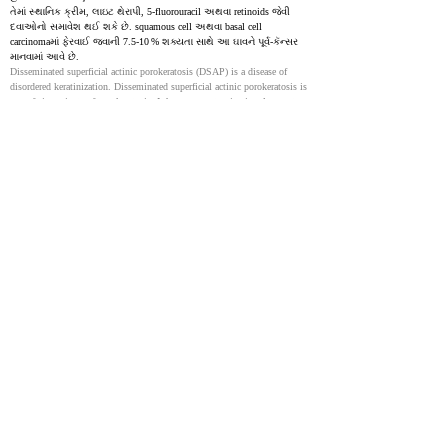
તેમાં સ્થાનિક ક્રીમ, લાઇટ થેરાપી, 5-fluorouracil અથવા retinoids જેવી 
દવાઓનો સમાવેશ થઈ શકે છે. squamous cell અથવા basal cell 
carcinomaમાં ફેરવાઈ જવાની 7.5‑10 % શક્યતા સાથે આ ઘાવને પૂર્વ‑કૅન્સર 
માનવામાં આવે છે.
Disseminated superficial actinic porokeratosis (DSAP) is a disease of 
disordered keratinization. Disseminated superficial actinic porokeratosis is 
one of six variants of porokeratosis. It has more extensive involvement 
than most other variants. These other variants include linear porokeratosis, 
porokeratosis of Mibelli, punctate porokeratosis, porokeratosis palmaris et 
plantaris disseminata, and disseminated superficial porokeratosis. The 
eruptive form of porokeratosis is associated with malignancy, 
immunosuppression, and a proinflammatory state. Risk factors for 
porokeratosis include genetics, immunosuppression, and ultraviolet light. 
The lesions in disseminated superficial actinic porokeratosis start as pink 
to brown papules and macules with a raised border in sun-exposed areas 
that can be asymptomatic or slightly pruritic. There are many options for 
the treatment of disseminated superficial actinic porokeratosis, including 
topical diclofenac, photodynamic therapy (PDT), 5-fluorouracil (5-FU), 
imiquimod, vitamin D analogs, retinoids, and lasers. These lesions are 
considered precancerous. There is a 7.5 to 10% risk of malignant 
transformation to squamous cell carcinoma or basal cell carcinoma.
Porokeratosis of Mibelli - Case reports
33150040
NIH
એક 52 વર્ષીય માણસ, જે અગાઉ સ્વસ્થ હતો, તેના ચોથા અંગૂઠાના છિદ્રમાં 
સપાટ, રિંગ-આકારનું પેચ દેખાયું, જે 2 વર્ષથી કોઈ લક્ષણ વિનાનું હતું. તે 
નાનાં, સખત બમ્પ તરીકે શરૂ થયું અને સમય જતાં બહારની તરફ વિસ્તર્યું. 
ક્રિઓથેરાપી, ક્રીમ, એન્ટિફંગલ અને એન્ટિબાયોટિક્સ જેવી વિવિધ સારવાર 
અજમાવ્યા છતાં, પેચમાં સુધારો થયો ન હતો. ડર્મોસ્કોપી સાથે તેની નજીકની 
તપાસમાં જાડા, ખડખડિયાં સીમા સાથે સુકું, લાલ કેન્દ્રીય ક્ષેત્ર દેખાયું. પેચની 
કિનારે આવેલા નાનાં ટુકડાઓમાં ચામડાના બાહ્ય સ્તરમાં અસામાન્ય કોષીય 