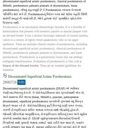
(disseminated superficial actinic porokeratosis, classical porokeratosis of 
Mibelli, porokeratosis palmaris plantaris et disseminatum, linear 
porokeratosis). નોંધવું મહત્વપૂર્ણ છે કે Porokeratosis ત્વચાના કેન્સરમાં 
પરિવર્તિત થઈ શકે છે. Porokeratosisનું નિદાન કરવા માટે શ્રેષ્ઠ પદ્ધતિ ઊભી 
થયેલી સરહદની બાયોપ્સી છે, જોકે હાલમાં કોઈ પ્રમાણિત પ્રોટોકોલ 
ઉપલબ્ધ નથી.
Porokeratosis is an uncommon dermatologic disorder. It is a disorder of 
keratinization that presents with keratotic papules or annular plaques with 
an elevated border. It has a distinct histologic hallmark of cornoid lamella, 
which is a column of tightly fitted parakeratotic cells in the upper 
epidermis. There are multiple clinical variants of porokeratosis, including 
disseminated superficial actinic porokeratosis, classical porokeratosis of 
Mibelli, porokeratosis palmaris plantaris et disseminatum, and linear 
porokeratosis. Porokeratosis is a precancerous lesion that can undergo 
malignant transformation. Evaluation of porokeratosis is best with 
a 
biopsy of the elevated border.
 There are no standard guidelines for 
treatment.
Disseminated Superficial Actinic Porokeratosis
29083728
NIH
Disseminated superficial actinic porokeratosis (DSAP) એ અસ્થિર 
કેરાટિનાઇઝેશનનું રોગ છે. તે પોરોકેરાટોસિસના પાંચ પ્રકારોમાંથી એક છે, 
અને સામાન્ય રીતે અન્ય (linear, Mibelli's, punctate, palmoplantar 
disseminated, superficial porokeratosis) પ્રકારોની તુલનામાં વધુ વિસ્તૃત 
ક્ષેત્રને અસર કરે છે. પોરોકેરાટોસિસનું ફાટી નિકળવું ઘણી વખત કૅન્સર, 
નબળી રોગપ્રતિકારક શક્તિ અથવા બળતરાં સાથે જોડાયેલું હોય છે. 
જોખમી પરિબળોમાં અનુવંશિકતા, રોગપ્રતિકારક શક્તિનું દમન અને સૂર્યના 
સંપર્કનો સમાવેશ થાય છે. DSAP સૂર્યપ્રકાશવાળા વિસ્તારોમાં ઉપરની 
કિનારીઓ સાથે ગુલાબી અથવા કથ્થઈ ગાંઠો તરીકે શરૂ થાય છે, ક્યારેક 
હળવી ખંજવાળ પણ થાય છે. સારવાર વ્યક્તિગત રીતે બદલાઈ શકે છે અને 